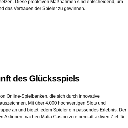
setzen. Diese proaktiven Maßnahmen sind entscheidend, um
und das Vertrauen der Spieler zu gewinnen.
nft des Glücksspiels
von Online-Spielbanken, die sich durch innovative
uszeichnen. Mit über 4.000 hochwertigen Slots und
lgruppe an und bietet jedem Spieler ein passendes Erlebnis. Der
 Aktionen machen Mafia Casino zu einem attraktiven Ziel für