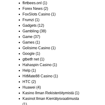
flirtbees.onl
(1)
Forex News
(2)
FoxSlots Casino
(1)
Frumzi
(1)
Gadgets
(12)
Gambling
(38)
Game
(37)
Games
(1)
Golisimo Casino
(1)
Google
(1)
gtbetfr net
(1)
Hahaspin Casino
(1)
Help
(1)
HitMate88 Casino
(1)
HTC
(2)
Huawei
(4)
Kasino Ilman Rekisteröitymistä
(1)
Kasinot Ilman Kierrätysvaatimusta
(1)