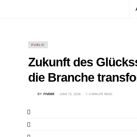
PUBLIC
Zukunft des Glücks
die Branche transfo
BY
FIVERR
JUNE 15, 2026
4 MINUTE READ