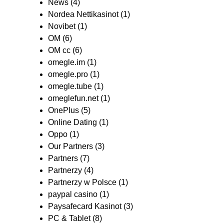
News
(4)
Nordea Nettikasinot
(1)
Novibet
(1)
OM
(6)
OM cc
(6)
omegle.im
(1)
omegle.pro
(1)
omegle.tube
(1)
omeglefun.net
(1)
OnePlus
(5)
Online Dating
(1)
Oppo
(1)
Our Partners
(3)
Partners
(7)
Partnerzy
(4)
Partnerzy w Polsce
(1)
paypal casino
(1)
Paysafecard Kasinot
(3)
PC & Tablet
(8)