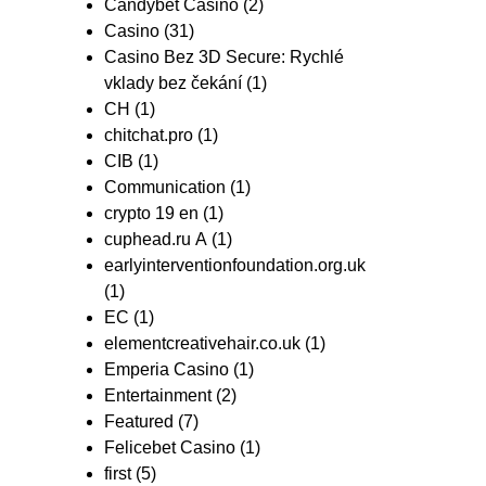
Candybet Casino
(2)
Casino
(31)
Casino Bez 3D Secure: Rychlé
vklady bez čekání
(1)
CH
(1)
chitchat.pro
(1)
CIB
(1)
Communication
(1)
crypto 19 en
(1)
cuphead.ru A
(1)
earlyinterventionfoundation.org.uk
(1)
EC
(1)
elementcreativehair.co.uk
(1)
Emperia Casino
(1)
Entertainment
(2)
Featured
(7)
Felicebet Casino
(1)
first
(5)