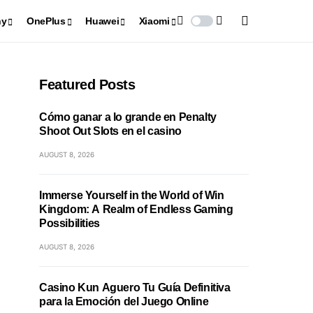
ny
OnePlus
Huawei
Xiaomi
Featured Posts
Cómo ganar a lo grande en Penalty
Shoot Out Slots en el casino
AUGUST 8, 2026
Immerse Yourself in the World of Win
Kingdom: A Realm of Endless Gaming
Possibilities
AUGUST 8, 2026
Casino Kun Aguero Tu Guía Definitiva
para la Emoción del Juego Online