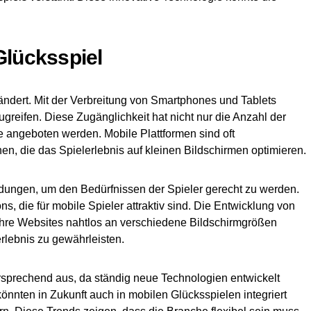
 Glücksspiel
ändert. Mit der Verbreitung von Smartphones und Tablets
zugreifen. Diese Zugänglichkeit hat nicht nur die Anzahl der
ie angeboten werden. Mobile Plattformen sind oft
en, die das Spielerlebnis auf kleinen Bildschirmen optimieren.
ndungen, um den Bedürfnissen der Spieler gerecht zu werden.
s, die für mobile Spieler attraktiv sind. Die Entwicklung von
ihre Websites nahtlos an verschiedene Bildschirmgrößen
rlebnis zu gewährleisten.
ersprechend aus, da ständig neue Technologien entwickelt
nnten in Zukunft auch in mobilen Glücksspielen integriert