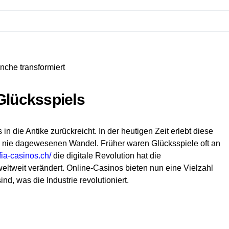
nche transformiert
 Glücksspiels
in die Antike zurückreicht. In der heutigen Zeit erlebt diese
 nie dagewesenen Wandel. Früher waren Glücksspiele oft an
fia-casinos.ch/
die digitale Revolution hat die
ltweit verändert. Online-Casinos bieten nun eine Vielzahl
nd, was die Industrie revolutioniert.