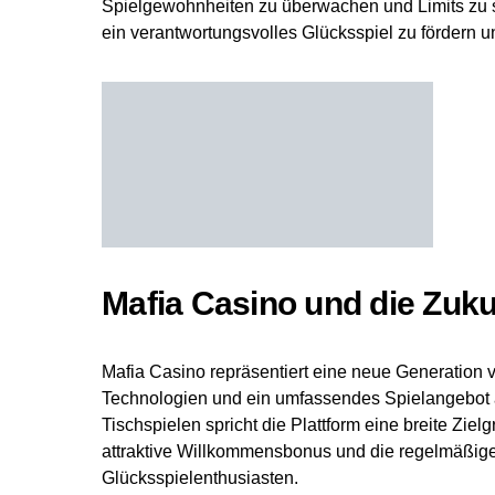
Spielgewohnheiten zu überwachen und Limits zu 
ein verantwortungsvolles Glücksspiel zu fördern 
Mafia Casino und die Zuku
Mafia Casino repräsentiert eine neue Generation 
Technologien und ein umfassendes Spielangebot a
Tischspielen spricht die Plattform eine breite Zie
attraktive Willkommensbonus und die regelmäßigen
Glücksspielenthusiasten.