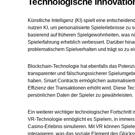
Technologische Innovatio
Künstliche Intelligenz (KI) spielt eine entscheide
nutzen KI, um personalisierte Spielerlebnisse zu
basierend auf früheren Spielgewohnheiten, was nic
Spielerfahrung erheblich verbessert. Darüber hina
problematischem Spielverhalten und trägt so zu e
Blockchain-Technologie hat ebenfalls das Potenzia
transparenter und fälschungssicherer Spielumgebu
haben. Smart Contracts ermöglichen automatisier
Effizienz der Transaktionen erhöht wird. Diese Te
persönlichen Daten der Spieler zu gewährleisten.
Ein weiterer wichtiger technologischer Fortschritt 
VR-Technologie ermöglicht es Spielern, in immers
Casino-Erlebnis simulieren. Mit VR können Spiele
interagieren, was das soziale Element des Glückss