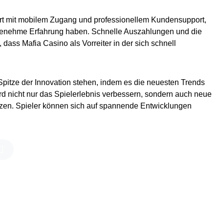
iert mit mobilem Zugang und professionellem Kundensupport,
ngenehme Erfahrung haben. Schnelle Auszahlungen und die
 dass Mafia Casino als Vorreiter in der sich schnell
 Spitze der Innovation stehen, indem es die neuesten Trends
rd nicht nur das Spielerlebnis verbessern, sondern auch neue
zen. Spieler können sich auf spannende Entwicklungen