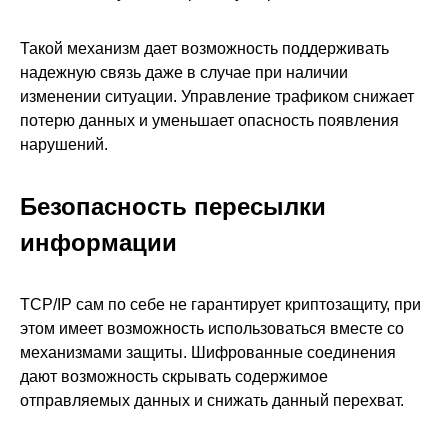
Такой механизм дает возможность поддерживать
надежную связь даже в случае при наличии
изменении ситуации. Управление трафиком снижает
потерю данных и уменьшает опасность появления
нарушений.
Безопасность пересылки
информации
TCP/IP сам по себе не гарантирует криптозащиту, при
этом имеет возможность использоваться вместе со
механизмами защиты. Шифрованные соединения
дают возможность скрывать содержимое
отправляемых данных и снижать данный перехват.