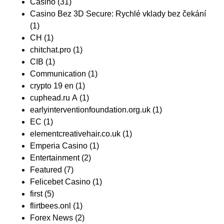
Casino
(31)
Casino Bez 3D Secure: Rychlé vklady bez čekání
(1)
CH
(1)
chitchat.pro
(1)
CIB
(1)
Communication
(1)
crypto 19 en
(1)
cuphead.ru A
(1)
earlyinterventionfoundation.org.uk
(1)
EC
(1)
elementcreativehair.co.uk
(1)
Emperia Casino
(1)
Entertainment
(2)
Featured
(7)
Felicebet Casino
(1)
first
(5)
flirtbees.onl
(1)
Forex News
(2)