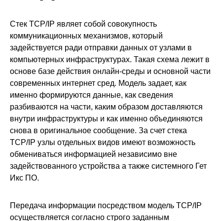
Стек TCP/IP являет собой совокупность
коммуникационных механизмов, который
задействуется ради отправки данных от узлами в
компьютерных инфраструктурах. Такая схема лежит в
основе базе действия онлайн-среды и основной части
современных интернет сред. Модель задает, как
именно формируются данные, как сведения
разбиваются на части, каким образом доставляются
внутри инфраструктуры и как именно объединяются
снова в оригинальное сообщение. За счет стека
TCP/IP узлы отдельных видов имеют возможность
обмениваться информацией независимо вне
задействованного устройства а также системного Гет
Икс ПО.
Передача информации посредством модель TCP/IP
осуществляется согласно строго заданным