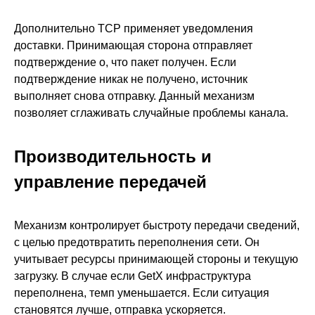
Дополнительно TCP применяет уведомления
доставки. Принимающая сторона отправляет
подтверждение о, что пакет получен. Если
подтверждение никак не получено, источник
выполняет снова отправку. Данный механизм
позволяет сглаживать случайные проблемы канала.
Производительность и
управление передачей
Механизм контролирует быстроту передачи сведений,
с целью предотвратить переполнения сети. Он
учитывает ресурсы принимающей стороны и текущую
загрузку. В случае если GetX инфраструктура
переполнена, темп уменьшается. Если ситуация
становятся лучше, отправка ускоряется.