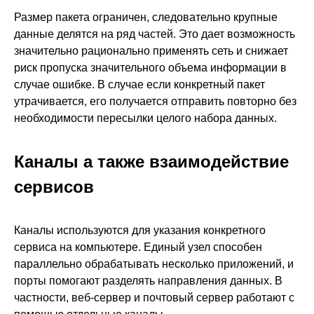
Размер пакета ограничен, следовательно крупные
данные делятся на ряд частей. Это дает возможность
значительно рационально применять сеть и снижает
риск пропуска значительного объема информации в
случае ошибке. В случае если конкретный пакет
утрачивается, его получается отправить повторно без
необходимости пересылки целого набора данных.
Каналы а также взаимодействие
сервисов
Каналы используются для указания конкретного
сервиса на компьютере. Единый узел способен
параллельно обрабатывать несколько приложений, и
порты помогают разделять направления данных. В
частности, веб-сервер и почтовый сервер работают с