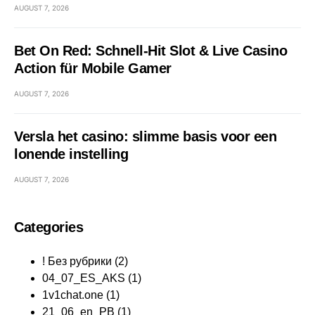
AUGUST 7, 2026
Bet On Red: Schnell‑Hit Slot & Live Casino
Action für Mobile Gamer
AUGUST 7, 2026
Versla het casino: slimme basis voor een
lonende instelling
AUGUST 7, 2026
Categories
! Без рубрики
(2)
04_07_ES_AKS
(1)
1v1chat.one
(1)
21_06_en_PB
(1)