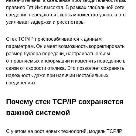
незначительны, а канальная производительность как
правило Гет Икс высокая. В рамках глобальной сети
сведения передаются сквозь множество узлов, а это
усиливает задержки и риск потерь.
Стек TCP/IP приспосабливается к данным
параметрам. Он имеет возможность корректировать
размер буфера передачи, настраивать объем
отправляемых информации и изменять поведение в
связи от скорости отклика. Это позволяет сохранять
надежность даже при наличии нестабильных
соединениях.
Почему стек TCP/IP сохраняется
важной системой
С учетом на рост новых технологий, модель TCP/IP