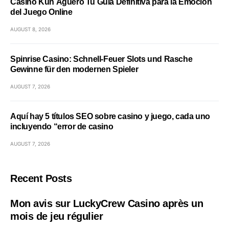
Casino Kun Aguero Tu Guía Definitiva para la Emoción
del Juego Online
AUGUST 8, 2026
Spinrise Casino: Schnell‑Feuer Slots und Rasche
Gewinne für den modernen Spieler
AUGUST 7, 2026
Aquí hay 5 títulos SEO sobre casino y juego, cada uno
incluyendo “error de casino
AUGUST 7, 2026
Recent Posts
Mon avis sur LuckyCrew Casino après un
mois de jeu régulier