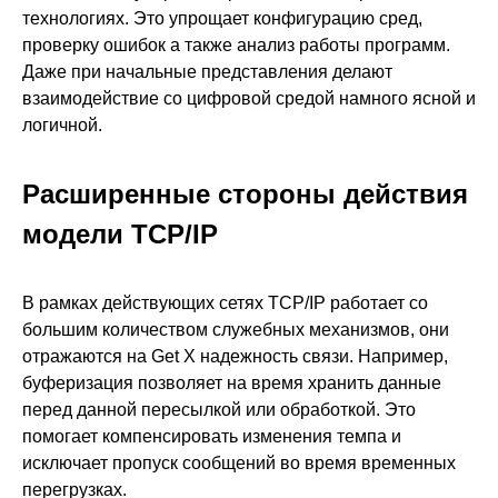
технологиях. Это упрощает конфигурацию сред,
проверку ошибок а также анализ работы программ.
Даже при начальные представления делают
взаимодействие со цифровой средой намного ясной и
логичной.
Расширенные стороны действия
модели TCP/IP
В рамках действующих сетях TCP/IP работает со
большим количеством служебных механизмов, они
отражаются на Get X надежность связи. Например,
буферизация позволяет на время хранить данные
перед данной пересылкой или обработкой. Это
помогает компенсировать изменения темпа и
исключает пропуск сообщений во время временных
перегрузках.