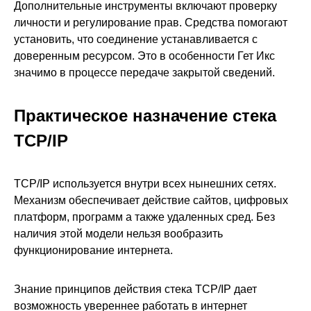
Дополнительные инструменты включают проверку
личности и регулирование прав. Средства помогают
установить, что соединение устанавливается с
доверенным ресурсом. Это в особенности Гет Икс
значимо в процессе передаче закрытой сведений.
Практическое назначение стека
TCP/IP
TCP/IP используется внутри всех нынешних сетях.
Механизм обеспечивает действие сайтов, цифровых
платформ, программ а также удаленных сред. Без
наличия этой модели нельзя вообразить
функционирование интернета.
Знание принципов действия стека TCP/IP дает
возможность увереннее работать в интернет