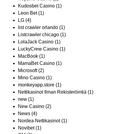
Kudosbet Casino
(1)
Leon Bet
(1)
LG
(4)
list crawler orlando
(1)
Listcrawler chicago
(1)
LolaJack Casino
(1)
LuckyCrew Casino
(1)
MacBook
(1)
MamaBet Casino
(1)
Microsoft
(2)
Mino Casino
(1)
monkeyapp.store
(1)
Nettikasinot Ilman Rekisteröintiä
(1)
new
(1)
New Casino
(2)
News
(4)
Nordea Nettikasinot
(1)
Novibet
(1)