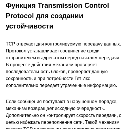
Функция Transmission Control
Protocol для создании
устойчивости
TCP отвечает для контролируемую передачу данных.
Протокол устанавливает соединение среди
отправителем и адресатом перед началом передачи.
В процессе действия механизм проверяет
последовательность блоков, проверяет данную
сохранность и при потребности Гет Икс
дополнительно передает утраченные информацию.
Если сообщения поступают в нарушенном порядке,
механизм возвращает исходную очередность.
Дополнительно он контролирует скорость передачи, с
целью избежать переполнения сети. Такой механизм