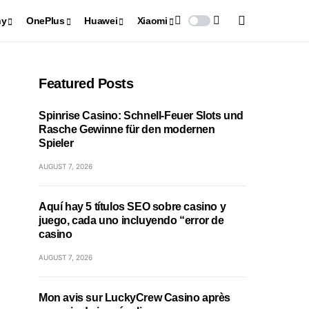
ny
OnePlus
Huawei
Xiaomi
Featured Posts
Spinrise Casino: Schnell‑Feuer Slots und
Rasche Gewinne für den modernen
Spieler
AUGUST 7, 2026
Aquí hay 5 títulos SEO sobre casino y
juego, cada uno incluyendo “error de
casino
AUGUST 7, 2026
Mon avis sur LuckyCrew Casino après