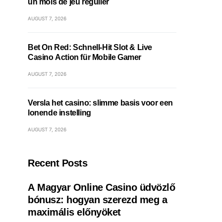
un mois de jeu régulier
AUGUST 7, 2026
Bet On Red: Schnell‑Hit Slot & Live
Casino Action für Mobile Gamer
AUGUST 7, 2026
Versla het casino: slimme basis voor een
lonende instelling
AUGUST 7, 2026
Recent Posts
A Magyar Online Casino üdvözlő
bónusz: hogyan szerezd meg a
maximális előnyöket