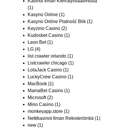
Kasinot Ilman Kierrätysvaatimusta
(1)
Kasyno Online
(1)
Kasyno Online Płatność Blik
(1)
Keyzino Casino
(2)
Kudosbet Casino
(1)
Leon Bet
(1)
LG
(4)
list crawler orlando
(1)
Listcrawler chicago
(1)
LolaJack Casino
(1)
LuckyCrew Casino
(1)
MacBook
(1)
MamaBet Casino
(1)
Microsoft
(2)
Mino Casino
(1)
monkeyapp.store
(1)
Nettikasinot Ilman Rekisteröintiä
(1)
new
(1)