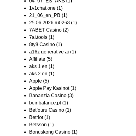
04_07_ES_AKS
(1)
1v1chat.one
(1)
21_06_en_PB
(1)
25.06.2026 ru0263
(1)
7ABET Casino
(2)
7ai.tools
(1)
8ty8 Casino
(1)
a16z generative ai
(1)
Affiliate
(5)
aks 1 en
(1)
aks 2 en
(1)
Apple
(5)
Apple Pay Kasinot
(1)
Bananzia Casino
(3)
beinbalance.pt
(1)
Betfouru Casino
(1)
Betriot
(1)
Betsson
(1)
Bonuskong Casino
(1)