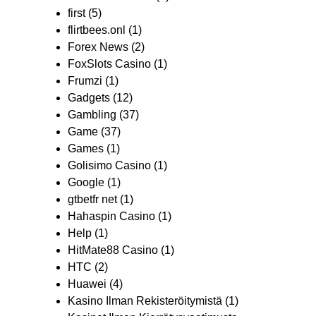
first
(5)
flirtbees.onl
(1)
Forex News
(2)
FoxSlots Casino
(1)
Frumzi
(1)
Gadgets
(12)
Gambling
(37)
Game
(37)
Games
(1)
Golisimo Casino
(1)
Google
(1)
gtbetfr net
(1)
Hahaspin Casino
(1)
Help
(1)
HitMate88 Casino
(1)
HTC
(2)
Huawei
(4)
Kasino Ilman Rekisteröitymistä
(1)