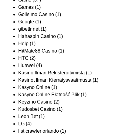
Games
(1)
Golisimo Casino
(1)
Google
(1)
gtbetfr net
(1)
Hahaspin Casino
(1)
Help
(1)
HitMate88 Casino
(1)
HTC
(2)
Huawei
(4)
Kasino Ilman Rekisteröitymistä
(1)
Kasinot Ilman Kierrätysvaatimusta
(1)
Kasyno Online
(1)
Kasyno Online Płatność Blik
(1)
Keyzino Casino
(2)
Kudosbet Casino
(1)
Leon Bet
(1)
LG
(4)
list crawler orlando
(1)