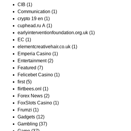
CIB
(1)
Communication
(1)
crypto 19 en
(1)
cuphead.ru A
(1)
earlyinterventionfoundation.org.uk
(1)
EC
(1)
elementcreativehair.co.uk
(1)
Emperia Casino
(1)
Entertainment
(2)
Featured
(7)
Felicebet Casino
(1)
first
(5)
flirtbees.onl
(1)
Forex News
(2)
FoxSlots Casino
(1)
Frumzi
(1)
Gadgets
(12)
Gambling
(37)
Game
(37)