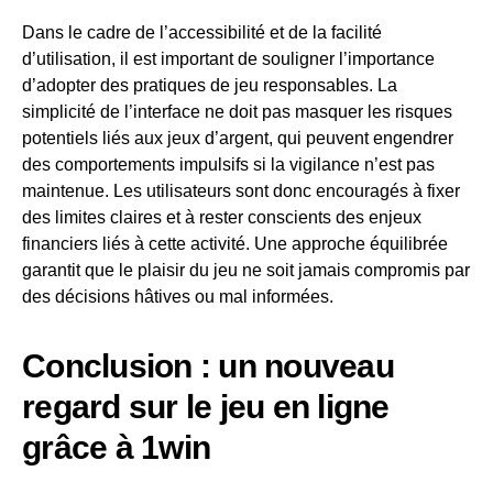
Dans le cadre de l’accessibilité et de la facilité
d’utilisation, il est important de souligner l’importance
d’adopter des pratiques de jeu responsables. La
simplicité de l’interface ne doit pas masquer les risques
potentiels liés aux jeux d’argent, qui peuvent engendrer
des comportements impulsifs si la vigilance n’est pas
maintenue. Les utilisateurs sont donc encouragés à fixer
des limites claires et à rester conscients des enjeux
financiers liés à cette activité. Une approche équilibrée
garantit que le plaisir du jeu ne soit jamais compromis par
des décisions hâtives ou mal informées.
Conclusion : un nouveau
regard sur le jeu en ligne
grâce à 1win