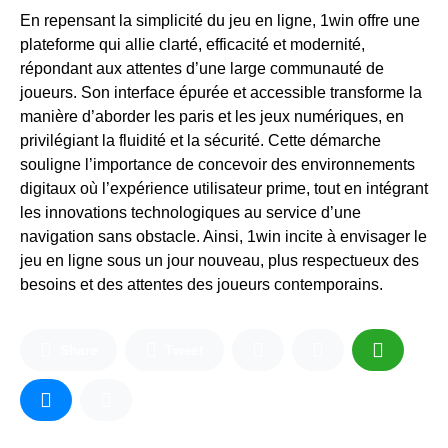
En repensant la simplicité du jeu en ligne, 1win offre une
plateforme qui allie clarté, efficacité et modernité,
répondant aux attentes d’une large communauté de
joueurs. Son interface épurée et accessible transforme la
manière d’aborder les paris et les jeux numériques, en
privilégiant la fluidité et la sécurité. Cette démarche
souligne l’importance de concevoir des environnements
digitaux où l’expérience utilisateur prime, tout en intégrant
les innovations technologiques au service d’une
navigation sans obstacle. Ainsi, 1win incite à envisager le
jeu en ligne sous un jour nouveau, plus respectueux des
besoins et des attentes des joueurs contemporains.
Share
Tweet