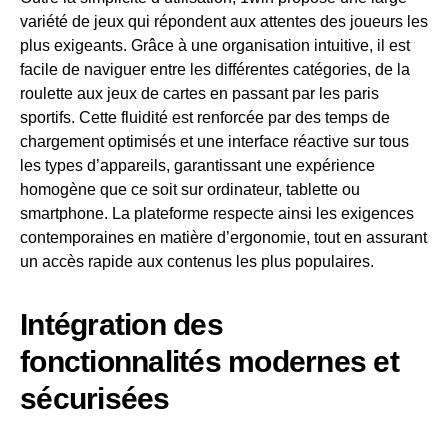
variété de jeux qui répondent aux attentes des joueurs les
plus exigeants. Grâce à une organisation intuitive, il est
facile de naviguer entre les différentes catégories, de la
roulette aux jeux de cartes en passant par les paris
sportifs. Cette fluidité est renforcée par des temps de
chargement optimisés et une interface réactive sur tous
les types d’appareils, garantissant une expérience
homogène que ce soit sur ordinateur, tablette ou
smartphone. La plateforme respecte ainsi les exigences
contemporaines en matière d’ergonomie, tout en assurant
un accès rapide aux contenus les plus populaires.
Intégration des
fonctionnalités modernes et
sécurisées