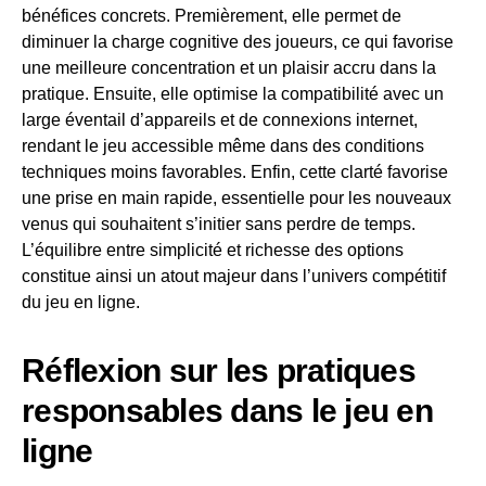
bénéfices concrets. Premièrement, elle permet de
diminuer la charge cognitive des joueurs, ce qui favorise
une meilleure concentration et un plaisir accru dans la
pratique. Ensuite, elle optimise la compatibilité avec un
large éventail d’appareils et de connexions internet,
rendant le jeu accessible même dans des conditions
techniques moins favorables. Enfin, cette clarté favorise
une prise en main rapide, essentielle pour les nouveaux
venus qui souhaitent s’initier sans perdre de temps.
L’équilibre entre simplicité et richesse des options
constitue ainsi un atout majeur dans l’univers compétitif
du jeu en ligne.
Réflexion sur les pratiques
responsables dans le jeu en
ligne