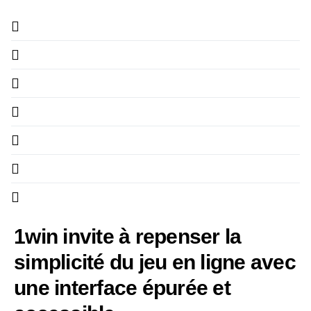
1win invite à repenser la
simplicité du jeu en ligne avec
une interface épurée et