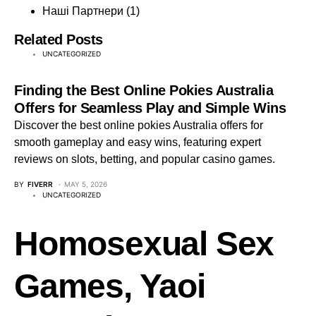
Наші Партнери
(1)
Related Posts
UNCATEGORIZED
Finding the Best Online Pokies Australia
Offers for Seamless Play and Simple Wins
Discover the best online pokies Australia offers for
smooth gameplay and easy wins, featuring expert
reviews on slots, betting, and popular casino games.
BY
FIVERR
MAY 5, 2026
UNCATEGORIZED
Homosexual Sex
Games, Yaoi