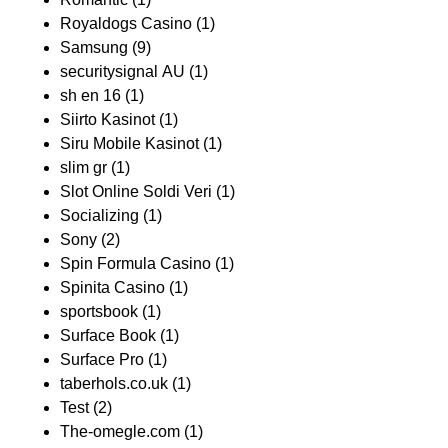
Royaldogs Casino
(1)
Samsung
(9)
securitysignal AU
(1)
sh en 16
(1)
Siirto Kasinot
(1)
Siru Mobile Kasinot
(1)
slim gr
(1)
Slot Online Soldi Veri
(1)
Socializing
(1)
Sony
(2)
Spin Formula Casino
(1)
Spinita Casino
(1)
sportsbook
(1)
Surface Book
(1)
Surface Pro
(1)
taberhols.co.uk
(1)
Test
(2)
The-omegle.com
(1)