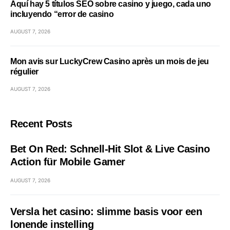
Aquí hay 5 títulos SEO sobre casino y juego, cada uno
incluyendo “error de casino
AUGUST 7, 2026
Mon avis sur LuckyCrew Casino après un mois de jeu
régulier
AUGUST 7, 2026
Recent Posts
Bet On Red: Schnell‑Hit Slot & Live Casino
Action für Mobile Gamer
AUGUST 7, 2026
Versla het casino: slimme basis voor een
lonende instelling