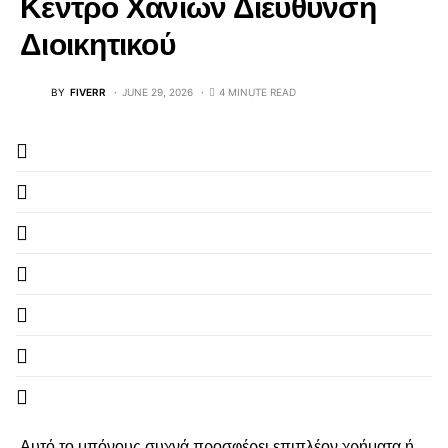
Κέντρο Χανίων Διεύθυνση
Διοικητικού
BY
FIVERR
JUNE 29, 2026
4 MINUTE READ
Αυτό το μπόνους συχνά προσφέρει επιπλέον χρήματα ή