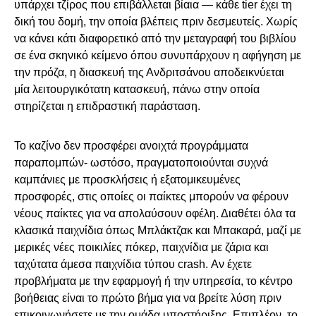
υπάρχει τζίρος που επιβάλλεται βίαια — κάθε tier έχει τη
δική του δομή, την οποία βλέπεις πριν δεσμευτείς. Χωρίς
να κάνει κάτι διαφορετικό από την μεταγραφή του βιβλίου
σε ένα σκηνικό κείμενο όπου συνυπάρχουν η αφήγηση με
την πρόζα, η διασκευή της Ανδριτσάνου αποδεικνύεται
μία λειτουργικότατη κατασκευή, πάνω στην οποία
στηρίζεται η επιδραστική παράσταση.
Το καζίνο δεν προσφέρει ανοιχτά προγράμματα
παραπομπών- ωστόσο, πραγματοποιούνται συχνά
καμπάνιες με προσκλήσεις ή εξατομικευμένες
προσφορές, στις οποίες οι παίκτες μπορούν να φέρουν
νέους παίκτες για να απολαύσουν οφέλη. Διαθέτει όλα τα
κλασικά παιχνίδια όπως Μπλάκτζακ και Μπακαρά, μαζί με
μερικές νέες ποικιλίες πόκερ, παιχνίδια με ζάρια και
ταχύτατα άμεσα παιχνίδια τύπου crash. Αν έχετε
προβλήματα με την εφαρμογή ή την υπηρεσία, το κέντρο
βοήθειας είναι το πρώτο βήμα για να βρείτε λύση πριν
επικοινωνήσετε με την ομάδα υποστήριξης. Επιπλέον, το