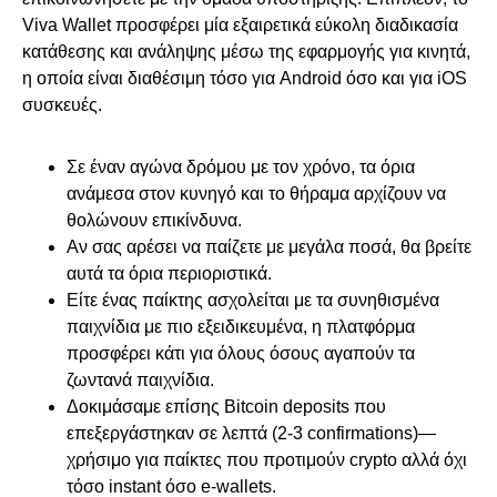
Viva Wallet προσφέρει μία εξαιρετικά εύκολη διαδικασία
κατάθεσης και ανάληψης μέσω της εφαρμογής για κινητά,
η οποία είναι διαθέσιμη τόσο για Android όσο και για iOS
συσκευές.
Σε έναν αγώνα δρόμου με τον χρόνο, τα όρια
ανάμεσα στον κυνηγό και το θήραμα αρχίζουν να
θολώνουν επικίνδυνα.
Αν σας αρέσει να παίζετε με μεγάλα ποσά, θα βρείτε
αυτά τα όρια περιοριστικά.
Είτε ένας παίκτης ασχολείται με τα συνηθισμένα
παιχνίδια με πιο εξειδικευμένα, η πλατφόρμα
προσφέρει κάτι για όλους όσους αγαπούν τα
ζωντανά παιχνίδια.
Δοκιμάσαμε επίσης Bitcoin deposits που
επεξεργάστηκαν σε λεπτά (2-3 confirmations)—
χρήσιμο για παίκτες που προτιμούν crypto αλλά όχι
τόσο instant όσο e-wallets.