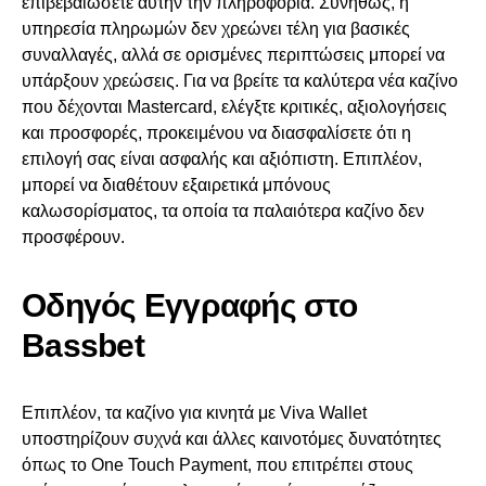
επιβεβαιώσετε αυτήν την πληροφορία. Συνήθως, η
υπηρεσία πληρωμών δεν χρεώνει τέλη για βασικές
συναλλαγές, αλλά σε ορισμένες περιπτώσεις μπορεί να
υπάρξουν χρεώσεις. Για να βρείτε τα καλύτερα νέα καζίνο
που δέχονται Mastercard, ελέγξτε κριτικές, αξιολογήσεις
και προσφορές, προκειμένου να διασφαλίσετε ότι η
επιλογή σας είναι ασφαλής και αξιόπιστη. Επιπλέον,
μπορεί να διαθέτουν εξαιρετικά μπόνους
καλωσορίσματος, τα οποία τα παλαιότερα καζίνο δεν
προσφέρουν.
Οδηγός Εγγραφής στο
Bassbet
Επιπλέον, τα καζίνο για κινητά με Viva Wallet
υποστηρίζουν συχνά και άλλες καινοτόμες δυνατότητες
όπως το One Touch Payment, που επιτρέπει στους