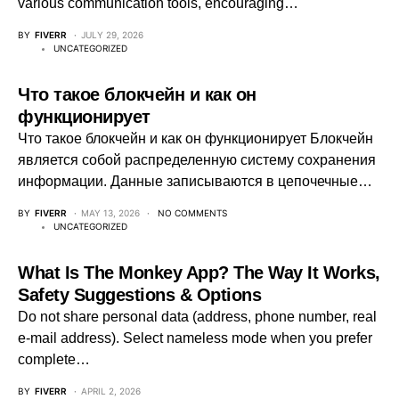
various communication tools, encouraging…
BY
FIVERR
JULY 29, 2026
UNCATEGORIZED
Что такое блокчейн и как он
функционирует
Что такое блокчейн и как он функционирует Блокчейн
является собой распределенную систему сохранения
информации. Данные записываются в цепочечные…
BY
FIVERR
MAY 13, 2026
NO COMMENTS
UNCATEGORIZED
What Is The Monkey App? The Way It Works,
Safety Suggestions & Options
Do not share personal data (address, phone number, real
e-mail address). Select nameless mode when you prefer
complete…
BY
FIVERR
APRIL 2, 2026