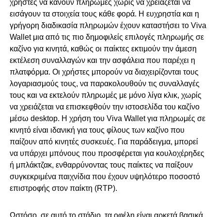
χρήστες να κάνουν πληρωμές χωρίς να χρειάζεται να
εισάγουν τα στοιχεία τους κάθε φορά. Η ευχρηστία και η
γρήγορη διαδικασία πληρωμών έχουν καταστήσει το Viva
Wallet μια από τις πιο δημοφιλείς επιλογές πληρωμής σε
καζίνο για κινητά, καθώς οι παίκτες εκτιμούν την άμεση
εκτέλεση συναλλαγών και την ασφάλεια που παρέχει η
πλατφόρμα. Οι χρήστες μπορούν να διαχειρίζονται τους
λογαριασμούς τους, να παρακολουθούν τις συναλλαγές
τους και να εκτελούν πληρωμές με μόνο λίγα κλικ, χωρίς
να χρειάζεται να επισκεφθούν την ιστοσελίδα του καζίνο
μέσω desktop. Η χρήση του Viva Wallet για πληρωμές σε
κινητό είναι ιδανική για τους φίλους των καζίνο που
παίζουν από κινητές συσκευές. Για παράδειγμα, μπορεί
να υπάρχει μπόνους που προσφέρεται για κουλοχέρηδες
ή μπλάκτζακ, ενθαρρύνοντας τους παίκτες να παίξουν
συγκεκριμένα παιχνίδια που έχουν υψηλότερο ποσοστό
επιστροφής στον παίκτη (RTP).
Ωστόσο, σε αυτό το στάδιο, τα οφέλη είναι αρκετά βασικά