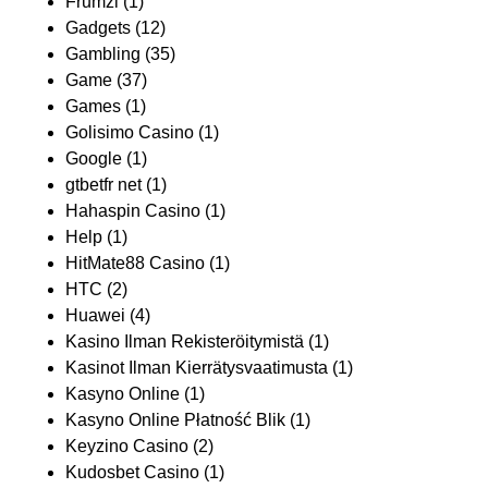
Frumzi
(1)
Gadgets
(12)
Gambling
(35)
Game
(37)
Games
(1)
Golisimo Casino
(1)
Google
(1)
gtbetfr net
(1)
Hahaspin Casino
(1)
Help
(1)
HitMate88 Casino
(1)
HTC
(2)
Huawei
(4)
Kasino Ilman Rekisteröitymistä
(1)
Kasinot Ilman Kierrätysvaatimusta
(1)
Kasyno Online
(1)
Kasyno Online Płatność Blik
(1)
Keyzino Casino
(2)
Kudosbet Casino
(1)