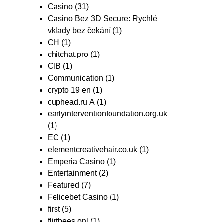
Casino
(31)
Casino Bez 3D Secure: Rychlé
vklady bez čekání
(1)
CH
(1)
chitchat.pro
(1)
CIB
(1)
Communication
(1)
crypto 19 en
(1)
cuphead.ru A
(1)
earlyinterventionfoundation.org.uk
(1)
EC
(1)
elementcreativehair.co.uk
(1)
Emperia Casino
(1)
Entertainment
(2)
Featured
(7)
Felicebet Casino
(1)
first
(5)
flirtbees.onl
(1)