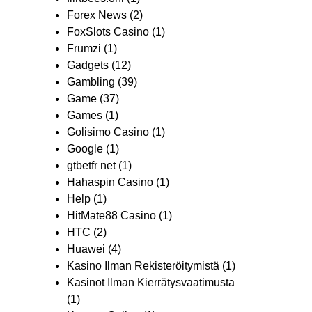
Forex News
(2)
FoxSlots Casino
(1)
Frumzi
(1)
Gadgets
(12)
Gambling
(39)
Game
(37)
Games
(1)
Golisimo Casino
(1)
Google
(1)
gtbetfr net
(1)
Hahaspin Casino
(1)
Help
(1)
HitMate88 Casino
(1)
HTC
(2)
Huawei
(4)
Kasino Ilman Rekisteröitymistä
(1)
Kasinot Ilman Kierrätysvaatimusta
(1)