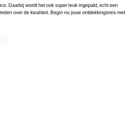
ce. Daarbij wordt het ook super leuk ingepakt, echt een
reden over de kwaliteit. Begin nu jouw ontdekkingsreis met