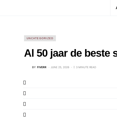
UNCATEGORIZED
Al 50 jaar de beste 
BY
FIVERR
JUNE 25, 2026
3 MINUTE READ