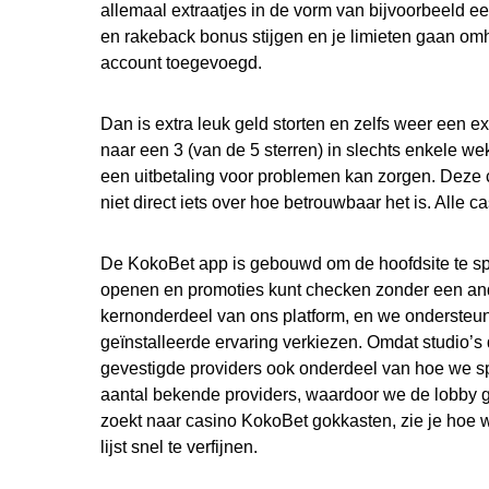
allemaal extraatjes in de vorm van bijvoorbeeld e
en rakeback bonus stijgen en je limieten gaan o
account toegevoegd.
Dan is extra leuk geld storten en zelfs weer een ex
naar een 3 (van de 5 sterren) in slechts enkele weken
een uitbetaling voor problemen kan zorgen. Deze 
niet direct iets over hoe betrouwbaar het is. Alle 
De KokoBet app is gebouwd om de hoofdsite te spi
openen en promoties kunt checken zonder een ande
kernonderdeel van ons platform, en we ondersteun
geïnstalleerde ervaring verkiezen. Omdat studio’s
gevestigde providers ook onderdeel van hoe we s
aantal bekende providers, waardoor we de lobby 
zoekt naar casino KokoBet gokkasten, zie je hoe we 
lijst snel te verfijnen.