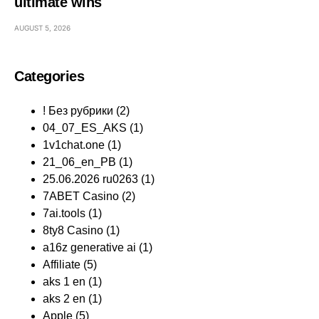
ultimate wins
AUGUST 5, 2026
Categories
! Без рубрики
(2)
04_07_ES_AKS
(1)
1v1chat.one
(1)
21_06_en_PB
(1)
25.06.2026 ru0263
(1)
7ABET Casino
(2)
7ai.tools
(1)
8ty8 Casino
(1)
a16z generative ai
(1)
Affiliate
(5)
aks 1 en
(1)
aks 2 en
(1)
Apple
(5)