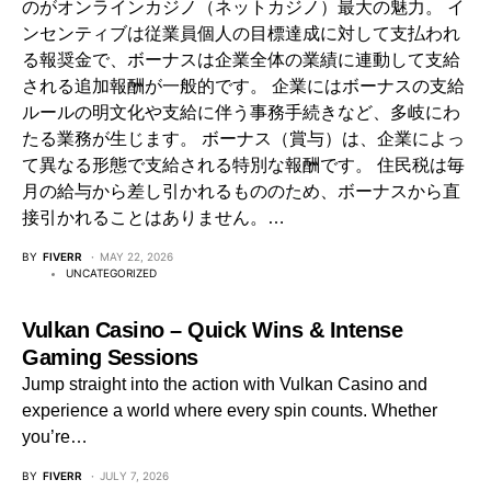
のがオンラインカジノ（ネットカジノ）最大の魅力。 イ
ンセンティブは従業員個人の目標達成に対して支払われ
る報奨金で、ボーナスは企業全体の業績に連動して支給
される追加報酬が一般的です。 企業にはボーナスの支給
ルールの明文化や支給に伴う事務手続きなど、多岐にわ
たる業務が生じます。 ボーナス（賞与）は、企業によっ
て異なる形態で支給される特別な報酬です。 住民税は毎
月の給与から差し引かれるもののため、ボーナスから直
接引かれることはありません。…
BY
FIVERR
MAY 22, 2026
UNCATEGORIZED
Vulkan Casino – Quick Wins & Intense
Gaming Sessions
Jump straight into the action with Vulkan Casino and
experience a world where every spin counts. Whether
you’re…
BY
FIVERR
JULY 7, 2026