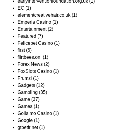
earlyinterventionfoundation.org.uk
(1)
EC
(1)
elementcreativehair.co.uk
(1)
Emperia Casino
(1)
Entertainment
(2)
Featured
(7)
Felicebet Casino
(1)
first
(5)
flirtbees.onl
(1)
Forex News
(2)
FoxSlots Casino
(1)
Frumzi
(1)
Gadgets
(12)
Gambling
(35)
Game
(37)
Games
(1)
Golisimo Casino
(1)
Google
(1)
gtbetfr net
(1)