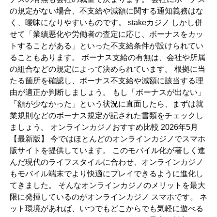
の規定がない場合、不支給や減額に関する通知義務はな
く、曖昧になりやすいものです。 stakeカジノ しかし併
せて「業績悪化や労働者の査定に応じ、ボーナスをカッ
トすることがある」といった不支給条件が設けられてい
ることもあります。 ボーナス支給の有無は、会社や所属
の組合などの規定によって決められています。 根拠に当
たる箇所を確認し、ボーナス不支給や減額に該当する理
由が適正か判断しましょう。 もし「ボーナスが出ない」
「額が少なかった」という状況に直面したら、まずは就
業規則などのボーナス規定が記された書類をチェックし
ましょう。 オンラインカジノおすすめ比較 2026年5月
【最新版】 今ではほとんどのオンラインカジノでスマホ
版サイトを提供しています。 このモバイル化が著しく進
んだ現代のライフスタイルに合わせ、オンラインカジノ
もモバイル端末でより快適にプレイできるように進化し
てきました。 そんなオンラインカジノのメリットを最大
限に発揮しているのがオンラインカジノ スマホです。 ネ
ット環境があれば、いつでもどこからでも気軽に遊べる