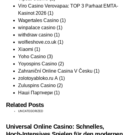
Viro Casino Verovapaa: TOP 3 Parhaat EMTA-
Kasinot 2026
(1)
Wagertales Casino
(1)
winpalace casino
(1)
withdraw casino
(1)
wolfieshove.co.uk
(1)
Xiaomi
(1)
Yoho Casino
(3)
Yoyospins Casino
(2)
Zahraniční Online Casina V Česku
(1)
zolotoyabloko.ru A
(1)
Zuluspins Casino
(2)
Наші Партнери
(1)
Related Posts
UNCATEGORIZED
Universal Online Casino: Schnelles,
Hoch‑Intensives Spielen für den modernen