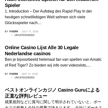
Spieler
1. Introduction – Der Aufstieg des Rapid Play In der
heutigen schnelllebigen Welt sehnen sich viele
Glücksspieler nach…
BY
FIVERR
JULY 11, 2026
UNCATEGORIZED
Online Casino Lijst Alle 30 Legale
Nederlandse casinos
Ben je bijvoorbeeld helemaal fan van spellen van Amatic
of Red Tiger? Zo bieden wij info over videoslots,…
BY
FIVERR
MAY 31, 2026
UNCATEGORIZED
ベストオンラインカジノ Casino Guruによる
正直な評判レビュー
就業規則などに賞与に関して明示されていないと、ボー
ナスの有無も会社の裁量で決まります。 会社にボーナス