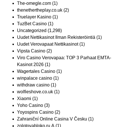
The-omegle.com
(1)
thenethertheplay.co.uk
(2)
Truelayer Kasino
(1)
TuzBet Casino
(1)
Uncategorized
(1,298)
Uudet Nettikasinot Ilman Rekisteröintiä
(1)
Uudet Verovapaat Nettikasinot
(1)
Vipsta Casino
(2)
Viro Casino Verovapaa: TOP 3 Parhaat EMTA-
Kasinot 2026
(1)
Wagertales Casino
(1)
winpalace casino
(1)
withdraw casino
(1)
wolfieshove.co.uk
(1)
Xiaomi
(1)
Yoho Casino
(3)
Yoyospins Casino
(2)
Zahraniční Online Casina V Česku
(1)
zolotoyabloko.ru A
(1)