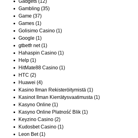
Gadgets
(12)
Gambling
(35)
Game
(37)
Games
(1)
Golisimo Casino
(1)
Google
(1)
gtbetfr net
(1)
Hahaspin Casino
(1)
Help
(1)
HitMate88 Casino
(1)
HTC
(2)
Huawei
(4)
Kasino Ilman Rekisteröitymistä
(1)
Kasinot Ilman Kierrätysvaatimusta
(1)
Kasyno Online
(1)
Kasyno Online Płatność Blik
(1)
Keyzino Casino
(2)
Kudosbet Casino
(1)
Leon Bet
(1)