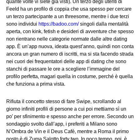
quante volte vi siete già visti). Un terzo degli utenti di
Feeld ha un profilo di coppia che usa spesso per cercare
un terzo partecipante a un threesome, mentre i due terzi
sono individui
https://badoo.com/
singoli dalla mentalità
aperta, con kink, fetish e desideri di avventure che spesso
non rientrano nelle categorie normate dalle altre dating
app. È un’app nuova, ideata quest’anno, quindi non conta
ancora un gran numero di iscritti, ma si sta facendo strada
nei cuori dei frequentatori delle app di dating che sono
stanchi di passare le ore a scegliere l’immagine del
profilo perfetta, magari quella in costume, perché è quella
che funziona a prima vista.
Rifiuta il concetto stesso di fare Swipe, scrollando al
giorno infiniti profili di persone a cui poi mettiamo sì un
po’ per sfinimento e spesso anche per errore. Secondo un
sondaggio svolto dall’app, i preferiti a Milano sono
N’Ombra de Vin e il Deus Cafè, mentre a Roma il primo
posto è di Zuma Salotto forty two. In poco tempo, poi, è