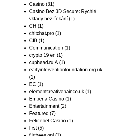
Casino
(31)
Casino Bez 3D Secure: Rychlé
vklady bez čekání
(1)
CH
(1)
chitchat.pro
(1)
CIB
(1)
Communication
(1)
crypto 19 en
(1)
cuphead.ru A
(1)
earlyinterventionfoundation.org.uk
(1)
EC
(1)
elementcreativehair.co.uk
(1)
Emperia Casino
(1)
Entertainment
(2)
Featured
(7)
Felicebet Casino
(1)
first
(5)
flirtbees.onl
(1)