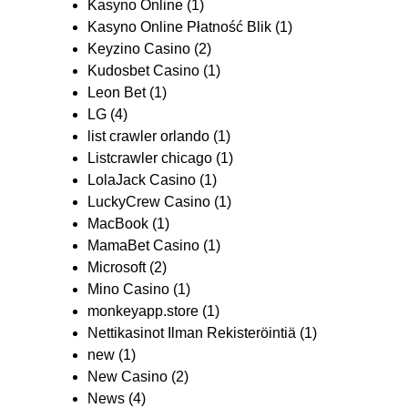
Kasyno Online
(1)
Kasyno Online Płatność Blik
(1)
Keyzino Casino
(2)
Kudosbet Casino
(1)
Leon Bet
(1)
LG
(4)
list crawler orlando
(1)
Listcrawler chicago
(1)
LolaJack Casino
(1)
LuckyCrew Casino
(1)
MacBook
(1)
MamaBet Casino
(1)
Microsoft
(2)
Mino Casino
(1)
monkeyapp.store
(1)
Nettikasinot Ilman Rekisteröintiä
(1)
new
(1)
New Casino
(2)
News
(4)