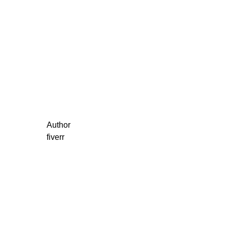
Author
fiverr