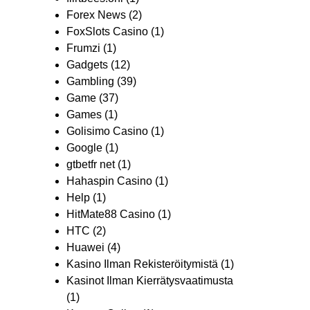
Forex News
(2)
FoxSlots Casino
(1)
Frumzi
(1)
Gadgets
(12)
Gambling
(39)
Game
(37)
Games
(1)
Golisimo Casino
(1)
Google
(1)
gtbetfr net
(1)
Hahaspin Casino
(1)
Help
(1)
HitMate88 Casino
(1)
HTC
(2)
Huawei
(4)
Kasino Ilman Rekisteröitymistä
(1)
Kasinot Ilman Kierrätysvaatimusta
(1)