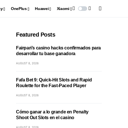
ny
OnePlus
Huawei
Xiaomi
Featured Posts
Fairpari’s casino hacks confirmados para
desarrollar tu base ganadora
AUGUST 8, 2026
Fafa Bet 9: Quick‑Hit Slots and Rapid
Roulette for the Fast‑Paced Player
AUGUST 8, 2026
Cómo ganar a lo grande en Penalty
Shoot Out Slots en el casino
AUGUST 8, 2026