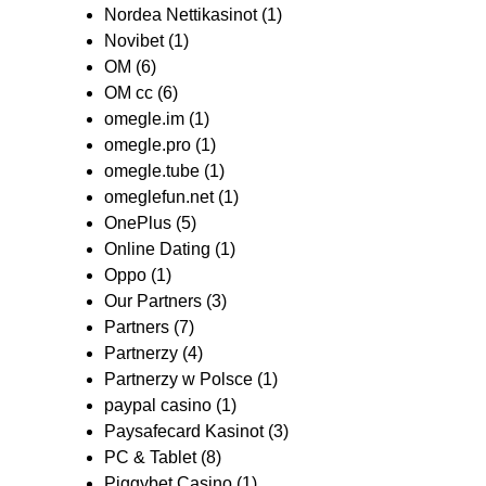
Nordea Nettikasinot
(1)
Novibet
(1)
OM
(6)
OM cc
(6)
omegle.im
(1)
omegle.pro
(1)
omegle.tube
(1)
omeglefun.net
(1)
OnePlus
(5)
Online Dating
(1)
Oppo
(1)
Our Partners
(3)
Partners
(7)
Partnerzy
(4)
Partnerzy w Polsce
(1)
paypal casino
(1)
Paysafecard Kasinot
(3)
PC & Tablet
(8)
Piggybet Casino
(1)