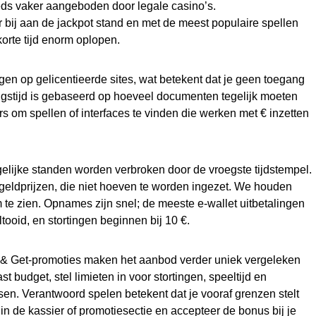
eds vaker aangeboden door legale casino’s.
 bij aan de jackpot stand en met de meest populaire spellen
korte tijd enorm oplopen.
gen op gelicentieerde sites, wat betekent dat je geen toegang
kingstijd is gebaseerd op hoeveel documenten tegelijk moeten
rs om spellen of interfaces te vinden die werken met € inzetten
gelijke standen worden verbroken door de vroegste tijdstempel.
eldprijzen, die niet hoeven te worden ingezet. We houden
 te zien. Opnames zijn snel; de meeste e-wallet uitbetalingen
ooid, en stortingen beginnen bij 10 €.
t & Get-promoties maken het aanbod verder uniek vergeleken
t budget, stel limieten in voor stortingen, speeltijd en
ssen. Verantwoord spelen betekent dat je vooraf grenzen stelt
n de kassier of promotiesectie en accepteer de bonus bij je