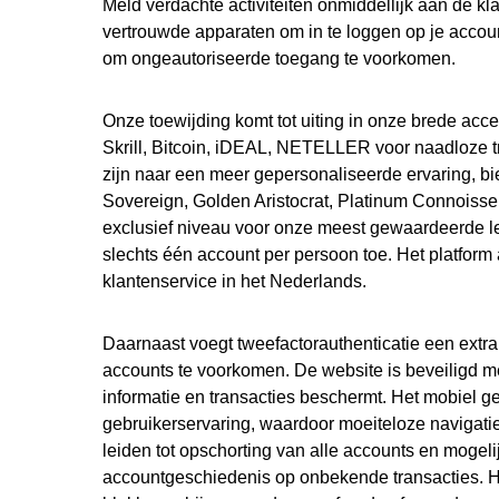
Meld verdachte activiteiten onmiddellijk aan de kl
vertrouwde apparaten om in te loggen op je account
om ongeautoriseerde toegang te voorkomen.
Onze toewijding komt tot uiting in onze brede acc
Skrill, Bitcoin, iDEAL, NETELLER voor naadloze 
zijn naar een meer gepersonaliseerde ervaring, bi
Sovereign, Golden Aristocrat, Platinum Connoiss
exclusief niveau voor onze meest gewaardeerde 
slechts één account per persoon toe. Het platfor
klantenservice in het Nederlands.
Daarnaast voegt tweefactorauthenticatie een extra
accounts te voorkomen. De website is beveiligd me
informatie en transacties beschermt. Het mobiel 
gebruikerservaring, waardoor moeiteloze navigat
leiden tot opschorting van alle accounts en mogelij
accountgeschiedenis op onbekende transacties. He