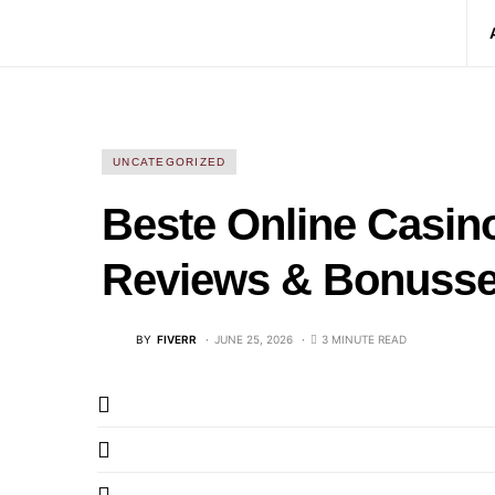
UNCATEGORIZED
Beste Online Casino
Reviews & Bonuss
BY
FIVERR
JUNE 25, 2026
3 MINUTE READ