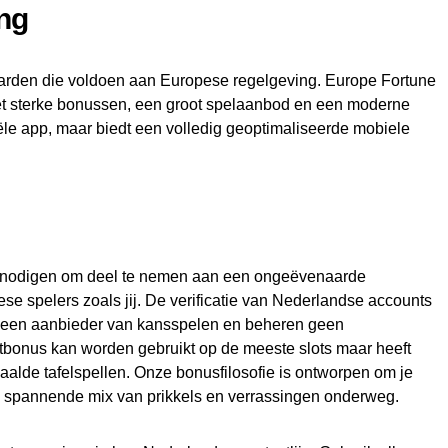
ng
aarden die voldoen aan Europese regelgeving. Europe Fortune
met sterke bonussen, een groot spelaanbod en een moderne
iële app, maar biedt een volledig geoptimaliseerde mobiele
itnodigen om deel te nemen aan een ongeëvenaarde
se spelers zoals jij. De verificatie van Nederlandse accounts
 geen aanbieder van kansspelen en beheren geen
tbonus kan worden gebruikt op de meeste slots maar heeft
alde tafelspellen. Onze bonusfilosofie is ontworpen om je
en spannende mix van prikkels en verrassingen onderweg.