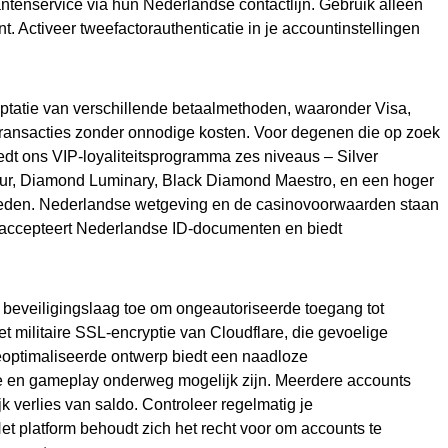
antenservice via hun Nederlandse contactlijn. Gebruik alleen
. Activeer tweefactorauthenticatie in je accountinstellingen
eptatie van verschillende betaalmethoden, waaronder Visa,
transacties zonder onnodige kosten. Voor degenen die op zoek
edt ons VIP-loyaliteitsprogramma zes niveaus – Silver
eur, Diamond Luminary, Black Diamond Maestro, en een hoger
leden. Nederlandse wetgeving en de casinovoorwaarden staan
m accepteert Nederlandse ID-documenten en biedt
 beveiligingslaag toe om ongeautoriseerde toegang tot
t militaire SSL-encryptie van Cloudflare, die gevoelige
geoptimaliseerde ontwerp biedt een naadloze
ie en gameplay onderweg mogelijk zijn. Meerdere accounts
k verlies van saldo. Controleer regelmatig je
t platform behoudt zich het recht voor om accounts te