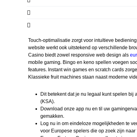
Touch-optimalisatie zorgt voor intuïtieve bedieni
website werkt ook uitstekend op verschillende bro
Casino biedt zowel responsive web design als
eur
mobile gaming. Bingo en keno spellen voegen soc
features. Instant win games en scratch cards zorg
Klassieke fruit machines staan naast moderne vid
Dit betekent dat je nu legaal kunt spelen bi
(KSA).
Download onze app nu en til uw gamingervar
gemakken.
Log nu in om eindeloze mogelijkheden te ve
voor Europese spelers die op zoek zijn naar 