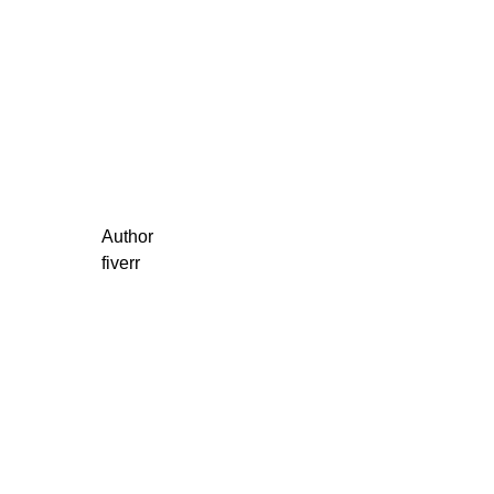
Author
fiverr