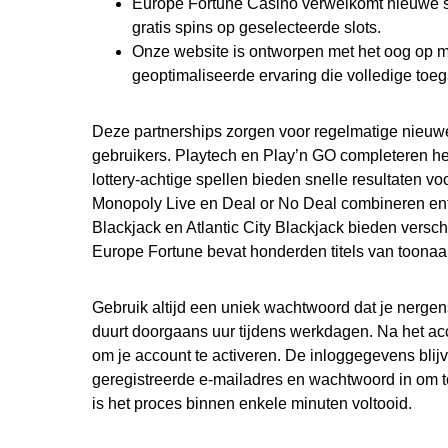
Europe Fortune Casino verwelkomt nieuwe 
gratis spins op geselecteerde slots.
Onze website is ontworpen met het oog op 
geoptimaliseerde ervaring die volledige toe
Deze partnerships zorgen voor regelmatige nieuw
gebruikers. Playtech en Play’n GO completeren het
lottery-achtige spellen bieden snelle resultaten 
Monopoly Live en Deal or No Deal combineren ent
Blackjack en Atlantic City Blackjack bieden versc
Europe Fortune bevat honderden titels van toona
Gebruik altijd een uniek wachtwoord dat je nergens
duurt doorgaans uur tijdens werkdagen. Na het a
om je account te activeren. De inloggegevens blijve
geregistreerde e-mailadres en wachtwoord in om to
is het proces binnen enkele minuten voltooid.