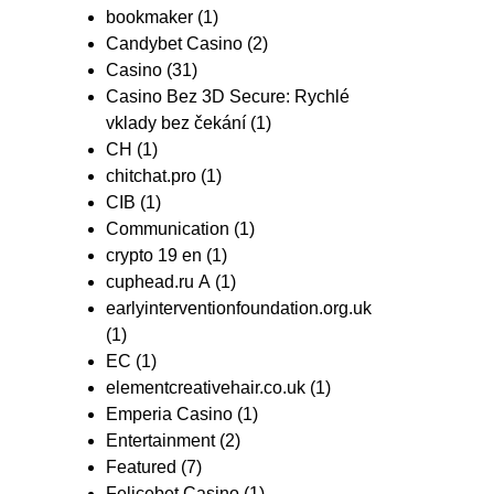
bookmaker
(1)
Candybet Casino
(2)
Casino
(31)
Casino Bez 3D Secure: Rychlé
vklady bez čekání
(1)
CH
(1)
chitchat.pro
(1)
CIB
(1)
Communication
(1)
crypto 19 en
(1)
cuphead.ru A
(1)
earlyinterventionfoundation.org.uk
(1)
EC
(1)
elementcreativehair.co.uk
(1)
Emperia Casino
(1)
Entertainment
(2)
Featured
(7)
Felicebet Casino
(1)