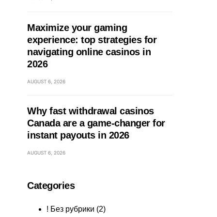
Maximize your gaming
experience: top strategies for
navigating online casinos in
2026
AUGUST 6, 2026
Why fast withdrawal casinos
Canada are a game-changer for
instant payouts in 2026
AUGUST 6, 2026
Categories
! Без рубрики
(2)