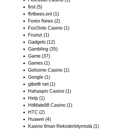
first
(5)
flirtbees.onl
(1)
Forex News
(2)
FoxSlots Casino
(1)
Frumzi
(1)
Gadgets
(12)
Gambling
(35)
Game
(37)
Games
(1)
Golisimo Casino
(1)
Google
(1)
gtbetfr net
(1)
Hahaspin Casino
(1)
Help
(1)
HitMate88 Casino
(1)
HTC
(2)
Huawei
(4)
Kasino Ilman Rekisteröitymistä
(1)