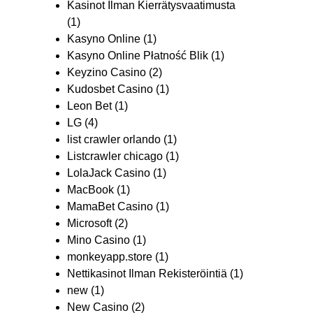
Kasinot Ilman Kierrätysvaatimusta
(1)
Kasyno Online
(1)
Kasyno Online Płatność Blik
(1)
Keyzino Casino
(2)
Kudosbet Casino
(1)
Leon Bet
(1)
LG
(4)
list crawler orlando
(1)
Listcrawler chicago
(1)
LolaJack Casino
(1)
MacBook
(1)
MamaBet Casino
(1)
Microsoft
(2)
Mino Casino
(1)
monkeyapp.store
(1)
Nettikasinot Ilman Rekisteröintiä
(1)
new
(1)
New Casino
(2)