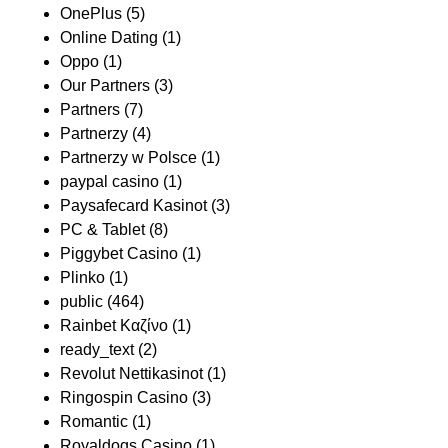
OnePlus
(5)
Online Dating
(1)
Oppo
(1)
Our Partners
(3)
Partners
(7)
Partnerzy
(4)
Partnerzy w Polsce
(1)
paypal casino
(1)
Paysafecard Kasinot
(3)
PC & Tablet
(8)
Piggybet Casino
(1)
Plinko
(1)
public
(464)
Rainbet Καζίνο
(1)
ready_text
(2)
Revolut Nettikasinot
(1)
Ringospin Casino
(3)
Romantic
(1)
Royaldogs Casino
(1)