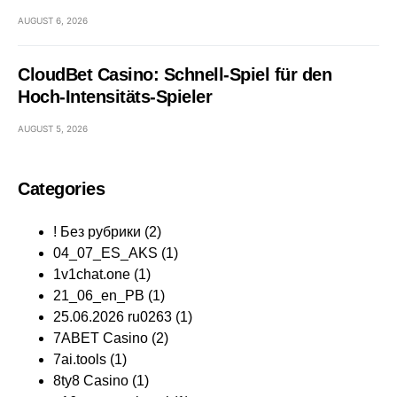
AUGUST 6, 2026
CloudBet Casino: Schnell‑Spiel für den
Hoch‑Intensitäts‑Spieler
AUGUST 5, 2026
Categories
! Без рубрики
(2)
04_07_ES_AKS
(1)
1v1chat.one
(1)
21_06_en_PB
(1)
25.06.2026 ru0263
(1)
7ABET Casino
(2)
7ai.tools
(1)
8ty8 Casino
(1)