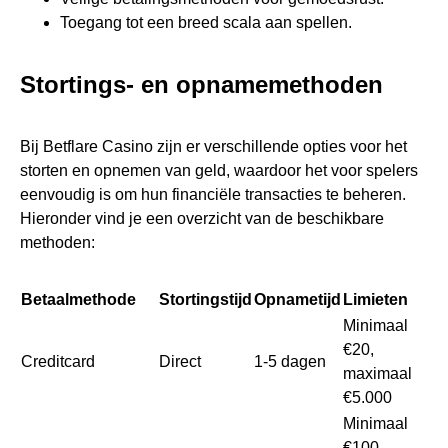
Toegang tot een breed scala aan spellen.
Stortings- en opnamemethoden
Bij Betflare Casino zijn er verschillende opties voor het
storten en opnemen van geld, waardoor het voor spelers
eenvoudig is om hun financiële transacties te beheren.
Hieronder vind je een overzicht van de beschikbare
methoden:
Betaalmethode
Stortingstijd
Opnametijd
Limieten
Minimaal
€20,
Creditcard
Direct
1-5 dagen
maximaal
€5.000
Minimaal
€100,