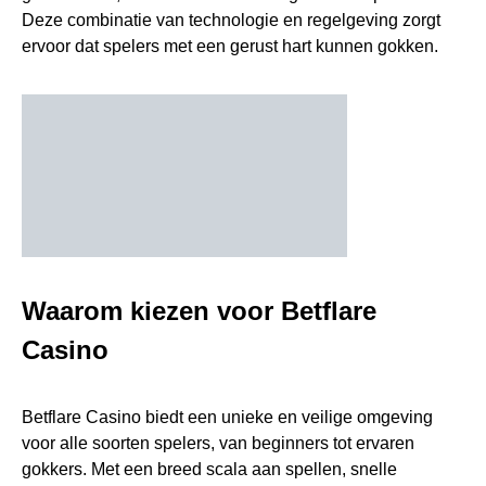
Deze combinatie van technologie en regelgeving zorgt
ervoor dat spelers met een gerust hart kunnen gokken.
Waarom kiezen voor Betflare
Casino
Betflare Casino biedt een unieke en veilige omgeving
voor alle soorten spelers, van beginners tot ervaren
gokkers. Met een breed scala aan spellen, snelle