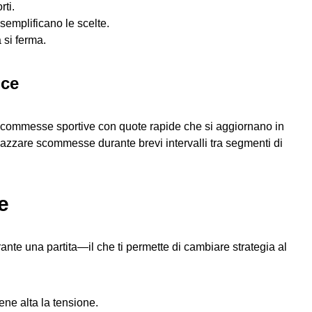
rti.
mplificano le scelte.
 si ferma.
oce
e scommesse sportive con quote rapide che si aggiornano in
piazzare scommesse durante brevi intervalli tra segmenti di
e
ante una partita—il che ti permette di cambiare strategia al
ene alta la tensione.