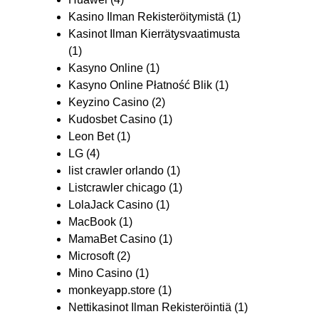
Kasino Ilman Rekisteröitymistä
(1)
Kasinot Ilman Kierrätysvaatimusta
(1)
Kasyno Online
(1)
Kasyno Online Płatność Blik
(1)
Keyzino Casino
(2)
Kudosbet Casino
(1)
Leon Bet
(1)
LG
(4)
list crawler orlando
(1)
Listcrawler chicago
(1)
LolaJack Casino
(1)
MacBook
(1)
MamaBet Casino
(1)
Microsoft
(2)
Mino Casino
(1)
monkeyapp.store
(1)
Nettikasinot Ilman Rekisteröintiä
(1)