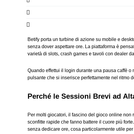
Betify porta un turbine di azione su mobile e desk
senza dover aspettare ore. La piattaforma è pensa
varietà di slots, crash games e tavoli con dealer 
Quando effettui il login durante una pausa caffè o 
pulsante che si inserisce perfettamente nel ritmo de
Perché le Sessioni Brevi ad Alt
Per molti giocatori, il fascino del gioco online non
sconfitte rapide che fanno battere il cuore più forte
senza dedicare ore, cosa particolarmente utile per 