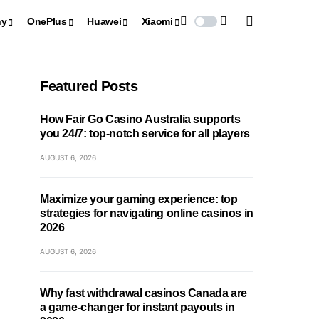
ny
OnePlus
Huawei
Xiaomi
Featured Posts
How Fair Go Casino Australia supports
you 24/7: top-notch service for all players
AUGUST 6, 2026
Maximize your gaming experience: top
strategies for navigating online casinos in
2026
AUGUST 6, 2026
Why fast withdrawal casinos Canada are
a game-changer for instant payouts in