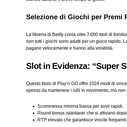
Selezione di Giochi per Premi 
La libreria di Betify conta oltre 7.000 titoli di fo
non tutti i giochi sono adatti per un gioco rapido.
pagano velocemente e hanno alta volatilità.
Slot in Evidenza: “Super 
Questo titolo di Play’n GO offre 1024 modi di vince
spesso da mantenere i rulli in movimento, ma non c
Scommessa minima bassa per avvii rapidi.
Round bonus istantanei che si attivano dopo
RTP elevato che garantisce vincite frequenti d