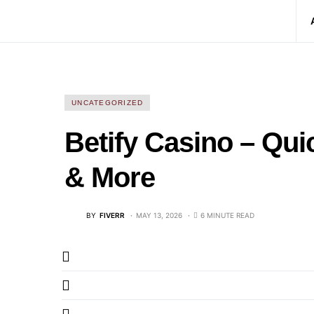
UNCATEGORIZED
Betify Casino – Quic
& More
BY
FIVERR
MAY 13, 2026
6 MINUTE READ