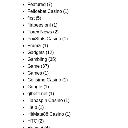
Featured
(7)
Felicebet Casino
(1)
first
(5)
flirtbees.onl
(1)
Forex News
(2)
FoxSlots Casino
(1)
Frumzi
(1)
Gadgets
(12)
Gambling
(35)
Game
(37)
Games
(1)
Golisimo Casino
(1)
Google
(1)
gtbetfr net
(1)
Hahaspin Casino
(1)
Help
(1)
HitMate88 Casino
(1)
HTC
(2)
Huawei
(4)