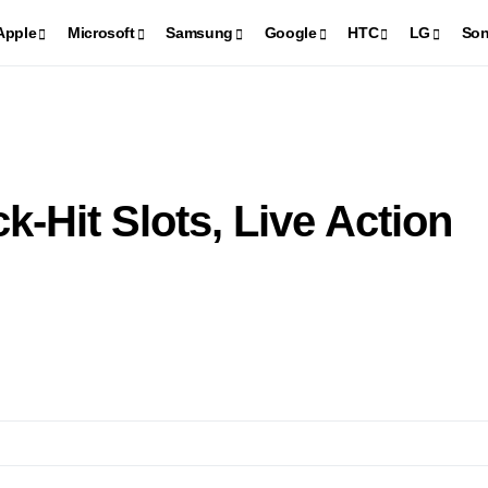
Apple
Microsoft
Samsung
Google
HTC
LG
So
k‑Hit Slots, Live Action