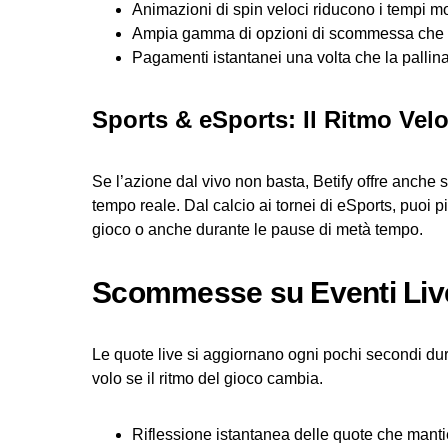
Animazioni di spin veloci riducono i tempi mo
Ampia gamma di opzioni di scommessa che se
Pagamenti istantanei una volta che la pallina
Sports & eSports: Il Ritmo Vel
Se l’azione dal vivo non basta, Betify offre anch
tempo reale. Dal calcio ai tornei di eSports, puoi 
gioco o anche durante le pause di metà tempo.
Scommesse su Eventi Liv
Le quote live si aggiornano ogni pochi secondi dur
volo se il ritmo del gioco cambia.
Riflessione istantanea delle quote che manti