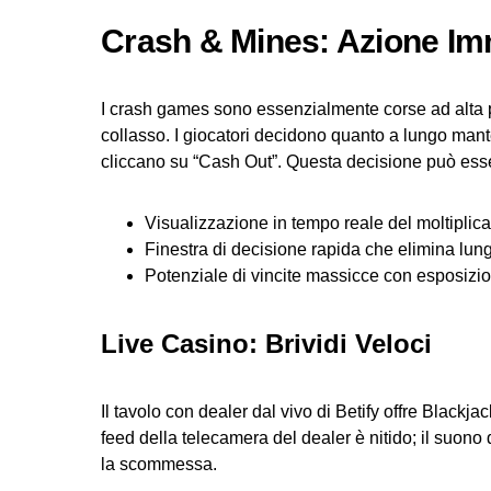
Crash & Mines: Azione Im
I crash games sono essenzialmente corse ad alta pos
collasso. I giocatori decidono quanto a lungo ma
cliccano su “Cash Out”. Questa decisione può esse
Visualizzazione in tempo reale del moltiplica
Finestra di decisione rapida che elimina lun
Potenziale di vincite massicce con esposizio
Live Casino: Brividi Veloci
Il tavolo con dealer dal vivo di Betify offre Blackj
feed della telecamera del dealer è nitido; il suon
la scommessa.