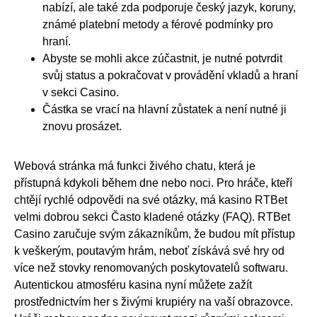
nabízí, ale také zda podporuje český jazyk, koruny,
známé platební metody a férové podmínky pro
hraní.
Abyste se mohli akce zúčastnit, je nutné potvrdit
svůj status a pokračovat v provádění vkladů a hraní
v sekci Casino.
Částka se vrací na hlavní zůstatek a není nutné ji
znovu prosázet.
Webová stránka má funkci živého chatu, která je
přístupná kdykoli během dne nebo noci. Pro hráče, kteří
chtějí rychlé odpovědi na své otázky, má kasino RTBet
velmi dobrou sekci Často kladené otázky (FAQ). RTBet
Casino zaručuje svým zákazníkům, že budou mít přístup
k veškerým, poutavým hrám, neboť získává své hry od
více než stovky renomovaných poskytovatelů softwaru.
Autentickou atmosféru kasina nyní můžete zažít
prostřednictvím her s živými krupiéry na vaší obrazovce.