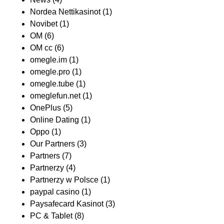
Nordea Nettikasinot
(1)
Novibet
(1)
OM
(6)
OM cc
(6)
omegle.im
(1)
omegle.pro
(1)
omegle.tube
(1)
omeglefun.net
(1)
OnePlus
(5)
Online Dating
(1)
Oppo
(1)
Our Partners
(3)
Partners
(7)
Partnerzy
(4)
Partnerzy w Polsce
(1)
paypal casino
(1)
Paysafecard Kasinot
(3)
PC & Tablet
(8)