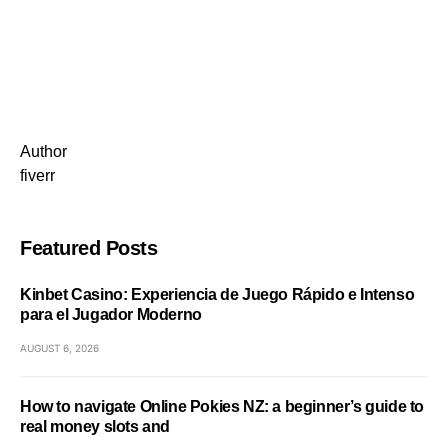
Author
fiverr
Featured Posts
Kinbet Casino: Experiencia de Juego Rápido e Intenso
para el Jugador Moderno
AUGUST 6, 2026
How to navigate Online Pokies NZ: a beginner’s guide to
real money slots and