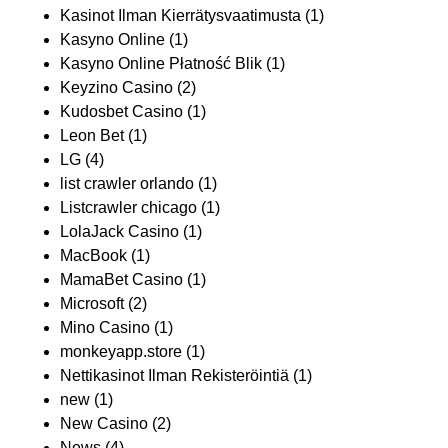
Kasinot Ilman Kierrätysvaatimusta
(1)
Kasyno Online
(1)
Kasyno Online Płatność Blik
(1)
Keyzino Casino
(2)
Kudosbet Casino
(1)
Leon Bet
(1)
LG
(4)
list crawler orlando
(1)
Listcrawler chicago
(1)
LolaJack Casino
(1)
MacBook
(1)
MamaBet Casino
(1)
Microsoft
(2)
Mino Casino
(1)
monkeyapp.store
(1)
Nettikasinot Ilman Rekisteröintiä
(1)
new
(1)
New Casino
(2)
News
(4)