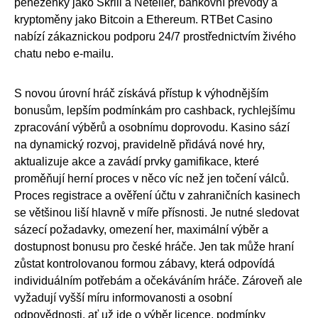
peněženky jako Skrill a Neteller, bankovní převody a
kryptoměny jako Bitcoin a Ethereum. RTBet Casino
nabízí zákaznickou podporu 24/7 prostřednictvím živého
chatu nebo e-mailu.
S novou úrovní hráč získává přístup k výhodnějším
bonusům, lepším podmínkám pro cashback, rychlejšímu
zpracování výběrů a osobnímu doprovodu. Kasino sází
na dynamický rozvoj, pravidelně přidává nové hry,
aktualizuje akce a zavádí prvky gamifikace, které
proměňují herní proces v něco víc než jen točení válců.
Proces registrace a ověření účtu v zahraničních kasinech
se většinou liší hlavně v míře přísnosti. Je nutné sledovat
sázecí požadavky, omezení her, maximální výběr a
dostupnost bonusu pro české hráče. Jen tak může hraní
zůstat kontrolovanou formou zábavy, která odpovídá
individuálním potřebám a očekáváním hráče. Zároveň ale
vyžadují vyšší míru informovanosti a osobní
odpovědnosti, ať už jde o výběr licence, podmínky