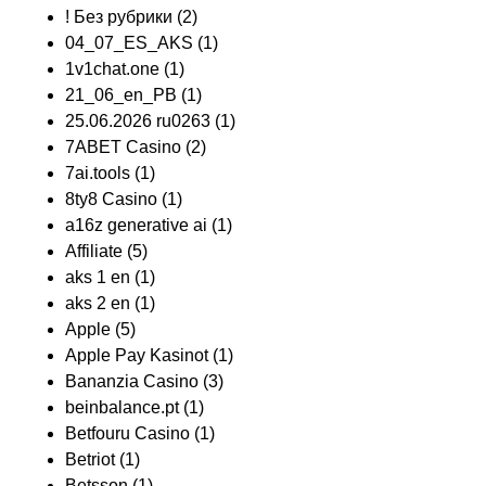
! Без рубрики
(2)
04_07_ES_AKS
(1)
1v1chat.one
(1)
21_06_en_PB
(1)
25.06.2026 ru0263
(1)
7ABET Casino
(2)
7ai.tools
(1)
8ty8 Casino
(1)
a16z generative ai
(1)
Affiliate
(5)
aks 1 en
(1)
aks 2 en
(1)
Apple
(5)
Apple Pay Kasinot
(1)
Bananzia Casino
(3)
beinbalance.pt
(1)
Betfouru Casino
(1)
Betriot
(1)
Betsson
(1)