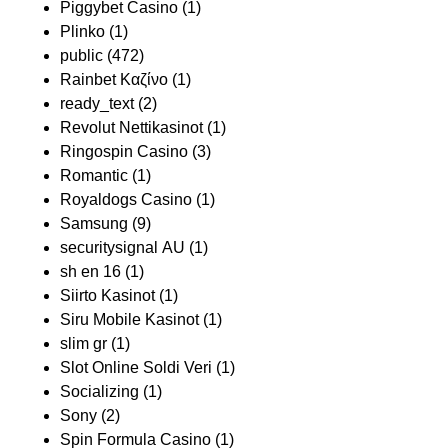
Piggybet Casino
(1)
Plinko
(1)
public
(472)
Rainbet Καζίνο
(1)
ready_text
(2)
Revolut Nettikasinot
(1)
Ringospin Casino
(3)
Romantic
(1)
Royaldogs Casino
(1)
Samsung
(9)
securitysignal AU
(1)
sh en 16
(1)
Siirto Kasinot
(1)
Siru Mobile Kasinot
(1)
slim gr
(1)
Slot Online Soldi Veri
(1)
Socializing
(1)
Sony
(2)
Spin Formula Casino
(1)