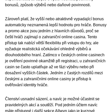
bonusů, způsob výběrů nebo daňové povinnosti.
Zároveň platí, že vyšší nebo atraktivně vypadající bonus
automaticky neznamená lepší hodnotu pro hráče. Bonusy
a promo akce jsou jedním z hlavních důvodů, proč se
čeští hráči zajímají o zahraniční online casina. Tento
přístup tak nabízí větší flexibilitu při vstupu do hry, ale
vyžaduje realistická očekávání ohledně výběrů a
dlouhodobého hraní. Zatímco v českých online casinech
je ověření povinné okamžitě při registraci, u zahraničních
casin se často uplatňuje až ve fázi výběru nebo při
dosažení vyšších částek. Jedním z častých rozdílů mezi
českými a zahraničními online casiny je přístup k
ověřování identity hráče.
Členství usnadní sázení, a navíc je možné účastnit se
pravidelných akcí a soutěží. Pod jedním účtem navíc
máte přístupné i další sekce Allwyn jako je kurzové