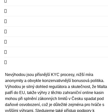
Nevýhodou jsou přísnější KYC procesy, nižší míra
anonymity a obvykle konzervativnější bonusová politika.
Výhodou je silný dohled regulátora a skutečnost, že Malta
patří do EU, takže výhry z těchto zahraniční online kasin
mohou při splnění zákonných limitů v Česku spadat pod
daňové osvobození, což je důležité zejména pro hráče s
vyššími výhrami. Sledujeme také přístup podpory k