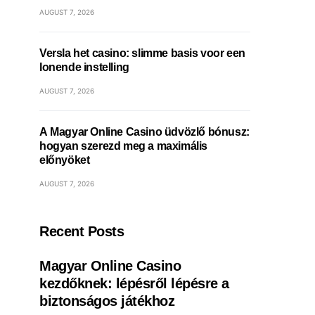
AUGUST 7, 2026
Versla het casino: slimme basis voor een
lonende instelling
AUGUST 7, 2026
A Magyar Online Casino üdvözlő bónusz:
hogyan szerezd meg a maximális
előnyöket
AUGUST 7, 2026
Recent Posts
Magyar Online Casino
kezdőknek: lépésről lépésre a
biztonságos játékhoz