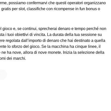
forme, possiamo confermarvi che questi operatori organizzano
i gratis per slot, classifiche con ricompense in fun bonus o
el gioco e, se continui, sprecherai denaro e tempo perché non
a i tuoi obiettivi di vincita. La durata della tua sessione su
e regolata dall’importo di denaro che hai destinato a quella
nte lo sforzo del gioco. Se la macchina ha cinque linee, il
ne ha nove, allora di nove monete. Inizia la selezione della
nomi dei marchi.