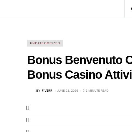
UNCATEGORIZED
Bonus Benvenuto Cas
Bonus Casino Attivi
BY
FIVERR
JUNE 28, 2026
3 MINUTE READ