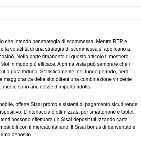
ello che intendo per strategia di scommessa. Mentre RTP e
 e la volatilità di una strategia di scommessa si applicano a
asinò. Nella parte rimanente di questo articolo ti mostrerò
e slot in modo più efficace. A prima vista può sembrare che i
sulla pura fortuna. Statisticamente, nel lungo periodo, perdi
la maggioranza delle slot ottieni una combinazione vincente
ite medie sono anch’esse d’importo ridotto.
mobile, offerte Sisal promo e sistemi di pagamento sicuri rende
spositivo. L’interfaccia è ottimizzata per smartphone e tablet,
 utenti possono effettuare un Sisal deposit utilizzando carte
compatibili con il mercato italiano. Il Sisal bonus di benvenuto è
 primo deposito.