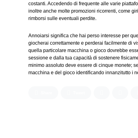
costanti. Accedendo di frequente alle varie piatta
inoltre anche molte promozioni ricorrenti, come gir
rimborsi sulle eventuali perdite.
Annoiarsi significa che hai perso interesse per qu
giocherai correttamente e perderai facilmente di vist
quella particolare macchina o gioco dovrebbe esser
sessione e dalla tua capacità di sostenere fisicame
minimo assoluto deve essere di cinque monete; se 
macchina e del gioco identificando innanzitutto i 
Share
Tweet