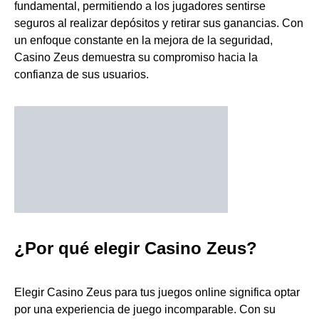
fundamental, permitiendo a los jugadores sentirse
seguros al realizar depósitos y retirar sus ganancias. Con
un enfoque constante en la mejora de la seguridad,
Casino Zeus demuestra su compromiso hacia la
confianza de sus usuarios.
¿Por qué elegir Casino Zeus?
Elegir Casino Zeus para tus juegos online significa optar
por una experiencia de juego incomparable. Con su