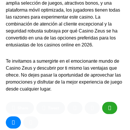
amplia selección de juegos, atractivos bonos, y una
plataforma móvil optimizada, los jugadores tienen todas
las razones para experimentar este casino. La
combinación de atención al cliente excepcional y la
seguridad robusta subraya por qué Casino Zeus se ha
convertido en una de las opciones preferidas para los
entusiastas de los casinos online en 2026.
Te invitamos a sumergirte en el emocionante mundo de
Casino Zeus y descubrir por ti mismo las ventajas que
ofrece. No dejes pasar la oportunidad de aprovechar las
promociones y disfrutar de la mejor experiencia de juego
desde cualquier lugar.
Share
Tweet