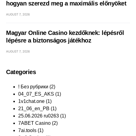
hogyan szerezd meg a maximális előnyöket
AUGUST 7, 2026
Magyar Online Casino kezdőknek: lépésről
lépésre a biztonságos játékhoz
AUGUST 7, 2026
Categories
! Без рубрики
(2)
04_07_ES_AKS
(1)
1v1chat.one
(1)
21_06_en_PB
(1)
25.06.2026 ru0263
(1)
7ABET Casino
(2)
7ai.tools
(1)