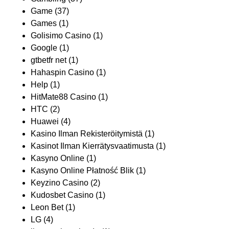
Game
(37)
Games
(1)
Golisimo Casino
(1)
Google
(1)
gtbetfr net
(1)
Hahaspin Casino
(1)
Help
(1)
HitMate88 Casino
(1)
HTC
(2)
Huawei
(4)
Kasino Ilman Rekisteröitymistä
(1)
Kasinot Ilman Kierrätysvaatimusta
(1)
Kasyno Online
(1)
Kasyno Online Płatność Blik
(1)
Keyzino Casino
(2)
Kudosbet Casino
(1)
Leon Bet
(1)
LG
(4)