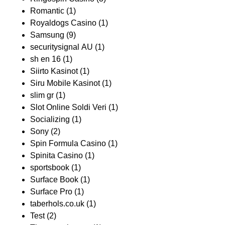
Romantic
(1)
Royaldogs Casino
(1)
Samsung
(9)
securitysignal AU
(1)
sh en 16
(1)
Siirto Kasinot
(1)
Siru Mobile Kasinot
(1)
slim gr
(1)
Slot Online Soldi Veri
(1)
Socializing
(1)
Sony
(2)
Spin Formula Casino
(1)
Spinita Casino
(1)
sportsbook
(1)
Surface Book
(1)
Surface Pro
(1)
taberhols.co.uk
(1)
Test
(2)