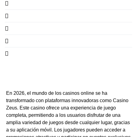
En 2026, el mundo de los casinos online se ha
transformado con plataformas innovadoras como Casino
Zeus. Este casino ofrece una experiencia de juego
completa, permitiendo a los usuarios disfrutar de una
amplia variedad de juegos desde cualquier lugar, gracias
a su aplicación móvil. Los jugadores pueden acceder a