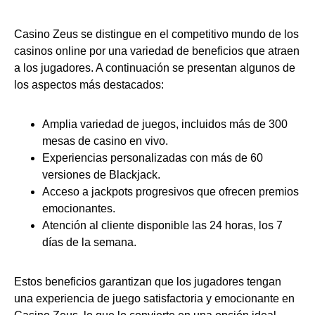
Casino Zeus se distingue en el competitivo mundo de los
casinos online por una variedad de beneficios que atraen
a los jugadores. A continuación se presentan algunos de
los aspectos más destacados:
Amplia variedad de juegos, incluidos más de 300
mesas de casino en vivo.
Experiencias personalizadas con más de 60
versiones de Blackjack.
Acceso a jackpots progresivos que ofrecen premios
emocionantes.
Atención al cliente disponible las 24 horas, los 7
días de la semana.
Estos beneficios garantizan que los jugadores tengan
una experiencia de juego satisfactoria y emocionante en