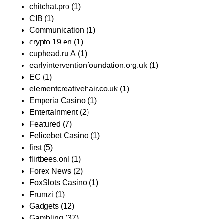
chitchat.pro
(1)
CIB
(1)
Communication
(1)
crypto 19 en
(1)
cuphead.ru A
(1)
earlyinterventionfoundation.org.uk
(1)
EC
(1)
elementcreativehair.co.uk
(1)
Emperia Casino
(1)
Entertainment
(2)
Featured
(7)
Felicebet Casino
(1)
first
(5)
flirtbees.onl
(1)
Forex News
(2)
FoxSlots Casino
(1)
Frumzi
(1)
Gadgets
(12)
Gambling
(37)