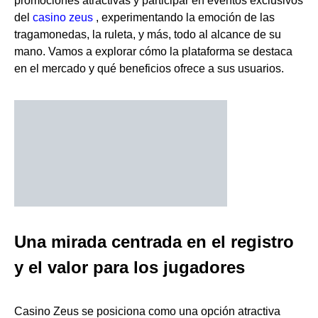
promociones atractivas y participar en eventos exclusivos
del
casino zeus
, experimentando la emoción de las
tragamonedas, la ruleta, y más, todo al alcance de su
mano. Vamos a explorar cómo la plataforma se destaca
en el mercado y qué beneficios ofrece a sus usuarios.
Una mirada centrada en el registro
y el valor para los jugadores
Casino Zeus se posiciona como una opción atractiva