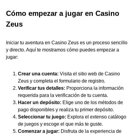
Cómo empezar a jugar en Casino
Zeus
Iniciar tu aventura en Casino Zeus es un proceso sencillo
y directo. Aquí te mostramos cómo puedes empezar a
jugar:
Crear una cuenta:
Visita el sitio web de Casino
Zeus y completa el formulario de registro.
Verificar tus detalles:
Proporciona la información
requerida para la verificación de tu cuenta.
Hacer un depósito:
Elige uno de los métodos de
pago disponibles y realiza tu primer depósito.
Seleccionar tu juego:
Explora el extenso catálogo
de juegos y escoge el que más te guste.
Comenzar a jugar:
Disfruta de la experiencia de