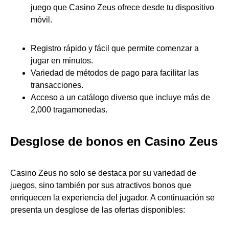
juego que Casino Zeus ofrece desde tu dispositivo
móvil.
Registro rápido y fácil que permite comenzar a
jugar en minutos.
Variedad de métodos de pago para facilitar las
transacciones.
Acceso a un catálogo diverso que incluye más de
2,000 tragamonedas.
Desglose de bonos en Casino Zeus
Casino Zeus no solo se destaca por su variedad de
juegos, sino también por sus atractivos bonos que
enriquecen la experiencia del jugador. A continuación se
presenta un desglose de las ofertas disponibles: