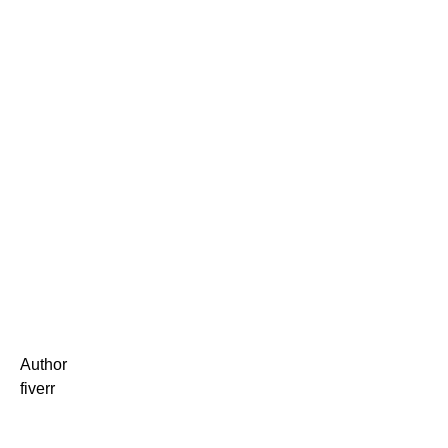
Author
fiverr