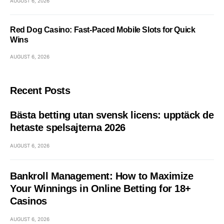
AUGUST 6, 2026
Red Dog Casino: Fast‑Paced Mobile Slots for Quick
Wins
AUGUST 6, 2026
Recent Posts
Bästa betting utan svensk licens: upptäck de
hetaste spelsajterna 2026
AUGUST 6, 2026
Bankroll Management: How to Maximize
Your Winnings in Online Betting for 18+
Casinos
AUGUST 6, 2026