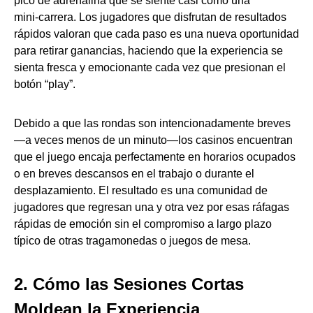
pico de adrenalina que se siente casi como una
mini‑carrera. Los jugadores que disfrutan de resultados
rápidos valoran que cada paso es una nueva oportunidad
para retirar ganancias, haciendo que la experiencia se
sienta fresca y emocionante cada vez que presionan el
botón “play”.
Debido a que las rondas son intencionadamente breves
—a veces menos de un minuto—los casinos encuentran
que el juego encaja perfectamente en horarios ocupados
o en breves descansos en el trabajo o durante el
desplazamiento. El resultado es una comunidad de
jugadores que regresan una y otra vez por esas ráfagas
rápidas de emoción sin el compromiso a largo plazo
típico de otras tragamonedas o juegos de mesa.
2. Cómo las Sesiones Cortas
Moldean la Experiencia