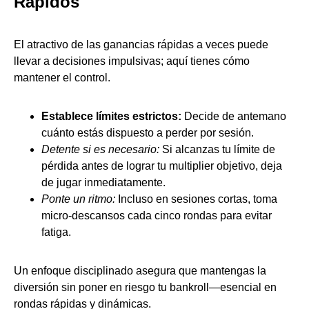
Rápidos
El atractivo de las ganancias rápidas a veces puede
llevar a decisiones impulsivas; aquí tienes cómo
mantener el control.
Establece límites estrictos:
Decide de antemano
cuánto estás dispuesto a perder por sesión.
Detente si es necesario:
Si alcanzas tu límite de
pérdida antes de lograr tu multiplier objetivo, deja
de jugar inmediatamente.
Ponte un ritmo:
Incluso en sesiones cortas, toma
micro‑descansos cada cinco rondas para evitar
fatiga.
Un enfoque disciplinado asegura que mantengas la
diversión sin poner en riesgo tu bankroll—esencial en
rondas rápidas y dinámicas.