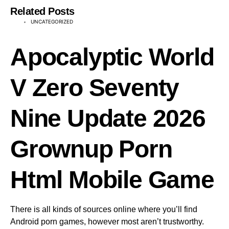
Related Posts
UNCATEGORIZED
Apocalyptic World
V Zero Seventy
Nine Update 2026
Grownup Porn
Html Mobile Game
There is all kinds of sources online where you’ll find
Android porn games, however most aren’t trustworthy.