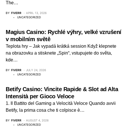
The…
BY
FIVERR
APRIL 13, 2026
UNCATEGORIZED
Magius Casino: Rychlé výhry, velké vzrušení
v mobilním světě
Teplota hry – Jak vypadá krátká session Když klepnete
na obrazovku a stisknete „Spin“, vstupujete do světa,
kde…
BY
FIVERR
JULY 24, 2026
UNCATEGORIZED
Betify Casino: Vincite Rapide & Slot ad Alta
Intensità per Gioco Veloce
1. Il Battito del Gaming a Velocità Veloce Quando avvii
Betify, la prima cosa che ti colpisce è…
BY
FIVERR
AUGUST 4, 2026
UNCATEGORIZED