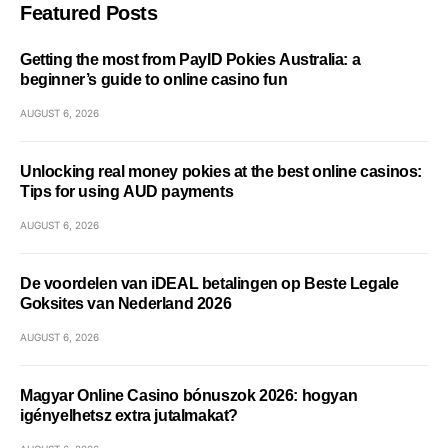
Featured Posts
Getting the most from PayID Pokies Australia: a
beginner’s guide to online casino fun
AUGUST 6, 2026
Unlocking real money pokies at the best online casinos:
Tips for using AUD payments
AUGUST 6, 2026
De voordelen van iDEAL betalingen op Beste Legale
Goksites van Nederland 2026
AUGUST 6, 2026
Magyar Online Casino bónuszok 2026: hogyan
igényelhetsz extra jutalmakat?