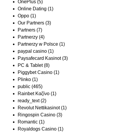
OnePlus
(5)
Online Dating
(1)
Oppo
(1)
Our Partners
(3)
Partners
(7)
Partnerzy
(4)
Partnerzy w Polsce
(1)
paypal casino
(1)
Paysafecard Kasinot
(3)
PC & Tablet
(8)
Piggybet Casino
(1)
Plinko
(1)
public
(465)
Rainbet Καζίνο
(1)
ready_text
(2)
Revolut Nettikasinot
(1)
Ringospin Casino
(3)
Romantic
(1)
Royaldogs Casino
(1)