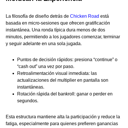
La filosofía de diseño detrás de
Chicken Road
está
basada en micro‑sesiones que ofrecen gratificación
instantánea. Una ronda típica dura menos de dos
minutos, permitiendo a los jugadores comenzar, terminar
y seguir adelante en una sola jugada.
Puntos de decisión rápidos: presiona “continue” o
“cash out” una vez por paso.
Retroalimentación visual inmediata: las
actualizaciones del multiplier en pantalla son
instantáneas.
Rotación rápida del bankroll: ganar o perder en
segundos.
Esta estructura mantiene alta la participación y reduce la
fatiga, especialmente para quienes prefieren ganancias