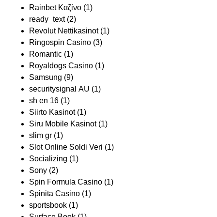
Rainbet Καζίνο
(1)
ready_text
(2)
Revolut Nettikasinot
(1)
Ringospin Casino
(3)
Romantic
(1)
Royaldogs Casino
(1)
Samsung
(9)
securitysignal AU
(1)
sh en 16
(1)
Siirto Kasinot
(1)
Siru Mobile Kasinot
(1)
slim gr
(1)
Slot Online Soldi Veri
(1)
Socializing
(1)
Sony
(2)
Spin Formula Casino
(1)
Spinita Casino
(1)
sportsbook
(1)
Surface Book
(1)