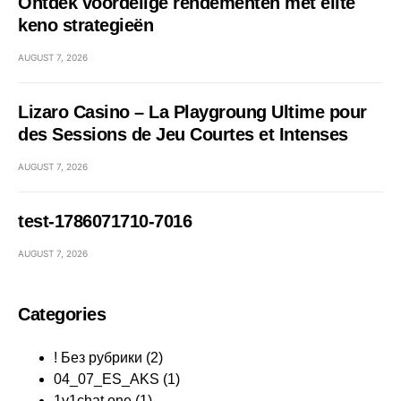
Ontdek voordelige rendementen met elite
keno strategieën
AUGUST 7, 2026
Lizaro Casino – La Playgroung Ultime pour
des Sessions de Jeu Courtes et Intenses
AUGUST 7, 2026
test-1786071710-7016
AUGUST 7, 2026
Categories
! Без рубрики
(2)
04_07_ES_AKS
(1)
1v1chat.one
(1)