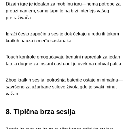
Dizajn igre je idealan za mobilnu igru—nema potrebe za
preuzimanjem, samo tapnite na brzi interfejs vašeg
pretraživača.
Igrači često započinju sesije dok čekaju u redu ili tokom
kratkih pauza između sastanaka.
Touch kontrole omogućavaju trenutni napredak za jedan
tap, a dugme za instant cash-out je uvek na dohvat palca.
Zbog kratkih sesija, potrošnja baterije ostaje minimalna—
savršeno za užurbane stilove života gde je svaki minut
važan.
8. Tipična brza sesija