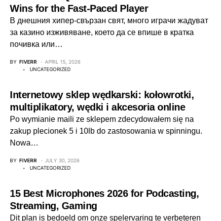
Wins for the Fast‑Paced Player
В днешния хипер‑свързан свят, много играчи жадуват
за казино изживяване, което да се впише в кратка
почивка или…
BY
FIVERR
APRIL 15, 2026
UNCATEGORIZED
Internetowy sklep wędkarski: kołowrotki,
multiplikatory, wędki i akcesoria online
Po wymianie maili ze sklepem zdecydowałem się na
zakup plecionek 5 i 10lb do zastosowania w spinningu.
Nowa…
BY
FIVERR
JULY 30, 2026
UNCATEGORIZED
15 Best Microphones 2026 for Podcasting,
Streaming, Gaming
Dit plan is bedoeld om onze spelervaring te verbeteren