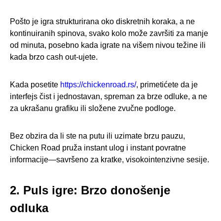
Pošto je igra strukturirana oko diskretnih koraka, a ne
kontinuiranih spinova, svako kolo može završiti za manje
od minuta, posebno kada igrate na višem nivou težine ili
kada brzo cash out-ujete.
Kada posetite
https://chickenroad.rs/
, primetićete da je
interfejs čist i jednostavan, spreman za brze odluke, a ne
za ukrašanu grafiku ili složene zvučne podloge.
Bez obzira da li ste na putu ili uzimate brzu pauzu,
Chicken Road pruža instant ulog i instant povratne
informacije—savršeno za kratke, visokointenzivne sesije.
2. Puls igre: Brzo donošenje
odluka