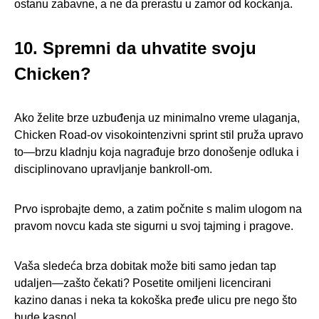
ostanu zabavne, a ne da prerastu u zamor od kockanja.
10. Spremni da uhvatite svoju
Chicken?
Ako želite brze uzbuđenja uz minimalno vreme ulaganja,
Chicken Road-ov visokointenzivni sprint stil pruža upravo
to—brzu kladnju koja nagrađuje brzo donošenje odluka i
disciplinovano upravljanje bankroll-om.
Prvo isprobajte demo, a zatim počnite s malim ulogom na
pravom novcu kada ste sigurni u svoj tajming i pragove.
Vaša sledeća brza dobitak može biti samo jedan tap
udaljen—zašto čekati? Posetite omiljeni licencirani
kazino danas i neka ta kokoška pređe ulicu pre nego što
bude kasno!