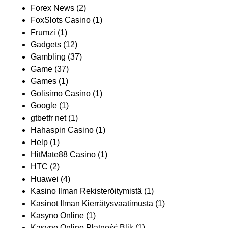
Forex News
(2)
FoxSlots Casino
(1)
Frumzi
(1)
Gadgets
(12)
Gambling
(37)
Game
(37)
Games
(1)
Golisimo Casino
(1)
Google
(1)
gtbetfr net
(1)
Hahaspin Casino
(1)
Help
(1)
HitMate88 Casino
(1)
HTC
(2)
Huawei
(4)
Kasino Ilman Rekisteröitymistä
(1)
Kasinot Ilman Kierrätysvaatimusta
(1)
Kasyno Online
(1)
Kasyno Online Płatność Blik
(1)