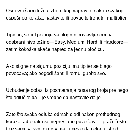
Osnovni šarm leži u izboru koji napravite nakon svakog
uspešnog koraka: nastavite ili povucite trenutni multiplier.
Tipično, sprint počinje sa ulogom postavljenom na
odabrani nivo težine—Easy, Medium, Hard ili Hardcore—
zatim kokoška skače napred za jednu pločicu.
Ako stigne na sigurnu poziciju, multiplier se blago
povećava; ako pogodi šaht ili rernu, gubite sve.
Uzbuđenje dolazi iz posmatranja rasta tog broja pre nego
što odlučite da li je vredno da nastavite dalje.
Zato što svaka odluka odmah sledi nakon prethodnog
koraka, adrenalin se neprestano povećava—igrači često
trče sami sa svojim nervima, umesto da čekaju ishod.