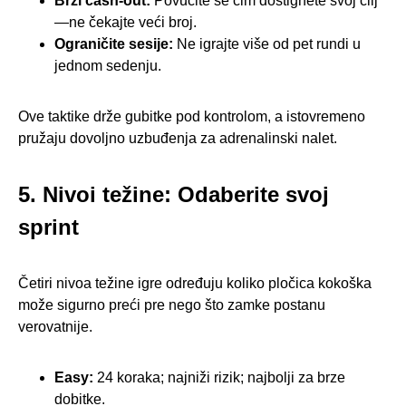
Brzi cash-out:
Povucite se čim dostignete svoj cilj
—ne čekajte veći broj.
Ograničite sesije:
Ne igrajte više od pet rundi u
jednom sedenju.
Ove taktike drže gubitke pod kontrolom, a istovremeno
pružaju dovoljno uzbuđenja za adrenalinski nalet.
5. Nivoi težine: Odaberite svoj
sprint
Četiri nivoa težine igre određuju koliko pločica kokoška
može sigurno preći pre nego što zamke postanu
verovatnije.
Easy:
24 koraka; najniži rizik; najbolji za brze
dobitke.