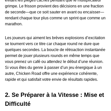
évitant les pièges cachés pendant que le multiplicateur
grimpe. Le frisson provient des décisions en une fraction
de seconde—que ce soit sauter en avant ou encaisser—
rendant chaque tour plus comme un sprint que comme un
marathon.
Les joueurs qui aiment les brèves explosions d’excitation
se tournent vers ce titre car chaque round ne dure que
quelques secondes. La boucle de rétroaction instantanée
permet de jouer plusieurs rounds en même temps que
vous prenez un café ou attendez le début d’une réunion.
Si vous êtes du genre à passer d’un jeu énergique à un
autre, Chicken Road offre une expérience cohérente,
rapide et qui satisfait votre envie de résultats rapides.
2. Se Préparer à la Vitesse : Mise et
Difficulté