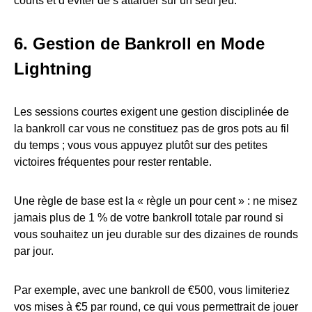
courts et d’éviter de s’attarder sur un seul jeu.
6. Gestion de Bankroll en Mode
Lightning
Les sessions courtes exigent une gestion disciplinée de
la bankroll car vous ne constituez pas de gros pots au fil
du temps ; vous vous appuyez plutôt sur des petites
victoires fréquentes pour rester rentable.
Une règle de base est la « règle un pour cent » : ne misez
jamais plus de 1 % de votre bankroll totale par round si
vous souhaitez un jeu durable sur des dizaines de rounds
par jour.
Par exemple, avec une bankroll de €500, vous limiteriez
vos mises à €5 par round, ce qui vous permettrait de jouer