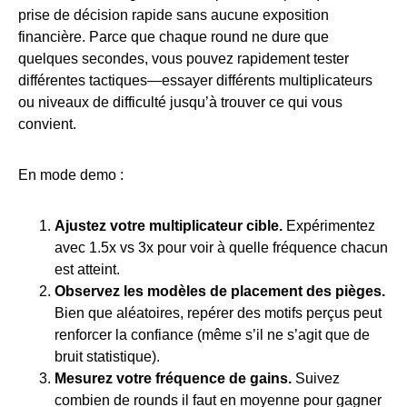
prise de décision rapide sans aucune exposition
financière. Parce que chaque round ne dure que
quelques secondes, vous pouvez rapidement tester
différentes tactiques—essayer différents multiplicateurs
ou niveaux de difficulté jusqu’à trouver ce qui vous
convient.
En mode demo :
Ajustez votre multiplicateur cible.
Expérimentez
avec 1.5x vs 3x pour voir à quelle fréquence chacun
est atteint.
Observez les modèles de placement des pièges.
Bien que aléatoires, repérer des motifs perçus peut
renforcer la confiance (même s’il ne s’agit que de
bruit statistique).
Mesurez votre fréquence de gains.
Suivez
combien de rounds il faut en moyenne pour gagner