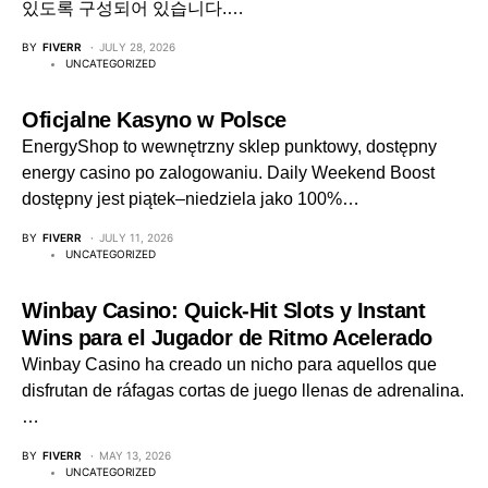
있도록 구성되어 있습니다.…
BY
FIVERR
JULY 28, 2026
UNCATEGORIZED
Oficjalne Kasyno w Polsce
EnergyShop to wewnętrzny sklep punktowy, dostępny
energy casino po zalogowaniu. Daily Weekend Boost
dostępny jest piątek–niedziela jako 100%…
BY
FIVERR
JULY 11, 2026
UNCATEGORIZED
Winbay Casino: Quick‑Hit Slots y Instant
Wins para el Jugador de Ritmo Acelerado
Winbay Casino ha creado un nicho para aquellos que
disfrutan de ráfagas cortas de juego llenas de adrenalina.
…
BY
FIVERR
MAY 13, 2026
UNCATEGORIZED