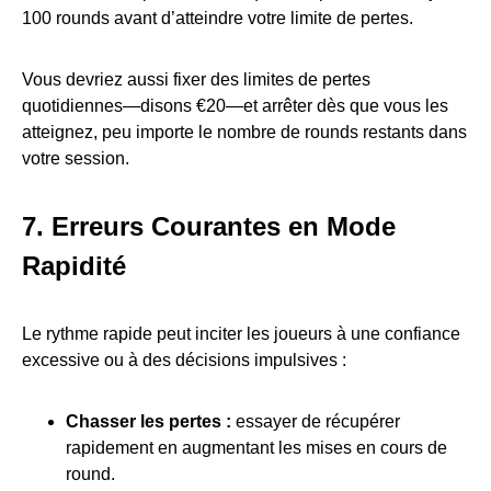
100 rounds avant d’atteindre votre limite de pertes.
Vous devriez aussi fixer des limites de pertes
quotidiennes—disons €20—et arrêter dès que vous les
atteignez, peu importe le nombre de rounds restants dans
votre session.
7. Erreurs Courantes en Mode
Rapidité
Le rythme rapide peut inciter les joueurs à une confiance
excessive ou à des décisions impulsives :
Chasser les pertes :
essayer de récupérer
rapidement en augmentant les mises en cours de
round.