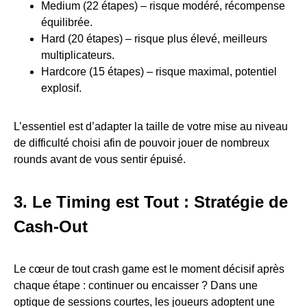
Medium (22 étapes) – risque modéré, récompense
équilibrée.
Hard (20 étapes) – risque plus élevé, meilleurs
multiplicateurs.
Hardcore (15 étapes) – risque maximal, potentiel
explosif.
L’essentiel est d’adapter la taille de votre mise au niveau
de difficulté choisi afin de pouvoir jouer de nombreux
rounds avant de vous sentir épuisé.
3. Le Timing est Tout : Stratégie de
Cash‑Out
Le cœur de tout crash game est le moment décisif après
chaque étape : continuer ou encaisser ? Dans une
optique de sessions courtes, les joueurs adoptent une