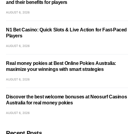
and their benefits for players
AUGUST 6, 2026
N1 Bet Casino: Quick Slots & Live Action for Fast‑Paced
Players
AUGUST 6, 2026
Real money pokies at Best Online Pokies Australia:
maximize your winnings with smart strategies
AUGUST 6, 2026
Discover the best welcome bonuses at Neosurf Casinos
Australia for real money pokies
AUGUST 6, 2026
Recent Posts