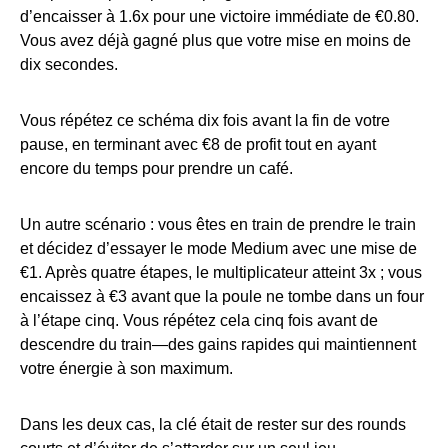
d’encaisser à 1.6x pour une victoire immédiate de €0.80.
Vous avez déjà gagné plus que votre mise en moins de
dix secondes.
Vous répétez ce schéma dix fois avant la fin de votre
pause, en terminant avec €8 de profit tout en ayant
encore du temps pour prendre un café.
Un autre scénario : vous êtes en train de prendre le train
et décidez d’essayer le mode Medium avec une mise de
€1. Après quatre étapes, le multiplicateur atteint 3x ; vous
encaissez à €3 avant que la poule ne tombe dans un four
à l’étape cinq. Vous répétez cela cinq fois avant de
descendre du train—des gains rapides qui maintiennent
votre énergie à son maximum.
Dans les deux cas, la clé était de rester sur des rounds