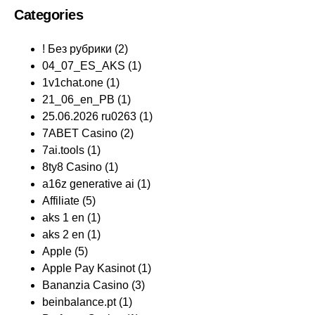
Categories
! Без рубрики
(2)
04_07_ES_AKS
(1)
1v1chat.one
(1)
21_06_en_PB
(1)
25.06.2026 ru0263
(1)
7ABET Casino
(2)
7ai.tools
(1)
8ty8 Casino
(1)
a16z generative ai
(1)
Affiliate
(5)
aks 1 en
(1)
aks 2 en
(1)
Apple
(5)
Apple Pay Kasinot
(1)
Bananzia Casino
(3)
beinbalance.pt
(1)