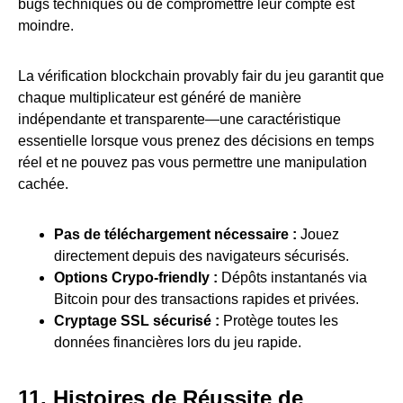
bugs techniques ou de compromettre leur compte est
moindre.
La vérification blockchain provably fair du jeu garantit que
chaque multiplicateur est généré de manière
indépendante et transparente—une caractéristique
essentielle lorsque vous prenez des décisions en temps
réel et ne pouvez pas vous permettre une manipulation
cachée.
Pas de téléchargement nécessaire :
Jouez
directement depuis des navigateurs sécurisés.
Options Crypo‑friendly :
Dépôts instantanés via
Bitcoin pour des transactions rapides et privées.
Cryptage SSL sécurisé :
Protège toutes les
données financières lors du jeu rapide.
11. Histoires de Réussite de