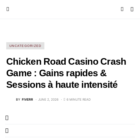
UNCATEGORIZED
Chicken Road Casino Crash
Game : Gains rapides &
Sessions à haute intensité
BY
FIVERR
JUNE 2, 2026
6 MINUTE READ