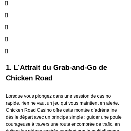
1. L’Attrait du Grab‑and‑Go de
Chicken Road
Lorsque vous plongez dans une session de casino
rapide, rien ne vaut un jeu qui vous maintient en alerte.
Chicken Road Casino offre cette montée d’adrénaline
dès le départ avec un principe simple : guider une poule
courageuse à travers une route encombrée de trafic, en