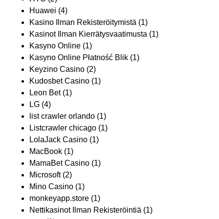
Huawei
(4)
Kasino Ilman Rekisteröitymistä
(1)
Kasinot Ilman Kierrätysvaatimusta
(1)
Kasyno Online
(1)
Kasyno Online Płatność Blik
(1)
Keyzino Casino
(2)
Kudosbet Casino
(1)
Leon Bet
(1)
LG
(4)
list crawler orlando
(1)
Listcrawler chicago
(1)
LolaJack Casino
(1)
MacBook
(1)
MamaBet Casino
(1)
Microsoft
(2)
Mino Casino
(1)
monkeyapp.store
(1)
Nettikasinot Ilman Rekisteröintiä
(1)