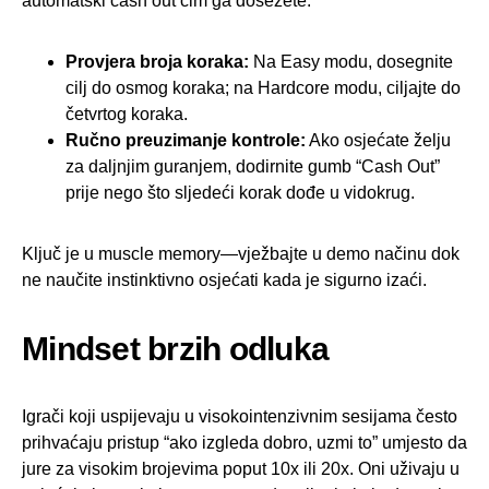
automatski cash out čim ga dosežete.
Provjera broja koraka:
Na Easy modu, dosegnite
cilj do osmog koraka; na Hardcore modu, ciljajte do
četvrtog koraka.
Ručno preuzimanje kontrole:
Ako osjećate želju
za daljnjim guranjem, dodirnite gumb “Cash Out”
prije nego što sljedeći korak dođe u vidokrug.
Ključ je u muscle memory—vježbajte u demo načinu dok
ne naučite instinktivno osjećati kada je sigurno izaći.
Mindset brzih odluka
Igrači koji uspijevaju u visokointenzivnim sesijama često
prihvaćaju pristup “ako izgleda dobro, uzmi to” umjesto da
jure za visokim brojevima poput 10x ili 20x. Oni uživaju u