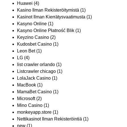
Huawei
(4)
Kasino Ilman Rekisteröitymistä
(1)
Kasinot Ilman Kierrätysvaatimusta
(1)
Kasyno Online
(1)
Kasyno Online Płatność Blik
(1)
Keyzino Casino
(2)
Kudosbet Casino
(1)
Leon Bet
(1)
LG
(4)
list crawler orlando
(1)
Listcrawler chicago
(1)
LolaJack Casino
(1)
MacBook
(1)
MamaBet Casino
(1)
Microsoft
(2)
Mino Casino
(1)
monkeyapp.store
(1)
Nettikasinot Ilman Rekisteröintiä
(1)
new
(1)