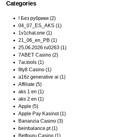
Categories
! Без рубрики
(2)
04_07_ES_AKS
(1)
1v1chat.one
(1)
21_06_en_PB
(1)
25.06.2026 ru0263
(1)
7ABET Casino
(2)
7ai.tools
(1)
8ty8 Casino
(1)
a16z generative ai
(1)
Affiliate
(5)
aks 1 en
(1)
aks 2 en
(1)
Apple
(5)
Apple Pay Kasinot
(1)
Bananzia Casino
(3)
beinbalance.pt
(1)
Betfouru Casino
(1)