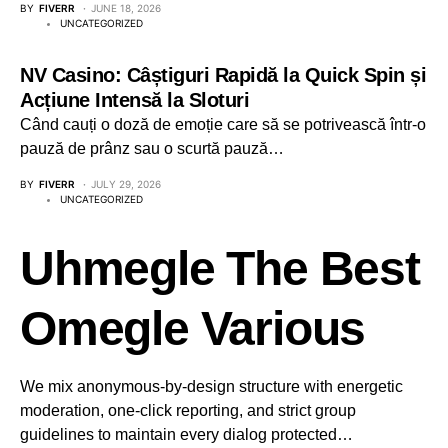
BY
FIVERR
JUNE 18, 2026
UNCATEGORIZED
NV Casino: Câștiguri Rapidă la Quick Spin și
Acțiune Intensă la Sloturi
Când cauți o doză de emoție care să se potrivească într-o
pauză de prânz sau o scurtă pauză…
BY
FIVERR
JULY 29, 2026
UNCATEGORIZED
Uhmegle The Best
Omegle Various
We mix anonymous-by-design structure with energetic
moderation, one-click reporting, and strict group
guidelines to maintain every dialog protected…