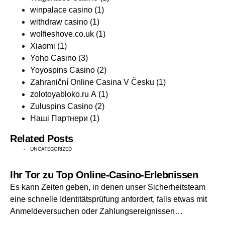
winpalace casino
(1)
withdraw casino
(1)
wolfieshove.co.uk
(1)
Xiaomi
(1)
Yoho Casino
(3)
Yoyospins Casino
(2)
Zahraniční Online Casina V Česku
(1)
zolotoyabloko.ru A
(1)
Zuluspins Casino
(2)
Наші Партнери
(1)
Related Posts
UNCATEGORIZED
Ihr Tor zu Top Online-Casino-Erlebnissen
Es kann Zeiten geben, in denen unser Sicherheitsteam
eine schnelle Identitätsprüfung anfordert, falls etwas mit
Anmeldeversuchen oder Zahlungsereignissen…