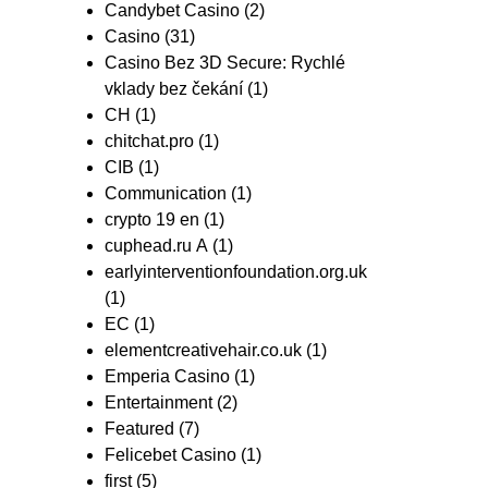
Candybet Casino
(2)
Casino
(31)
Casino Bez 3D Secure: Rychlé
vklady bez čekání
(1)
CH
(1)
chitchat.pro
(1)
CIB
(1)
Communication
(1)
crypto 19 en
(1)
cuphead.ru A
(1)
earlyinterventionfoundation.org.uk
(1)
EC
(1)
elementcreativehair.co.uk
(1)
Emperia Casino
(1)
Entertainment
(2)
Featured
(7)
Felicebet Casino
(1)
first
(5)