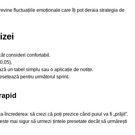
vine fluctuațiile emoționale care îți pot deraia strategia de
izei
ât consideri confortabil.
0.05).
ză un tabel simplu sau o aplicație de notițe.
setează pentru următorul sprint.
rapid
‑încrederea: să crezi că poți prezice când puiul va fi „prăjit”.
 este mai sigur să urmezi țintele presetate decât să urmărești