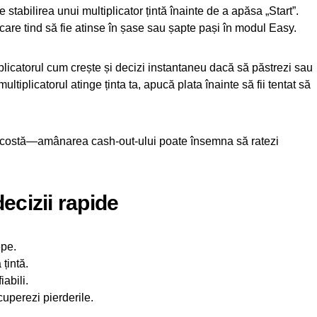
stabilirea unui multiplicator țintă înainte de a apăsa „Start”.
are tind să fie atinse în șase sau șapte pași în modul Easy.
plicatorul cum crește și decizi instantaneu dacă să păstrezi sau
ltiplicatorul atinge ținta ta, apucă plata înainte să fii tentat să
 te costă—amânarea cash‑out-ului poate însemna să ratezi
decizii rapide
epe.
țintă.
abili.
cuperezi pierderile.