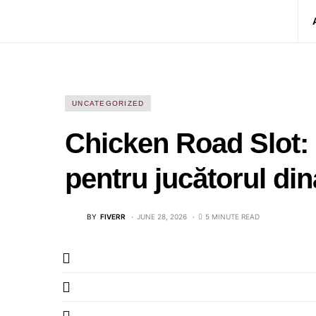
UNCATEGORIZED
Chicken Road Slot: 
pentru jucătorul di
BY
FIVERR
JUNE 28, 2026
5 MINUTE READ