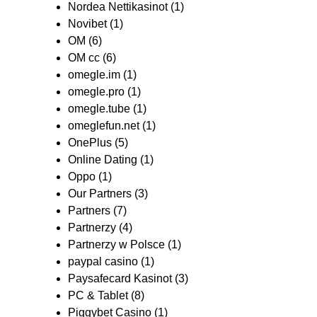
Nordea Nettikasinot
(1)
Novibet
(1)
OM
(6)
OM cc
(6)
omegle.im
(1)
omegle.pro
(1)
omegle.tube
(1)
omeglefun.net
(1)
OnePlus
(5)
Online Dating
(1)
Oppo
(1)
Our Partners
(3)
Partners
(7)
Partnerzy
(4)
Partnerzy w Polsce
(1)
paypal casino
(1)
Paysafecard Kasinot
(3)
PC & Tablet
(8)
Piggybet Casino
(1)