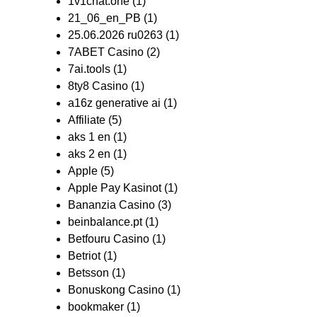
1v1chat.one
(1)
21_06_en_PB
(1)
25.06.2026 ru0263
(1)
7ABET Casino
(2)
7ai.tools
(1)
8ty8 Casino
(1)
a16z generative ai
(1)
Affiliate
(5)
aks 1 en
(1)
aks 2 en
(1)
Apple
(5)
Apple Pay Kasinot
(1)
Bananzia Casino
(3)
beinbalance.pt
(1)
Betfouru Casino
(1)
Betriot
(1)
Betsson
(1)
Bonuskong Casino
(1)
bookmaker
(1)