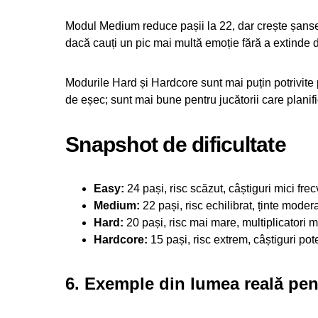
Modul Medium reduce pașii la 22, dar crește șanse
dacă cauți un pic mai multă emoție fără a extinde d
Modurile Hard și Hardcore sunt mai puțin potrivite
de eșec; sunt mai bune pentru jucătorii care planifi
Snapshot de dificultate
Easy:
24 pași, risc scăzut, câștiguri mici fre
Medium:
22 pași, risc echilibrat, ținte moder
Hard:
20 pași, risc mai mare, multiplicatori m
Hardcore:
15 pași, risc extrem, câștiguri po
6. Exemple din lumea reală pen