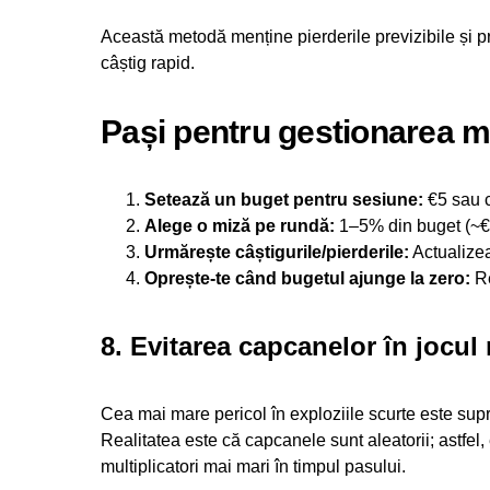
Această metodă menține pierderile previzibile și pre
câștig rapid.
Pași pentru gestionarea m
Setează un buget pentru sesiune:
€5 sau c
Alege o miză pe rundă:
1–5% din buget (~€
Urmărește câștigurile/pierderile:
Actualizea
Oprește-te când bugetul ajunge la zero:
Re
8. Evitarea capcanelor în jocul 
Cea mai mare pericol în exploziile scurte este supra
Realitatea este că capcanele sunt aleatorii; astfel,
multiplicatori mai mari în timpul pasului.