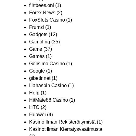
flirtbees.onl
(1)
Forex News
(2)
FoxSlots Casino
(1)
Frumzi
(1)
Gadgets
(12)
Gambling
(35)
Game
(37)
Games
(1)
Golisimo Casino
(1)
Google
(1)
gtbetfr net
(1)
Hahaspin Casino
(1)
Help
(1)
HitMate88 Casino
(1)
HTC
(2)
Huawei
(4)
Kasino Ilman Rekisteröitymistä
(1)
Kasinot Ilman Kierrätysvaatimusta