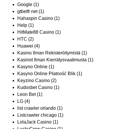
Google
(1)
gtbetfr net
(1)
Hahaspin Casino
(1)
Help
(1)
HitMate88 Casino
(1)
HTC
(2)
Huawei
(4)
Kasino Ilman Rekisteröitymistä
(1)
Kasinot Ilman Kierrätysvaatimusta
(1)
Kasyno Online
(1)
Kasyno Online Płatność Blik
(1)
Keyzino Casino
(2)
Kudosbet Casino
(1)
Leon Bet
(1)
LG
(4)
list crawler orlando
(1)
Listcrawler chicago
(1)
LolaJack Casino
(1)
LuckyCrew Casino
(1)