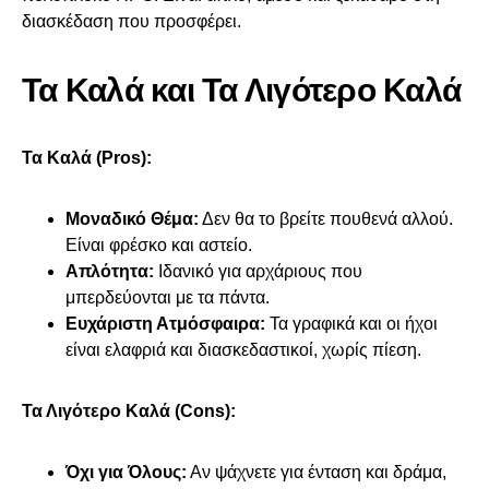
διασκέδαση που προσφέρει.
Τα Καλά και Τα Λιγότερο Καλά
Τα Καλά (Pros):
Μοναδικό Θέμα:
Δεν θα το βρείτε πουθενά αλλού.
Είναι φρέσκο και αστείο.
Απλότητα:
Ιδανικό για αρχάριους που
μπερδεύονται με τα πάντα.
Ευχάριστη Ατμόσφαιρα:
Τα γραφικά και οι ήχοι
είναι ελαφριά και διασκεδαστικοί, χωρίς πίεση.
Τα Λιγότερο Καλά (Cons):
Όχι για Όλους:
Αν ψάχνετε για ένταση και δράμα,