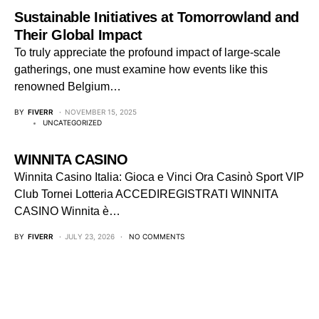
Sustainable Initiatives at Tomorrowland and
Their Global Impact
To truly appreciate the profound impact of large-scale
gatherings, one must examine how events like this
renowned Belgium…
BY
FIVERR
NOVEMBER 15, 2025
UNCATEGORIZED
WINNITA CASINO
Winnita Casino Italia: Gioca e Vinci Ora Casinò Sport VIP
Club Tornei Lotteria ACCEDIREGISTRATI WINNITA
CASINO Winnita è…
BY
FIVERR
JULY 23, 2026
NO COMMENTS