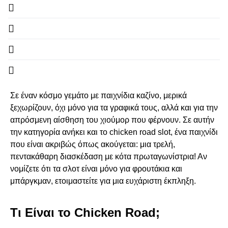
Σε έναν κόσμο γεμάτο με παιχνίδια καζίνο, μερικά
ξεχωρίζουν, όχι μόνο για τα γραφικά τους, αλλά και για την
απρόσμενη αίσθηση του χιούμορ που φέρνουν. Σε αυτήν
την κατηγορία ανήκει και το chicken road slot, ένα παιχνίδι
που είναι ακριβώς όπως ακούγεται: μια τρελή,
πεντακάθαρη διασκέδαση με κότα πρωταγωνίστρια! Αν
νομίζετε ότι τα σλοτ είναι μόνο για φρουτάκια και
μπάργκμαν, ετοιμαστείτε για μια ευχάριστη έκπληξη.
Τι Είναι το Chicken Road;