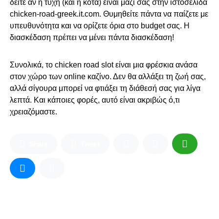
δείτε αν η τύχη (και η κότα) είναι μαζί σας στην ιστοσελίδα
chicken-road-greek.it.com. Θυμηθείτε πάντα να παίζετε με
υπευθυνότητα και να ορίζετε όρια στο budget σας. Η
διασκέδαση πρέπει να μένει πάντα διασκέδαση!
Συνολικά, το chicken road slot είναι μια φρέσκια ανάσα
στον χώρο των online καζίνο. Δεν θα αλλάξει τη ζωή σας,
αλλά σίγουρα μπορεί να φτιάξει τη διάθεσή σας για λίγα
λεπτά. Και κάποιες φορές, αυτό είναι ακριβώς ό,τι
χρειαζόμαστε.
Share
Tweet