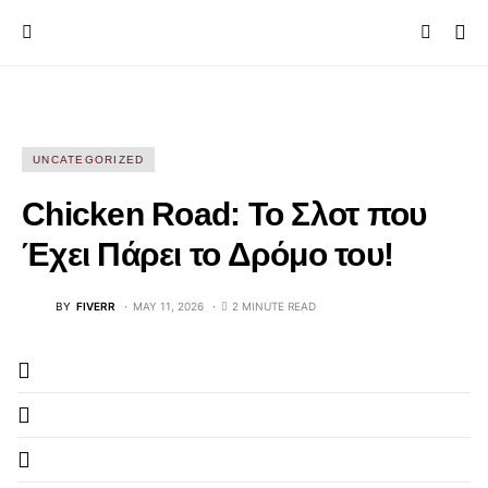
UNCATEGORIZED
Chicken Road: Το Σλοτ που
Έχει Πάρει το Δρόμο του!
BY
FIVERR
MAY 11, 2026
2 MINUTE READ