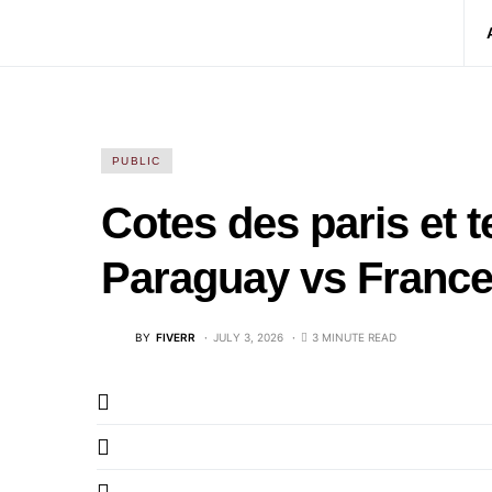
PUBLIC
Cotes des paris et t
Paraguay vs France
BY
FIVERR
JULY 3, 2026
3 MINUTE READ