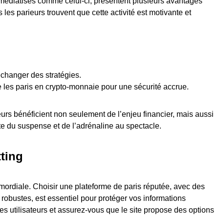
 médiatisés comme celui-ci, présentent plusieurs avantages
s les parieurs trouvent que cette activité est motivante et
changer des stratégies.
les paris en crypto-monnaie pour une sécurité accrue.
teurs bénéficient non seulement de l’enjeu financier, mais aussi
te du suspense et de l’adrénaline au spectacle.
tting
primordiale. Choisir une plateforme de paris réputée, avec des
 robustes, est essentiel pour protéger vos informations
res utilisateurs et assurez-vous que le site propose des options