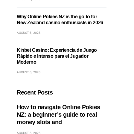
Why Online Pokies NZ is the go-to for
New Zealand casino enthusiasts in 2026
AUGUST 6, 2026
Kinbet Casino: Experiencia de Juego
Rápido e Intenso para el Jugador
Moderno
AUGUST 6, 2026
Recent Posts
How to navigate Online Pokies
NZ: a beginner’s guide to real
money slots and
AUGUST 6, 2026