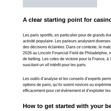
A clear starting point for casin
Les paris sportifs, en particulier pour de grand
activité populaire. Les parieurs analysent diverse
des décisions éclairées. Dans ce contexte, le match
2026 au Lincoln Financial Field de Philadelphie, 
de betting. Les cotes de victoire pour la France, à
suscitant un vif intérêt pour les paris.
Les outils d’analyse et les conseils d’experts perm
options de paris, qu’ils soient novices ou expéri
efficacement pour cet événement et d’exploiter les
How to get started with your be