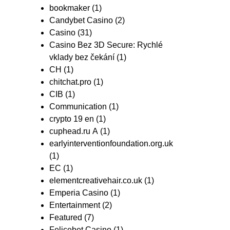
bookmaker
(1)
Candybet Casino
(2)
Casino
(31)
Casino Bez 3D Secure: Rychlé
vklady bez čekání
(1)
CH
(1)
chitchat.pro
(1)
CIB
(1)
Communication
(1)
crypto 19 en
(1)
cuphead.ru A
(1)
earlyinterventionfoundation.org.uk
(1)
EC
(1)
elementcreativehair.co.uk
(1)
Emperia Casino
(1)
Entertainment
(2)
Featured
(7)
Felicebet Casino
(1)