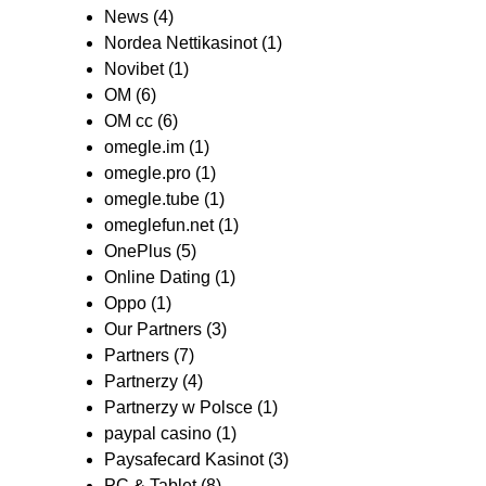
News
(4)
Nordea Nettikasinot
(1)
Novibet
(1)
OM
(6)
OM cc
(6)
omegle.im
(1)
omegle.pro
(1)
omegle.tube
(1)
omeglefun.net
(1)
OnePlus
(5)
Online Dating
(1)
Oppo
(1)
Our Partners
(3)
Partners
(7)
Partnerzy
(4)
Partnerzy w Polsce
(1)
paypal casino
(1)
Paysafecard Kasinot
(3)
PC & Tablet
(8)