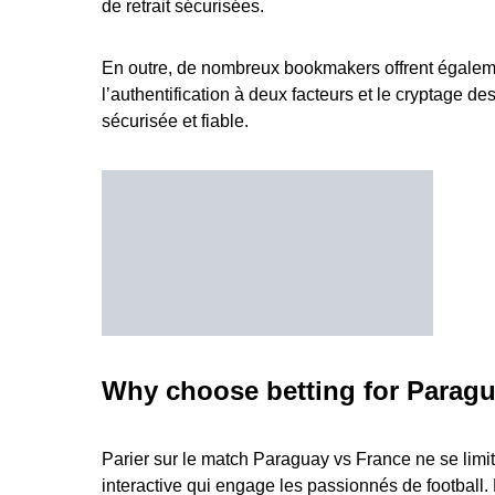
de retrait sécurisées.
En outre, de nombreux bookmakers offrent égalem
l’authentification à deux facteurs et le cryptage d
sécurisée et fiable.
Why choose betting for Paragu
Parier sur le match Paraguay vs France ne se limi
interactive qui engage les passionnés de football. E