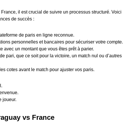
rance, il est crucial de suivre un processus structuré. Voici
ances de succès :
ateforme de paris en ligne reconnue.
ions personnelles et bancaires pour sécuriser votre compte.
 avec un montant que vous êtes prêt à parier.
e pari, que ce soit pour la victoire, un match nul ou d’autres
des cotes avant le match pour ajuster vos paris.
l.
bienvenue.
 joueur.
araguay vs France