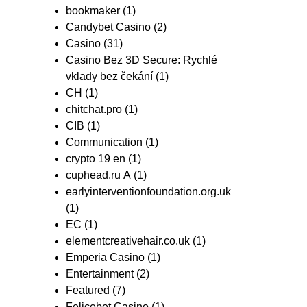
bookmaker
(1)
Candybet Casino
(2)
Casino
(31)
Casino Bez 3D Secure: Rychlé
vklady bez čekání
(1)
CH
(1)
chitchat.pro
(1)
CIB
(1)
Communication
(1)
crypto 19 en
(1)
cuphead.ru A
(1)
earlyinterventionfoundation.org.uk
(1)
EC
(1)
elementcreativehair.co.uk
(1)
Emperia Casino
(1)
Entertainment
(2)
Featured
(7)
Felicebet Casino
(1)