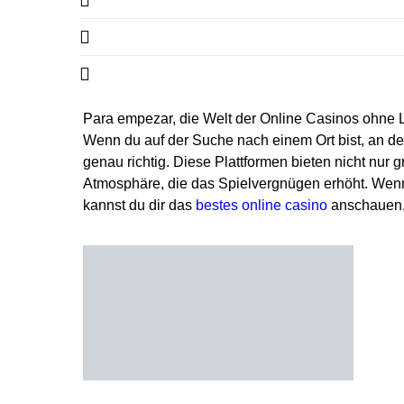
Para empezar, die Welt der Online Casinos ohne Lim
Wenn du auf der Suche nach einem Ort bist, an de
genau richtig. Diese Plattformen bieten nicht nu
Atmosphäre, die das Spielvergnügen erhöht. Wenn
kannst du dir das
bestes online casino
anschauen, 