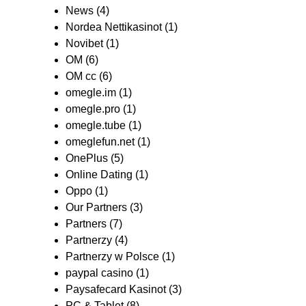
News
(4)
Nordea Nettikasinot
(1)
Novibet
(1)
OM
(6)
OM cc
(6)
omegle.im
(1)
omegle.pro
(1)
omegle.tube
(1)
omeglefun.net
(1)
OnePlus
(5)
Online Dating
(1)
Oppo
(1)
Our Partners
(3)
Partners
(7)
Partnerzy
(4)
Partnerzy w Polsce
(1)
paypal casino
(1)
Paysafecard Kasinot
(3)
PC & Tablet
(8)