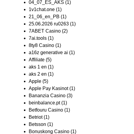
04_07_ES_AKS
(1)
1v1chat.one
(1)
21_06_en_PB
(1)
25.06.2026 ru0263
(1)
7ABET Casino
(2)
7ai.tools
(1)
8ty8 Casino
(1)
a16z generative ai
(1)
Affiliate
(5)
aks 1 en
(1)
aks 2 en
(1)
Apple
(5)
Apple Pay Kasinot
(1)
Bananzia Casino
(3)
beinbalance.pt
(1)
Betfouru Casino
(1)
Betriot
(1)
Betsson
(1)
Bonuskong Casino
(1)