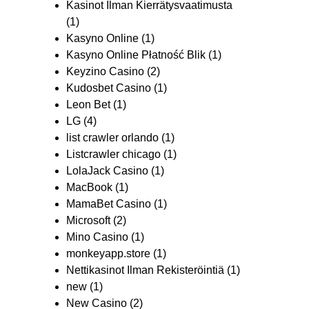
Kasinot Ilman Kierrätysvaatimusta
(1)
Kasyno Online
(1)
Kasyno Online Płatność Blik
(1)
Keyzino Casino
(2)
Kudosbet Casino
(1)
Leon Bet
(1)
LG
(4)
list crawler orlando
(1)
Listcrawler chicago
(1)
LolaJack Casino
(1)
MacBook
(1)
MamaBet Casino
(1)
Microsoft
(2)
Mino Casino
(1)
monkeyapp.store
(1)
Nettikasinot Ilman Rekisteröintiä
(1)
new
(1)
New Casino
(2)