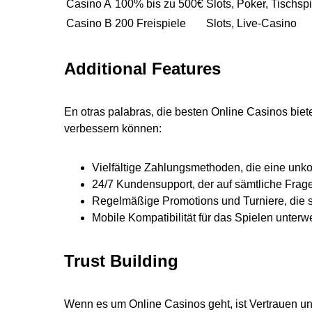
Casino A
100% bis zu 500€
Slots, Poker, Tischsp
Casino B
200 Freispiele
Slots, Live-Casino
Additional Features
En otras palabras, die besten Online Casinos biet
verbessern können:
Vielfältige Zahlungsmethoden, die eine unk
24/7 Kundensupport, der auf sämtliche Frage
Regelmäßige Promotions und Turniere, die
Mobile Kompatibilität für das Spielen unterw
Trust Building
Wenn es um Online Casinos geht, ist Vertrauen une