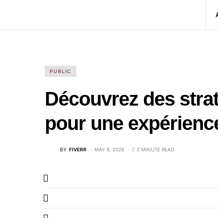
PUBLIC
Découvrez des stra
pour une expérience
BY
FIVERR
MAY 8, 2026
2 MINUTE READ