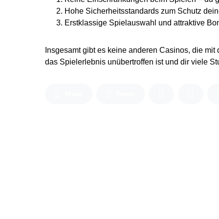
Hohe Sicherheitsstandards zum Schutz dein
Erstklassige Spielauswahl und attraktive Bo
Insgesamt gibt es keine anderen Casinos, die mit d
das Spielerlebnis unübertroffen ist und dir viele S
Share
Tweet