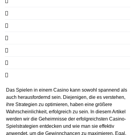
Das Spielen in einem Casino kann sowohl spannend als
auch herausfordernd sein. Diejenigen, die es verstehen,
ihre Strategien zu optimieren, haben eine größere
Wahrscheinlichkeit, erfolgreich zu sein. In diesem Artikel
werden wir die Geheimnisse der erfolgreichsten Casino-
Spielstrategien entdecken und wie man sie effektiv
anwendet, um die Gewinnchancen zu maximieren. Egal,