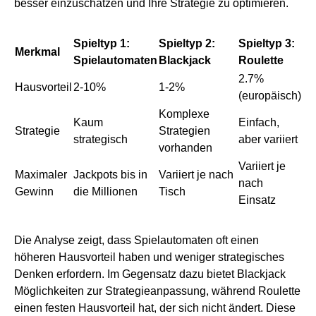
besser einzuschätzen und Ihre Strategie zu optimieren.
Spieltyp 1:
Spieltyp 2:
Spieltyp 3:
Merkmal
Spielautomaten
Blackjack
Roulette
2.7%
Hausvorteil
2-10%
1-2%
(europäisch)
Komplexe
Kaum
Einfach,
Strategie
Strategien
strategisch
aber variiert
vorhanden
Variiert je
Maximaler
Jackpots bis in
Variiert je nach
nach
Gewinn
die Millionen
Tisch
Einsatz
Die Analyse zeigt, dass Spielautomaten oft einen
höheren Hausvorteil haben und weniger strategisches
Denken erfordern. Im Gegensatz dazu bietet Blackjack
Möglichkeiten zur Strategieanpassung, während Roulette
einen festen Hausvorteil hat, der sich nicht ändert. Diese