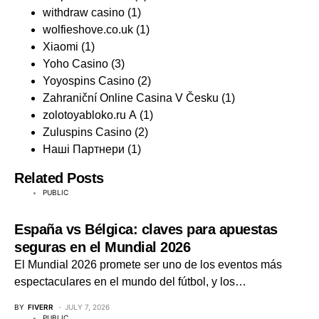
withdraw casino
(1)
wolfieshove.co.uk
(1)
Xiaomi
(1)
Yoho Casino
(3)
Yoyospins Casino
(2)
Zahraniční Online Casina V Česku
(1)
zolotoyabloko.ru A
(1)
Zuluspins Casino
(2)
Наші Партнери
(1)
Related Posts
PUBLIC
España vs Bélgica: claves para apuestas
seguras en el Mundial 2026
El Mundial 2026 promete ser uno de los eventos más
espectaculares en el mundo del fútbol, y los…
BY
FIVERR
JULY 7, 2026
PUBLIC