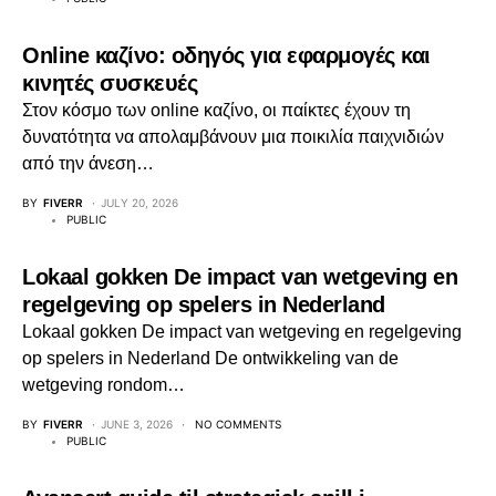
Online καζίνο: οδηγός για εφαρμογές και
κινητές συσκευές
Στον κόσμο των online καζίνο, οι παίκτες έχουν τη
δυνατότητα να απολαμβάνουν μια ποικιλία παιχνιδιών
από την άνεση…
BY
FIVERR
JULY 20, 2026
PUBLIC
Lokaal gokken De impact van wetgeving en
regelgeving op spelers in Nederland
Lokaal gokken De impact van wetgeving en regelgeving
op spelers in Nederland De ontwikkeling van de
wetgeving rondom…
BY
FIVERR
JUNE 3, 2026
NO COMMENTS
PUBLIC