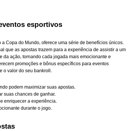
eventos esportivos
o a Copa do Mundo, oferece uma série de benefícios únicos.
l que as apostas trazem para a experiência de assistir a um
arte da ação, tornando cada jogada mais emocionante e
oferecem promoções e bônus específicos para eventos
 o valor do seu bankroll.
ndo podem maximizar suas apostas.
r suas chances de ganhar.
e enriquecer a experiência.
cionante durante o jogo.
ostas