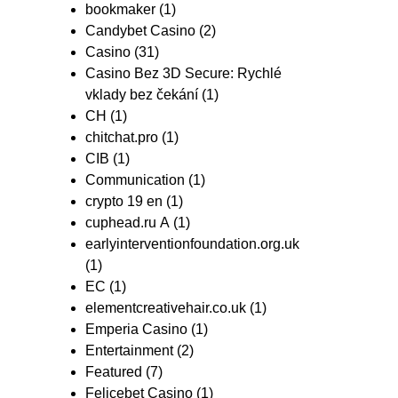
bookmaker
(1)
Candybet Casino
(2)
Casino
(31)
Casino Bez 3D Secure: Rychlé
vklady bez čekání
(1)
CH
(1)
chitchat.pro
(1)
CIB
(1)
Communication
(1)
crypto 19 en
(1)
cuphead.ru A
(1)
earlyinterventionfoundation.org.uk
(1)
EC
(1)
elementcreativehair.co.uk
(1)
Emperia Casino
(1)
Entertainment
(2)
Featured
(7)
Felicebet Casino
(1)