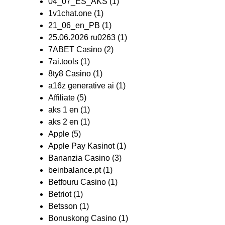
04_07_ES_AKS
(1)
1v1chat.one
(1)
21_06_en_PB
(1)
25.06.2026 ru0263
(1)
7ABET Casino
(2)
7ai.tools
(1)
8ty8 Casino
(1)
a16z generative ai
(1)
Affiliate
(5)
aks 1 en
(1)
aks 2 en
(1)
Apple
(5)
Apple Pay Kasinot
(1)
Bananzia Casino
(3)
beinbalance.pt
(1)
Betfouru Casino
(1)
Betriot
(1)
Betsson
(1)
Bonuskong Casino
(1)