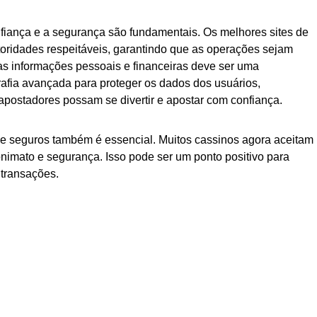
nfiança e a segurança são fundamentais. Os melhores sites de
oridades respeitáveis, garantindo que as operações sejam
das informações pessoais e financeiras deve ser uma
grafia avançada para proteger os dados dos usuários,
postadores possam se divertir e apostar com confiança.
e seguros também é essencial. Muitos cassinos agora aceitam
nimato e segurança. Isso pode ser um ponto positivo para
 transações.