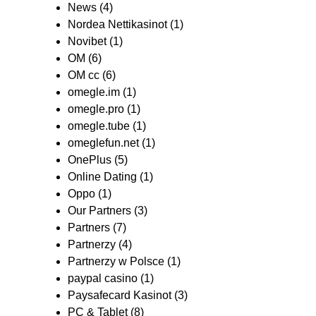
News
(4)
Nordea Nettikasinot
(1)
Novibet
(1)
OM
(6)
OM cc
(6)
omegle.im
(1)
omegle.pro
(1)
omegle.tube
(1)
omeglefun.net
(1)
OnePlus
(5)
Online Dating
(1)
Oppo
(1)
Our Partners
(3)
Partners
(7)
Partnerzy
(4)
Partnerzy w Polsce
(1)
paypal casino
(1)
Paysafecard Kasinot
(3)
PC & Tablet
(8)