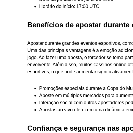
Horário do início: 17:00 UTC
Benefícios de apostar durante 
Apostar durante grandes eventos esportivos, com
Uma das principais vantagens é a emoção adiciona
jogo. Ao fazer uma aposta, o torcedor se torna p
envolvente. Além disso, muitos cassinos online 
esportivos, o que pode aumentar significativamente
Promoções especiais durante a Copa do Mu
Aposte em múltiplos mercados para aumenta
Interação social com outros apostadores pod
Apostas ao vivo oferecem uma dinâmica emo
Confiança e segurança nas ap