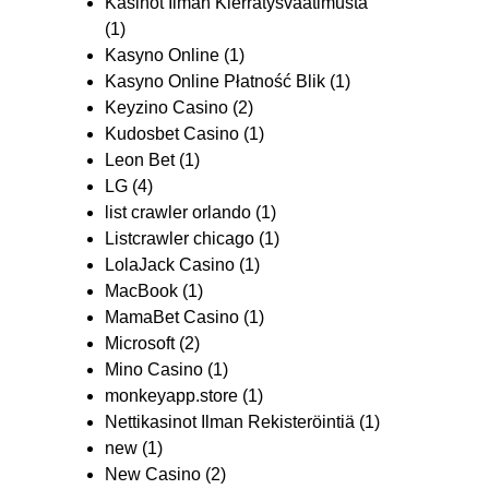
Kasinot Ilman Kierrätysvaatimusta
(1)
Kasyno Online
(1)
Kasyno Online Płatność Blik
(1)
Keyzino Casino
(2)
Kudosbet Casino
(1)
Leon Bet
(1)
LG
(4)
list crawler orlando
(1)
Listcrawler chicago
(1)
LolaJack Casino
(1)
MacBook
(1)
MamaBet Casino
(1)
Microsoft
(2)
Mino Casino
(1)
monkeyapp.store
(1)
Nettikasinot Ilman Rekisteröintiä
(1)
new
(1)
New Casino
(2)