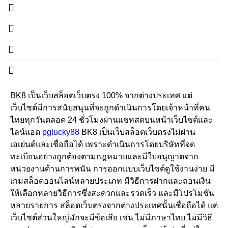
BK8 เป็นเว็บสล็อตเว็บตรง 100% จากต่างประเทศ แต่
เว็บไซต์มีการสนับสนุนที่จะถูกดำเนินการโดยเจ้าหน้าที่คน
ไทยทุกวันตลอด 24 ชั่วโมงผ่านแชทสดบนหน้าเว็บไซต์และ
ไลน์แอด
pglucky88
BK8 เป็นเว็บสล็อตเว็บตรงไม่ผ่าน
เอเย่นต์และเชื่อถือได้ เพราะดำเนินการโดยบริษัทที่จด
ทะเบียนอย่างถูกต้องตามกฎหมายและมีใบอนุญาตจาก
หน่วยงานด้านการพนัน การออกแบบเว็บไซต์ดูใช้งานง่าย มี
เกมสล็อตออนไลน์หลายประเภท มีวิธีการฝากและถอนเงิน
ให้เลือกหลายวิธีการซึ่งสะดวกและรวดเร็ว และมีโปรโมชัน
หลายรายการ สล็อตเว็บตรงจากต่างประเทศนั้นเชื่อถือได้ แต่
เว็บไซต์ส่วนใหญ่มักจะมีข้อเสีย เช่น ไม่มีภาษาไทย ไม่มีวิธี