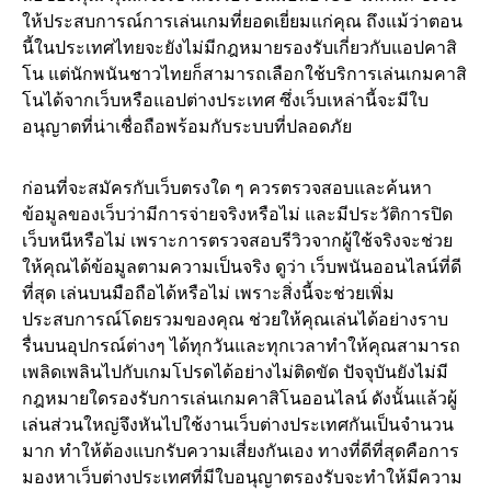
ให้ประสบการณ์การเล่นเกมที่ยอดเยี่ยมแก่คุณ ถึงแม้ว่าตอน
นี้ในประเทศไทยจะยังไม่มีกฎหมายรองรับเกี่ยวกับแอปคาสิ
โน แต่นักพนันชาวไทยก็สามารถเลือกใช้บริการเล่นเกมคาสิ
โนได้จากเว็บหรือแอปต่างประเทศ ซึ่งเว็บเหล่านี้จะมีใบ
อนุญาตที่น่าเชื่อถือพร้อมกับระบบที่ปลอดภัย
ก่อนที่จะสมัครกับเว็บตรงใด ๆ ควรตรวจสอบและค้นหา
ข้อมูลของเว็บว่ามีการจ่ายจริงหรือไม่ และมีประวัติการปิด
เว็บหนีหรือไม่ เพราะการตรวจสอบรีวิวจากผู้ใช้จริงจะช่วย
ให้คุณได้ข้อมูลตามความเป็นจริง ดูว่า เว็บพนันออนไลน์ที่ดี
ที่สุด เล่นบนมือถือได้หรือไม่ เพราะสิ่งนี้จะช่วยเพิ่ม
ประสบการณ์โดยรวมของคุณ ช่วยให้คุณเล่นได้อย่างราบ
รื่นบนอุปกรณ์ต่างๆ ได้ทุกวันและทุกเวลาทำให้คุณสามารถ
เพลิดเพลินไปกับเกมโปรดได้อย่างไม่ติดขัด ปัจจุบันยังไม่มี
กฎหมายใดรองรับการเล่นเกมคาสิโนออนไลน์ ดังนั้นแล้วผู้
เล่นส่วนใหญ่จึงหันไปใช้งานเว็บต่างประเทศกันเป็นจำนวน
มาก ทำให้ต้องแบกรับความเสี่ยงกันเอง ทางที่ดีที่สุดคือการ
มองหาเว็บต่างประเทศที่มีใบอนุญาตรองรับจะทำให้มีความ