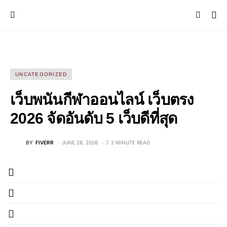
UNCATEGORIZED
เว็บพนันกีฬาออนไลน์ เว็บตรง
2026 จัดอันดับ 5 เว็บดีที่สุด
BY
FIVERR
JUNE 28, 2026
2 MINUTE READ