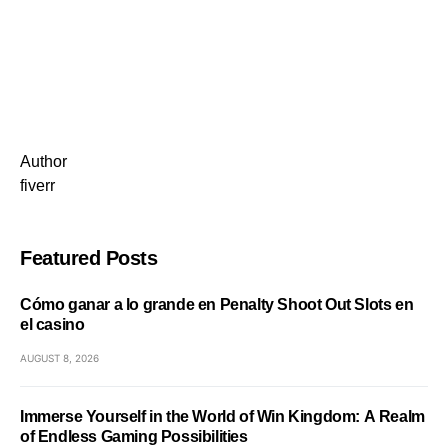
Author
fiverr
Featured Posts
Cómo ganar a lo grande en Penalty Shoot Out Slots en
el casino
AUGUST 8, 2026
Immerse Yourself in the World of Win Kingdom: A Realm
of Endless Gaming Possibilities