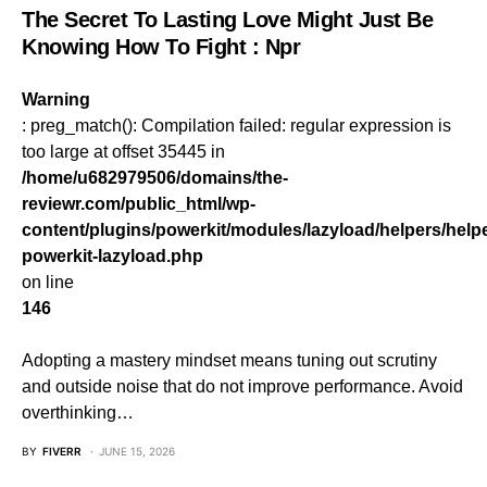
The Secret To Lasting Love Might Just Be
Knowing How To Fight : Npr
Warning
: preg_match(): Compilation failed: regular expression is
too large at offset 35445 in
/home/u682979506/domains/the-
reviewr.com/public_html/wp-
content/plugins/powerkit/modules/lazyload/helpers/helpe
powerkit-lazyload.php
on line
146
Adopting a mastery mindset means tuning out scrutiny
and outside noise that do not improve performance. Avoid
overthinking…
BY
FIVERR
JUNE 15, 2026