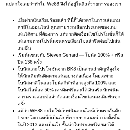
แปลกใจเลยว่าทำไม We88 จึงได้อยู่ในลิสต์รายการของเรา
เมื่อฝากเงินเรียบร้อยแล้ว ทีนี้ก็ได้เวลาในการเล่นเกม
คาสิโนออนไลน์ คุณสามารถเลือกประเภทของเกม
เล่นได้ตามที่ต้องการ แต่หากติดเงื่อนไขโปรโมชั่นก็ให้
เล่นเกมตามโปรนั้นจนครบเงื่อนไขแล้วจึงค่อยไปเล่น
เกมอื่น
เริ่มต้นชนะกับ Steven Gerrard — โบนัส 100% + ฟรีส
ปิน 138 ครั้ง
โบนัสและโปรโมชั่นจาก BK8 เป็นส่วนสำคัญที่จูงใจ
ให้นักเดิมพันติดตามเล่นอย่างต่อเนื่อง โดยเฉพาะ
โบนัสคาสิโนและโบนัสกีฬาที่อาจสูงถึง 100% และ
โบนัสไลฟ์สด 50% เครดิตฟรีและได้เงินจริง นักพนัน
ควรตรวจสอบข้อจำกัดและเงื่อนไขก่อนลงเดิมพันทุก
ครั้ง
แม้ว่า WE88 จะไม่ใช่เว็บพนันออนไลน์เว็บตรงอันดับ
1 ของโลก แต่นี่ก็เป็นเว็บที่เราอยากแนะนำ ก่อตั้งขึ้น
ในปี 2013 และเป็นเว็บชั้นนำในประเทศไทยมาได้