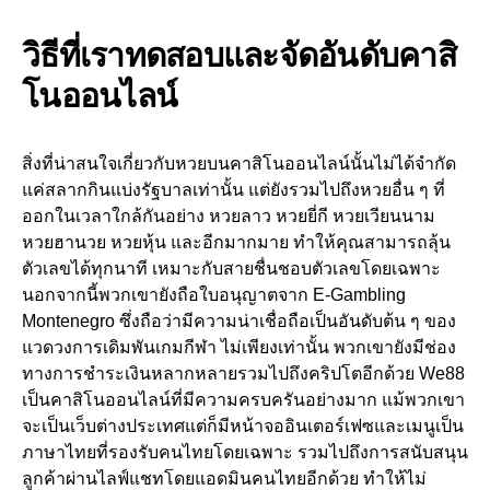
วิธีที่เราทดสอบและจัดอันดับคาสิ
โนออนไลน์
สิ่งที่น่าสนใจเกี่ยวกับหวยบนคาสิโนออนไลน์นั้นไม่ได้จำกัด
แค่สลากกินแบ่งรัฐบาลเท่านั้น แต่ยังรวมไปถึงหวยอื่น ๆ ที่
ออกในเวลาใกล้กันอย่าง หวยลาว หวยยี่กี หวยเวียนนาม
หวยฮานวย หวยหุ้น และอีกมากมาย ทำให้คุณสามารถลุ้น
ตัวเลขได้ทุกนาที เหมาะกับสายชื่นชอบตัวเลขโดยเฉพาะ
นอกจากนี้พวกเขายังถือใบอนุญาตจาก E-Gambling
Montenegro ซึ่งถือว่ามีความน่าเชื่อถือเป็นอันดับต้น ๆ ของ
แวดวงการเดิมพันเกมกีฬา ไม่เพียงเท่านั้น พวกเขายังมีช่อง
ทางการชำระเงินหลากหลายรวมไปถึงคริปโตอีกด้วย We88
เป็นคาสิโนออนไลน์ที่มีความครบครันอย่างมาก แม้พวกเขา
จะเป็นเว็บต่างประเทศแต่ก็มีหน้าจออินเตอร์เฟซและเมนูเป็น
ภาษาไทยที่รองรับคนไทยโดยเฉพาะ รวมไปถึงการสนับสนุน
ลูกค้าผ่านไลฟ์แชทโดยแอดมินคนไทยอีกด้วย ทำให้ไม่