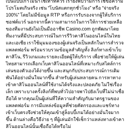
เป็นแบบเก่าไม่น่าใช้เท่าที่ควร เรายังพบว่ามีการใช้ข้อความ
โปรโมตเกินจริง เช่น “โบนัสแตกทุกชั่วโมง” หรือ “จ่ายจริง
100%” โดยไม่มีข้อมูล RTP หรือการรับรองจากผู้ให้บริการ
ซอฟต์แวร์ นอกจากนี้ความสามารถในการให้การช่วยเหลือ
ของทีมงานยังไม่เป็นมืออาชีพ Casino.com ถูกพัฒนาโดย
ทีมงานที่มีประสบการณ์ในการรีวิวคาสิโนออนไลน์ในไทย
และเอเชีย เราใช้มุมมองของผู้เล่นจริงเป็นหลักในการสำรวจ
แพลตฟอร์ม พร้อมรวบรวมข้อมูลสำคัญทั้ง ลิงก์ทางเข้าเว็บ
คาสิโน, รีวิวเกมและรายละเอียดผู้ให้บริการ เพื่อช่วยให้ผู้เล่น
ไทยสามารถเลือกเว็บคาสิโนออนไลน์ที่เหมาะกับสไตล์การ
เล่นของตัวเองได้ง่ายขึ้น และสนุกกับประสบการณ์การเดิม
พันได้อย่างมั่นใจมากขึ้น สำหรับผู้เล่นหลายคน การหาทาง
เข้าคาสิโนออนไลน์ที่ใช้งานได้จริงและปลอดภัย ไม่ใช่เรื่อง
เล็ก เพราะบางครั้งลิงก์ที่พบทั่วไปอาจพาไปยังเว็บที่ไม่น่าเชื่อ
ถือได้ หากคุณเป็นผู้เล่นที่ให้ความสำคัญกับมาตรฐานของ
แพลตฟอร์ม การมีแหล่งข้อมูลที่ช่วยคัดกรองและแชร์ทาง
เข้าเว็บตรงจึงช่วยให้คุณเข้าสู่ล็อบบี้เกมได้อย่างมั่นใจมาก
ขึ้น ด้านล่างคือวิธีง่าย ๆ ที่ผู้เล่นมักใช้เช็กว่าแหล่งทางเข้าคา
สิโนออนไลน์นั้นเชื่อถือได้หรือไม่