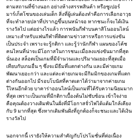
ตามสถานที่ข้างนอก อย่างห้างสรรพสินค้า หรือซูเปอร์
มาร์เก็ตโซนของเล่นเด็ก สิ่งที่ผู้เล่นต้องทำคือการเลือกอาวุธ
ที่จะทำลายปลาที่ปรากฎขึ้นบนหน้าจอ หากชนะก็จะได้เงิน
รางวัลไป แต่อย่างไรแล้ว การพนันกีฬาบนคาสิโนออนไลน์
เหมาะสำหรับแฟนกีฬาที่ติดตามข่าวสารหรือการแข่งขัน
เป็นประจำ เพราะจะรู้กติกา และรู้ว่านักกีฬา แผนของโค้ช
คนไหนที่น่าจะมีโอกาสในการชนะเมื่อลงแข่งขันมากที่สุด
นั่นเอง สล็อตเป็นเกมที่มีจำนวนและปริมาณเยอะที่สุดเมื่อ
เทียบกับเกมอื่น ๆ ซึ่งจะมีธีมที่แตกต่างกัน และมีค่ายเกม
พัฒนาเยอะกว่า และแต่ละค่ายเกมจะมีกิมมิกของเกมที่แตก
ต่างกันออกไป มีรอบโบนัสที่คาดเดาได้ว่ามาจากค่ายเกม
ใไหนอีกด้วย บาคาร่าออนไลน์เป็นเกมที่ได้รับความนิยมมาก
ที่สุด เพราะเป็นเกมที่มีกติกาเบื้องต้นไม่ซับซ้อน เข้าใจง่าย
คือคุณต้องวางเดิมพันในฝั่งที่มีโอกาสจั่วไพ่ได้แต้มใกล้เคียง
กับ 9 มากที่สุด ซึ่งหากเดิมพันฝั่งที่ถูกต้องก็จะชนะและได้เงิน
รางวัลไป
นอกจากนี้ เรายังให้ความสำคัญกับโปรโมชั่นที่ต่อเนื่อง