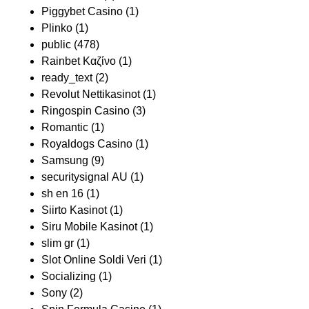
Piggybet Casino
(1)
Plinko
(1)
public
(478)
Rainbet Καζίνο
(1)
ready_text
(2)
Revolut Nettikasinot
(1)
Ringospin Casino
(3)
Romantic
(1)
Royaldogs Casino
(1)
Samsung
(9)
securitysignal AU
(1)
sh en 16
(1)
Siirto Kasinot
(1)
Siru Mobile Kasinot
(1)
slim gr
(1)
Slot Online Soldi Veri
(1)
Socializing
(1)
Sony
(2)