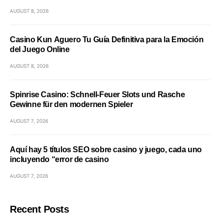
AUGUST 8, 2026
Casino Kun Aguero Tu Guía Definitiva para la Emoción
del Juego Online
AUGUST 8, 2026
Spinrise Casino: Schnell‑Feuer Slots und Rasche
Gewinne für den modernen Spieler
AUGUST 7, 2026
Aquí hay 5 títulos SEO sobre casino y juego, cada uno
incluyendo “error de casino
AUGUST 7, 2026
Recent Posts