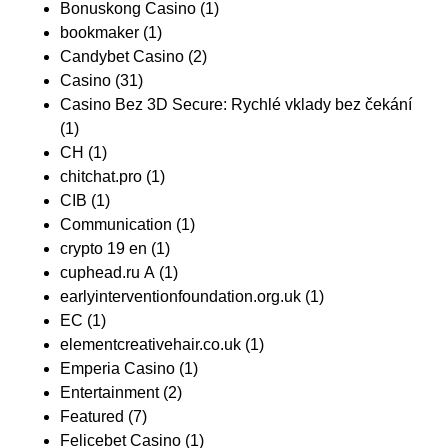
Bonuskong Casino
(1)
bookmaker
(1)
Candybet Casino
(2)
Casino
(31)
Casino Bez 3D Secure: Rychlé vklady bez čekání
(1)
CH
(1)
chitchat.pro
(1)
CIB
(1)
Communication
(1)
crypto 19 en
(1)
cuphead.ru A
(1)
earlyinterventionfoundation.org.uk
(1)
EC
(1)
elementcreativehair.co.uk
(1)
Emperia Casino
(1)
Entertainment
(2)
Featured
(7)
Felicebet Casino
(1)