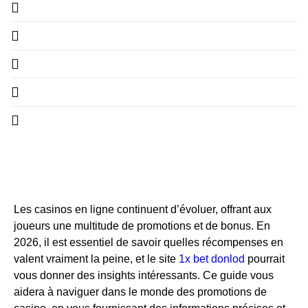
Les casinos en ligne continuent d’évoluer, offrant aux
joueurs une multitude de promotions et de bonus. En
2026, il est essentiel de savoir quelles récompenses en
valent vraiment la peine, et le site
1x bet donlod
pourrait
vous donner des insights intéressants. Ce guide vous
aidera à naviguer dans le monde des promotions de