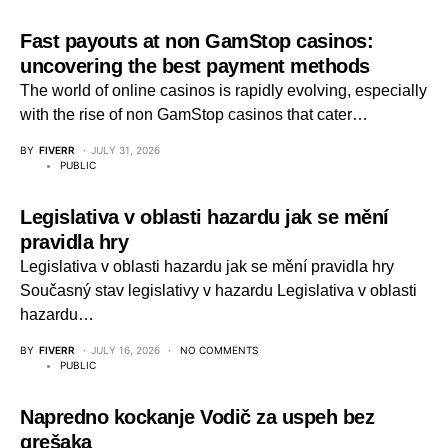
Fast payouts at non GamStop casinos:
uncovering the best payment methods
The world of online casinos is rapidly evolving, especially
with the rise of non GamStop casinos that cater…
BY
FIVERR
JULY 31, 2026
PUBLIC
Legislativa v oblasti hazardu jak se mění
pravidla hry
Legislativa v oblasti hazardu jak se mění pravidla hry
Současný stav legislativy v hazardu Legislativa v oblasti
hazardu…
BY
FIVERR
JULY 16, 2026
NO COMMENTS
PUBLIC
Napredno kockanje Vodič za uspeh bez
grešaka