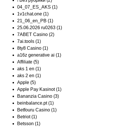
! Без рубрики
(2)
04_07_ES_AKS
(1)
1v1chat.one
(1)
21_06_en_PB
(1)
25.06.2026 ru0263
(1)
7ABET Casino
(2)
7ai.tools
(1)
8ty8 Casino
(1)
a16z generative ai
(1)
Affiliate
(5)
aks 1 en
(1)
aks 2 en
(1)
Apple
(5)
Apple Pay Kasinot
(1)
Bananzia Casino
(3)
beinbalance.pt
(1)
Betfouru Casino
(1)
Betriot
(1)
Betsson
(1)