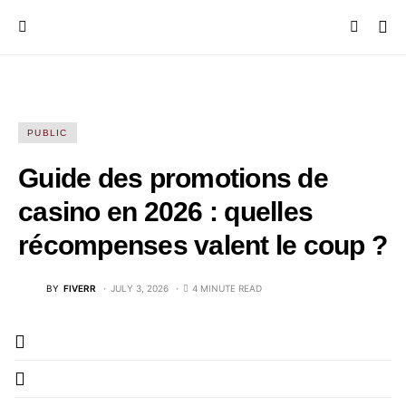
PUBLIC
Guide des promotions de
casino en 2026 : quelles
récompenses valent le coup ?
BY
FIVERR
JULY 3, 2026
4 MINUTE READ