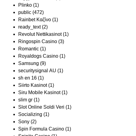
Plinko
(1)
public
(472)
Rainbet Καζίνο
(1)
ready_text
(2)
Revolut Nettikasinot
(1)
Ringospin Casino
(3)
Romantic
(1)
Royaldogs Casino
(1)
Samsung
(9)
securitysignal AU
(1)
sh en 16
(1)
Siirto Kasinot
(1)
Siru Mobile Kasinot
(1)
slim gr
(1)
Slot Online Soldi Veri
(1)
Socializing
(1)
Sony
(2)
Spin Formula Casino
(1)