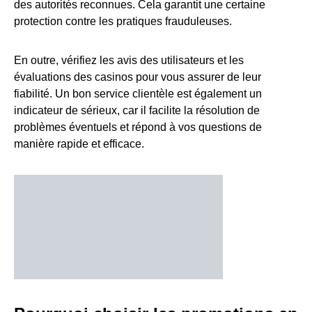
des autorités reconnues. Cela garantit une certaine
protection contre les pratiques frauduleuses.
En outre, vérifiez les avis des utilisateurs et les
évaluations des casinos pour vous assurer de leur
fiabilité. Un bon service clientèle est également un
indicateur de sérieux, car il facilite la résolution de
problèmes éventuels et répond à vos questions de
manière rapide et efficace.