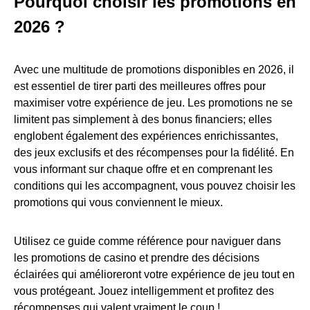
Pourquoi choisir les promotions en
2026 ?
Avec une multitude de promotions disponibles en 2026, il
est essentiel de tirer parti des meilleures offres pour
maximiser votre expérience de jeu. Les promotions ne se
limitent pas simplement à des bonus financiers; elles
englobent également des expériences enrichissantes,
des jeux exclusifs et des récompenses pour la fidélité. En
vous informant sur chaque offre et en comprenant les
conditions qui les accompagnent, vous pouvez choisir les
promotions qui vous conviennent le mieux.
Utilisez ce guide comme référence pour naviguer dans
les promotions de casino et prendre des décisions
éclairées qui amélioreront votre expérience de jeu tout en
vous protégeant. Jouez intelligemment et profitez des
récompenses qui valent vraiment le coup !