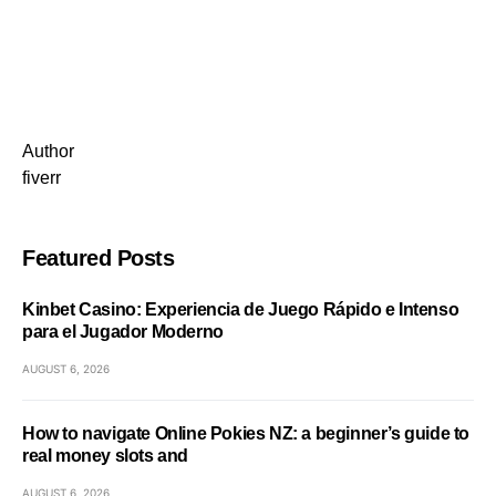
Author
fiverr
Featured Posts
Kinbet Casino: Experiencia de Juego Rápido e Intenso
para el Jugador Moderno
AUGUST 6, 2026
How to navigate Online Pokies NZ: a beginner’s guide to
real money slots and
AUGUST 6, 2026