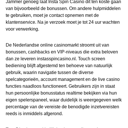
Jammer genoeg laat Insta Spin Casino dit ten koste gaan
van bijvoorbeeld de bonussen. Om andere hulpmiddelen
te gebruiken, moet je contact opnemen met de
klantenservice. Na je verzoek moet je tot 24 uur wachten
voor verwerking.
De Nederlandse online casinomarkt stroomt uit van
bonussen, cashbacks en VIP-niveaus die extra beloven
dan ze leveren instasspincasino.nl. Touch screen
bediening blijft afgestemd ten behoeve van natuurlijk
gebruik, waarin navigatie tussen de diverse
spelcategorieën, account management en de live casino
functies naadloos functioneert. Gebruikers zijn in staat
hun persoonlijke bonusstatus realtime bekijken via hun
eigen spelerspaneel, waar duidelijk is weergegeven welk
percentage van de vereiste de benodigde inzetvereisten
reeds is inmiddels afgerond.