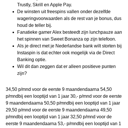
Trustly, Skrill en Apple Pay.
De winsten uit freespins vallen onder dezelfde
wageringvoorwaarden als de rest van je bonus, dus
houd de teller bij.
Fanatieke gamer Alex besteedt zijn lunchpauze aan
het spinnen van Sweet Bonanza op zijn telefoon.
Als je direct met je Nederlandse bank wilt storten bij
Instaspin is dat echter ook mogelijk via de Direct
Banking optie.
Wil dit dan zeggen dat er alleen positieve punten
zijn?
34,50 p/mnd voor de eerste 9 maandendaarna 54,50
p/mndbij een looptijd van 1 jaar 30,- p/mnd voor de eerste
9 maandendaarna 50,50 p/mndbij een looptijd van 1 jaar
29,50 p/mnd voor de eerste 9 maandendaarna 49,50
p/mndbij een looptijd van 1 jaar 32,50 p/mnd voor de
eerste 9 maandendaarna 53,- p/mndbij een looptijd van 1