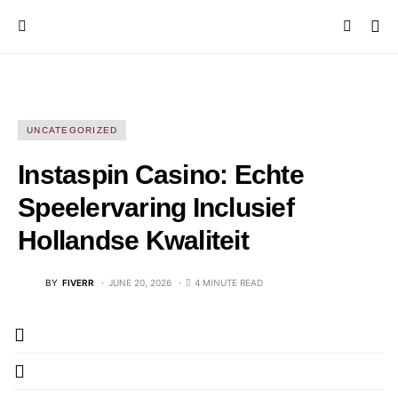
UNCATEGORIZED
Instaspin Casino: Echte
Speelervaring Inclusief
Hollandse Kwaliteit
BY
FIVERR
JUNE 20, 2026
4 MINUTE READ