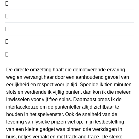
De directe omzetting haalt die demotiverende ervaring
weg en vervangt haar door een aanhoudend gevoel van
eerlijkheid en respect voor je tijd. Speelde ik tien minuten
slots en verdiende ik vijftig punten, dan kon ik die meteen
inwisselen voor vijf free spins. Daarnaast prees ik de
interfacekeuze om de puntenteller altijd zichtbaar te
houden in het spelvenster. Ook de snelheid van de
levering van fysieke prijzen viel op; mijn testbestelling
van een kleine gadget was binnen drie werkdagen in
huis, netjes verpakt en met track-and-trace. De sterke