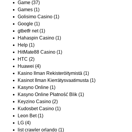
Game
(37)
Games
(1)
Golisimo Casino
(1)
Google
(1)
gtbetfr net
(1)
Hahaspin Casino
(1)
Help
(1)
HitMate88 Casino
(1)
HTC
(2)
Huawei
(4)
Kasino Ilman Rekisteröitymistä
(1)
Kasinot Ilman Kierrätysvaatimusta
(1)
Kasyno Online
(1)
Kasyno Online Płatność Blik
(1)
Keyzino Casino
(2)
Kudosbet Casino
(1)
Leon Bet
(1)
LG
(4)
list crawler orlando
(1)