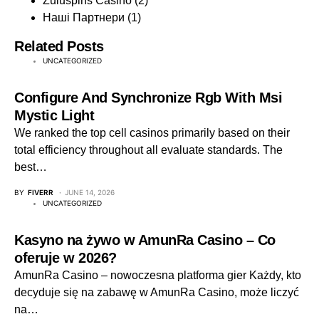
Zuluspins Casino
(2)
Наші Партнери
(1)
Related Posts
UNCATEGORIZED
Configure And Synchronize Rgb With Msi
Mystic Light
We ranked the top cell casinos primarily based on their
total efficiency throughout all evaluate standards. The
best…
BY
FIVERR
JUNE 14, 2026
UNCATEGORIZED
Kasyno na żywo w AmunRa Casino – Co
oferuje w 2026?
AmunRa Casino – nowoczesna platforma gier Każdy, kto
decyduje się na zabawę w AmunRa Casino, może liczyć
na…