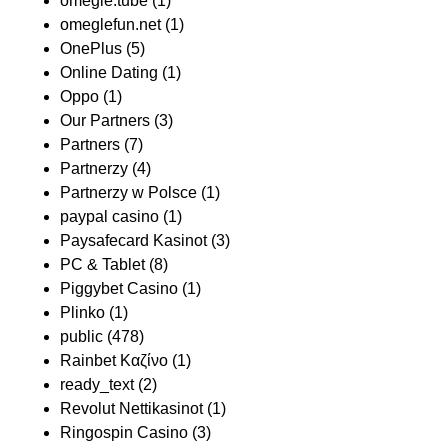
omegle.tube
(1)
omeglefun.net
(1)
OnePlus
(5)
Online Dating
(1)
Oppo
(1)
Our Partners
(3)
Partners
(7)
Partnerzy
(4)
Partnerzy w Polsce
(1)
paypal casino
(1)
Paysafecard Kasinot
(3)
PC & Tablet
(8)
Piggybet Casino
(1)
Plinko
(1)
public
(478)
Rainbet Καζίνο
(1)
ready_text
(2)
Revolut Nettikasinot
(1)
Ringospin Casino
(3)