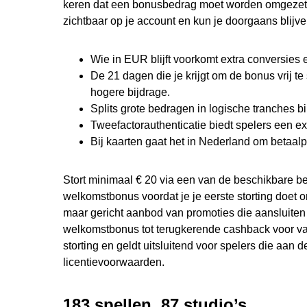
keren dat een bonusbedrag moet worden omgezet voo
zichtbaar op je account en kun je doorgaans blijve
Wie in EUR blijft voorkomt extra conversies 
De 21 dagen die je krijgt om de bonus vrij te
hogere bijdrage.
Splits grote bedragen in logische tranches b
Tweefactorauthenticatie biedt spelers een e
Bij kaarten gaat het in Nederland om betaal
Stort minimaal € 20 via een van de beschikbare b
welkomstbonus voordat je je eerste storting doet
maar gericht aanbod van promoties die aansluiten 
welkomstbonus tot terugkerende cashback voor vas
storting en geldt uitsluitend voor spelers die aan 
licentievoorwaarden.
183 spellen, 87 studio’s