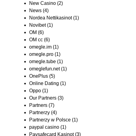
New Casino
(2)
News
(4)
Nordea Nettikasinot
(1)
Novibet
(1)
OM
(6)
OM cc
(6)
omegle.im
(1)
omegle.pro
(1)
omegle.tube
(1)
omeglefun.net
(1)
OnePlus
(5)
Online Dating
(1)
Oppo
(1)
Our Partners
(3)
Partners
(7)
Partnerzy
(4)
Partnerzy w Polsce
(1)
paypal casino
(1)
Paysafecard Kasinot
(3)