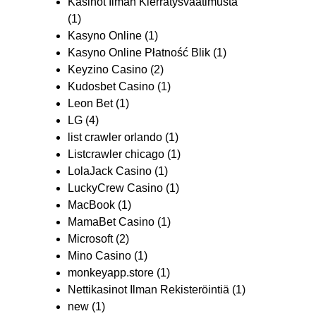
Kasinot Ilman Kierrätysvaatimusta
(1)
Kasyno Online
(1)
Kasyno Online Płatność Blik
(1)
Keyzino Casino
(2)
Kudosbet Casino
(1)
Leon Bet
(1)
LG
(4)
list crawler orlando
(1)
Listcrawler chicago
(1)
LolaJack Casino
(1)
LuckyCrew Casino
(1)
MacBook
(1)
MamaBet Casino
(1)
Microsoft
(2)
Mino Casino
(1)
monkeyapp.store
(1)
Nettikasinot Ilman Rekisteröintiä
(1)
new
(1)