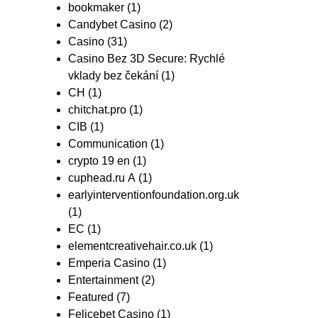
bookmaker
(1)
Candybet Casino
(2)
Casino
(31)
Casino Bez 3D Secure: Rychlé
vklady bez čekání
(1)
CH
(1)
chitchat.pro
(1)
CIB
(1)
Communication
(1)
crypto 19 en
(1)
cuphead.ru A
(1)
earlyinterventionfoundation.org.uk
(1)
EC
(1)
elementcreativehair.co.uk
(1)
Emperia Casino
(1)
Entertainment
(2)
Featured
(7)
Felicebet Casino
(1)