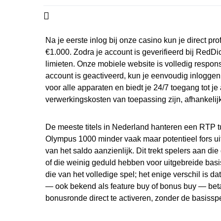
Na je eerste inlog bij onze casino kun je direct p
€1.000. Zodra je account is geverifieerd bij RedD
limieten. Onze mobiele website is volledig respons
account is geactiveerd, kun je eenvoudig inloggen
voor alle apparaten en biedt je 24/7 toegang tot 
verwerkingskosten van toepassing zijn, afhankeli
De meeste titels in Nederland hanteren een RTP t
Olympus 1000 minder vaak maar potentieel fors uit
van het saldo aanzienlijk. Dit trekt spelers aan di
of die weinig geduld hebben voor uitgebreide basi
die van het volledige spel; het enige verschil is d
— ook bekend als feature buy of bonus buy — betaa
bonusronde direct te activeren, zonder de basissp