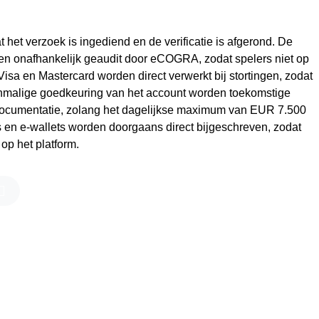
het verzoek is ingediend en de verificatie is afgerond. De
n onafhankelijk geaudit door eCOGRA, zodat spelers niet op
isa en Mastercard worden direct verwerkt bij stortingen, zodat
eenmalige goedkeuring van het account worden toekomstige
ocumentatie, zolang het dagelijkse maximum van EUR 7.500
ds en e-wallets worden doorgaans direct bijgeschreven, zodat
op het platform.