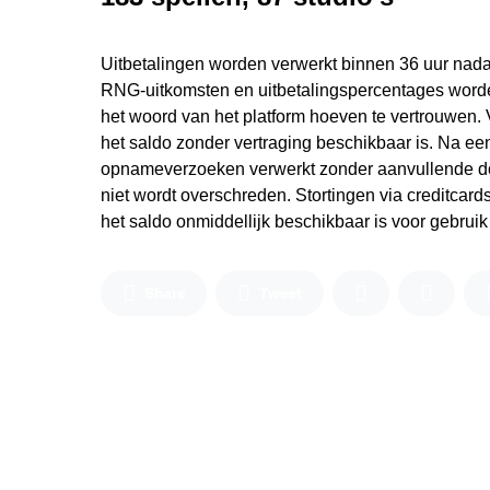
Uitbetalingen worden verwerkt binnen 36 uur nadat 
RNG-uitkomsten en uitbetalingspercentages worde
het woord van het platform hoeven te vertrouwen. V
het saldo zonder vertraging beschikbaar is. Na 
opnameverzoeken verwerkt zonder aanvullende d
niet wordt overschreden. Stortingen via creditcar
het saldo onmiddellijk beschikbaar is voor gebruik 
Share
Tweet