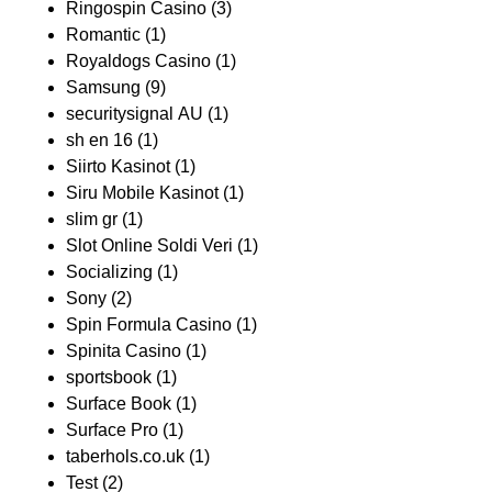
Ringospin Casino
(3)
Romantic
(1)
Royaldogs Casino
(1)
Samsung
(9)
securitysignal AU
(1)
sh en 16
(1)
Siirto Kasinot
(1)
Siru Mobile Kasinot
(1)
slim gr
(1)
Slot Online Soldi Veri
(1)
Socializing
(1)
Sony
(2)
Spin Formula Casino
(1)
Spinita Casino
(1)
sportsbook
(1)
Surface Book
(1)
Surface Pro
(1)
taberhols.co.uk
(1)
Test
(2)