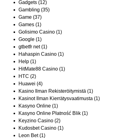
Gadgets
(12)
Gambling
(35)
Game
(37)
Games
(1)
Golisimo Casino
(1)
Google
(1)
gtbetfr net
(1)
Hahaspin Casino
(1)
Help
(1)
HitMate88 Casino
(1)
HTC
(2)
Huawei
(4)
Kasino Ilman Rekisteröitymistä
(1)
Kasinot Ilman Kierrätysvaatimusta
(1)
Kasyno Online
(1)
Kasyno Online Płatność Blik
(1)
Keyzino Casino
(2)
Kudosbet Casino
(1)
Leon Bet
(1)