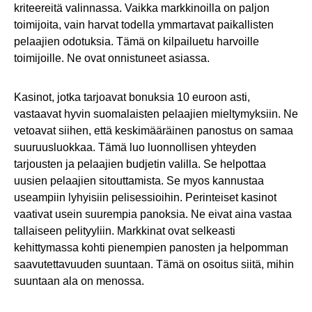
kriteereitä valinnassa. Vaikka markkinoilla on paljon
toimijoita, vain harvat todella ymmartavat paikallisten
pelaajien odotuksia. Tämä on kilpailuetu harvoille
toimijoille. Ne ovat onnistuneet asiassa.
Kasinot, jotka tarjoavat bonuksia 10 euroon asti,
vastaavat hyvin suomalaisten pelaajien mieltymyksiin. Ne
vetoavat siihen, että keskimääräinen panostus on samaa
suuruusluokkaa. Tämä luo luonnollisen yhteyden
tarjousten ja pelaajien budjetin valilla. Se helpottaa
uusien pelaajien sitouttamista. Se myos kannustaa
useampiin lyhyisiin pelisessioihin. Perinteiset kasinot
vaativat usein suurempia panoksia. Ne eivat aina vastaa
tallaiseen pelityyliin. Markkinat ovat selkeasti
kehittymassa kohti pienempien panosten ja helpomman
saavutettavuuden suuntaan. Tämä on osoitus siitä, mihin
suuntaan ala on menossa.