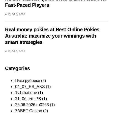
Fast‑Paced Players
AUGUST 6, 2026
Real money pokies at Best Online Pokies
Australia: maximize your winnings with
smart strategies
AUGUST 6, 2026
Categories
! Без рубрики
(2)
04_07_ES_AKS
(1)
1v1chat.one
(1)
21_06_en_PB
(1)
25.06.2026 ru0263
(1)
7ABET Casino
(2)