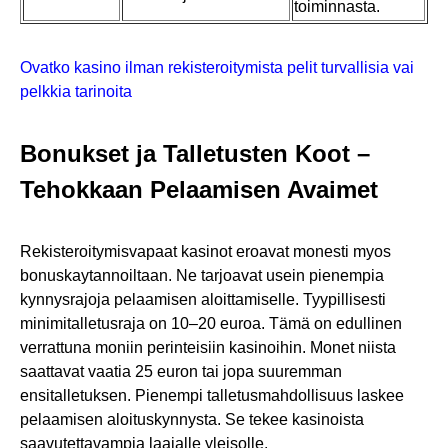
toiminnasta.
Ovatko kasino ilman rekisteroitymista pelit turvallisia vai
pelkkia tarinoita
Bonukset ja Talletusten Koot –
Tehokkaan Pelaamisen Avaimet
Rekisteroitymisvapaat kasinot eroavat monesti myos
bonuskaytannoiltaan. Ne tarjoavat usein pienempia
kynnysrajoja pelaamisen aloittamiselle. Tyypillisesti
minimitalletusraja on 10–20 euroa. Tämä on edullinen
verrattuna moniin perinteisiin kasinoihin. Monet niista
saattavat vaatia 25 euron tai jopa suuremman
ensitalletuksen. Pienempi talletusmahdollisuus laskee
pelaamisen aloituskynnysta. Se tekee kasinoista
saavutettavampia laajalle yleisolle.