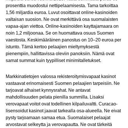
prosenttia muodostui nettipelaamisesta. Tama tarkoittaa
1,56 miljardia euroa. Luvut osoittavat online-kasinoiden
valtaisan suosion. Ne ovat merkittävä osa suomalaisten
vapaa-ajan viettoa. Online-kasinoiden kayttajamaara on
noin 1,2 miljoonaa. Se on huomattava osuus Suomen
vaestosta. Keskimääräinen panostus on 10–20 euroa per
istunto. Tämä kertoo pelaajien mieltymyksestä
pienempiin, hallittavissa oleviin panoksiin. Nämä ovat
samat summat kuin tyypilliset minimitalletukset.
Markkinatietojen valossa rekisteroitymisvapaat kasinot
vastaavat erinomaisesti Suomen pelaajien tarpeisiin. Ne
tarjoavat alhaiset kynnysrahat. Ne antavat
mahdollisuuden pelata pienilla summilla. Lisaksi
verovapaat voitot ovat todellinen kilpailuvaltti. Curacao-
lisensoidut kasinot jaavat tarkealla osa-alueella. Ne eivat
pysty tarjoamaan samaa etua. Suomalaiset pelaajat
arvostavat selkeytta ja verovapautta. Ne ovat tärkeitä