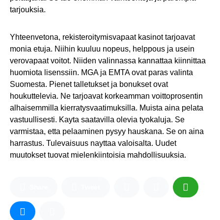
tarjouksia.
Yhteenvetona, rekisteroitymisvapaat kasinot tarjoavat
monia etuja. Niihin kuuluu nopeus, helppous ja usein
verovapaat voitot. Niiden valinnassa kannattaa kiinnittaa
huomiota lisenssiin. MGA ja EMTA ovat paras valinta
Suomesta. Pienet talletukset ja bonukset ovat
houkuttelevia. Ne tarjoavat korkeamman voittoprosentin
alhaisemmilla kierratysvaatimuksilla. Muista aina pelata
vastuullisesti. Kayta saatavilla olevia tyokaluja. Se
varmistaa, etta pelaaminen pysyy hauskana. Se on aina
harrastus. Tulevaisuus nayttaa valoisalta. Uudet
muutokset tuovat mielenkiintoisia mahdollisuuksia.
Share
Tweet