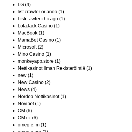
LG
(4)
list crawler orlando
(1)
Listcrawler chicago
(1)
LolaJack Casino
(1)
MacBook
(1)
MamaBet Casino
(1)
Microsoft
(2)
Mino Casino
(1)
monkeyapp.store
(1)
Nettikasinot Ilman Rekisteröintiä
(1)
new
(1)
New Casino
(2)
News
(4)
Nordea Nettikasinot
(1)
Novibet
(1)
OM
(6)
OM cc
(6)
omegle.im
(1)
omegle.pro
(1)