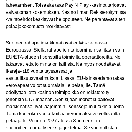
lahettamisen. Toisaalta taas Pay N Play -kasinot tarjoavat
vaivattoman kokemuksen. Kasino Ilman Rekisteroitymista
-vaihtoehdot keskittyvat helppouteen. Ne parantavat siten
pelaajakokemusta merkittavasti.
Suomen rahapelimarkkinat ovat erityisasemassa
Euroopassa. Siella rahapelien tarjoaminen sallitaan vain
EU/ETA-alueen lisenssilla toimivilta operaattoreilta. Ne
takaavat, etta toiminta on laillista. Ne myos noudattavat
ikaraja- (18 vuotta tayttaessa) ja
vastuullisuusvaatimuksia. Lisaksi EU-lainsaadanto takaa
verovapaat voitot suomalaisille pelaajille. Tämä
edellyttaa, etta kasinon toimipaikka on rekisteroity
johonkin ETA-maahan. Sen sijaan monet kilpailevat
markkinat sallivat laajemmin lisensseja muiltakin alueilta.
Tämä kuitenkin voi tarkoittaa veronmaksuvelvollisuutta
pelaajalle. Vuoden 2027 alussa Suomeen on
suunnitteilla oma lisenssijarjestelma. Se voi mullistaa