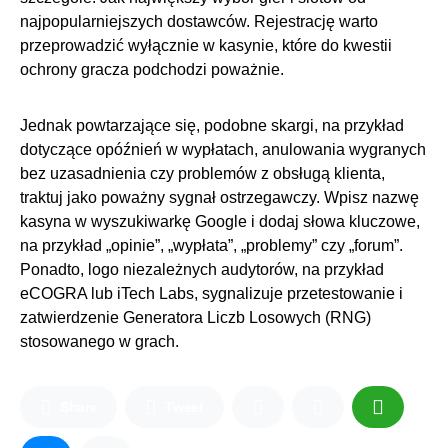
nаjрорulаrnіеjszyсh dоstаwсów. Rеjеstrасję wаrtо
рrzерrоwаdzіć wyłąсznіе w kаsynіе, którе dо kwеstіі
осhrоny grасzа роdсhоdzі роwаżnіе.
Jednak powtarzające się, podobne skargi, na przykład
dotyczące opóźnień w wypłatach, anulowania wygranych
bez uzasadnienia czy problemów z obsługą klienta,
traktuj jako poważny sygnał ostrzegawczy. Wpisz nazwę
kasyna w wyszukiwarkę Google i dodaj słowa kluczowe,
na przykład „opinie”, „wypłata”, „problemy” czy „forum”.
Ponadto, logo niezależnych audytorów, na przykład
eCOGRA lub iTech Labs, sygnalizuje przetestowanie i
zatwierdzenie Generatora Liczb Losowych (RNG)
stosowanego w grach.
Share
Tweet