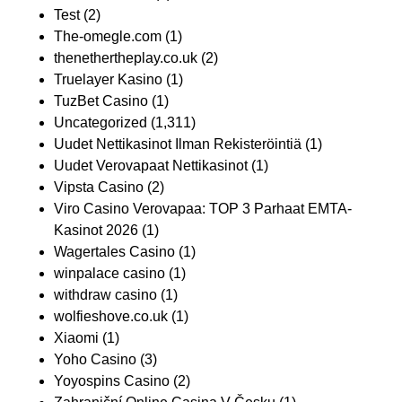
Test
(2)
The-omegle.com
(1)
thenethertheplay.co.uk
(2)
Truelayer Kasino
(1)
TuzBet Casino
(1)
Uncategorized
(1,311)
Uudet Nettikasinot Ilman Rekisteröintiä
(1)
Uudet Verovapaat Nettikasinot
(1)
Vipsta Casino
(2)
Viro Casino Verovapaa: TOP 3 Parhaat EMTA-
Kasinot 2026
(1)
Wagertales Casino
(1)
winpalace casino
(1)
withdraw casino
(1)
wolfieshove.co.uk
(1)
Xiaomi
(1)
Yoho Casino
(3)
Yoyospins Casino
(2)