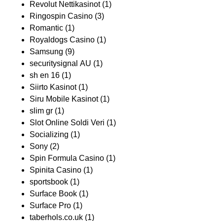
Revolut Nettikasinot
(1)
Ringospin Casino
(3)
Romantic
(1)
Royaldogs Casino
(1)
Samsung
(9)
securitysignal AU
(1)
sh en 16
(1)
Siirto Kasinot
(1)
Siru Mobile Kasinot
(1)
slim gr
(1)
Slot Online Soldi Veri
(1)
Socializing
(1)
Sony
(2)
Spin Formula Casino
(1)
Spinita Casino
(1)
sportsbook
(1)
Surface Book
(1)
Surface Pro
(1)
taberhols.co.uk
(1)