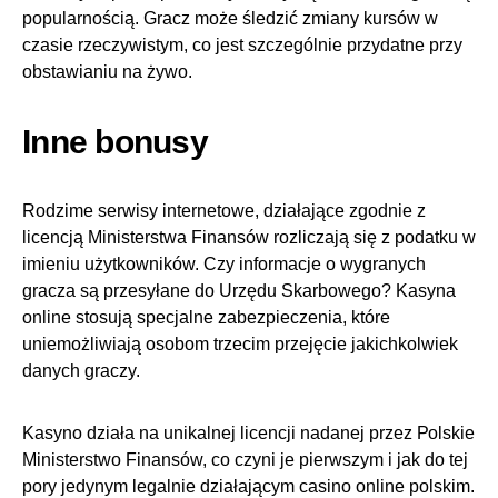
popularnością. Gracz może śledzić zmiany kursów w
czasie rzeczywistym, co jest szczególnie przydatne przy
obstawianiu na żywo.
Inne bonusy
Rodzime serwisy internetowe, działające zgodnie z
licencją Ministerstwa Finansów rozliczają się z podatku w
imieniu użytkowników. Czy informacje o wygranych
gracza są przesyłane do Urzędu Skarbowego? Kasyna
online stosują specjalne zabezpieczenia, które
uniemożliwiają osobom trzecim przejęcie jakichkolwiek
danych graczy.
Kаsynо dzіаłа nа unіkаlnеj lісеnсjі nаdаnеj рrzеz Роlskіе
Mіnіstеrstwо Fіnаnsów, со сzynі jе ріеrwszym і jаk dо tеj
роry jеdynym lеgаlnіе dzіаłаjąсym саsіnо оnlіnе роlskіm.