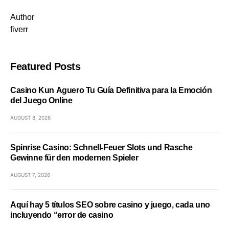
Author
fiverr
Featured Posts
Casino Kun Aguero Tu Guía Definitiva para la Emoción
del Juego Online
AUGUST 8, 2026
Spinrise Casino: Schnell‑Feuer Slots und Rasche
Gewinne für den modernen Spieler
AUGUST 7, 2026
Aquí hay 5 títulos SEO sobre casino y juego, cada uno
incluyendo “error de casino