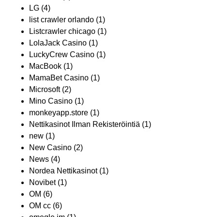
LG
(4)
list crawler orlando
(1)
Listcrawler chicago
(1)
LolaJack Casino
(1)
LuckyCrew Casino
(1)
MacBook
(1)
MamaBet Casino
(1)
Microsoft
(2)
Mino Casino
(1)
monkeyapp.store
(1)
Nettikasinot Ilman Rekisteröintiä
(1)
new
(1)
New Casino
(2)
News
(4)
Nordea Nettikasinot
(1)
Novibet
(1)
OM
(6)
OM cc
(6)