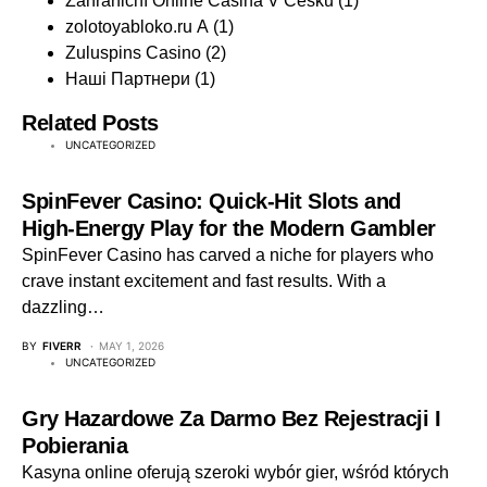
Zahraniční Online Casina V Česku
(1)
zolotoyabloko.ru A
(1)
Zuluspins Casino
(2)
Наші Партнери
(1)
Related Posts
UNCATEGORIZED
SpinFever Casino: Quick‑Hit Slots and
High‑Energy Play for the Modern Gambler
SpinFever Casino has carved a niche for players who
crave instant excitement and fast results. With a
dazzling…
BY
FIVERR
MAY 1, 2026
UNCATEGORIZED
Gry Hazardowe Za Darmo Bez Rejestracji I
Pobierania
Kasyna online oferują szeroki wybór gier, wśród których