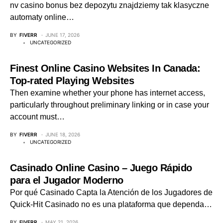
nv casino bonus bez depozytu znajdziemy tak klasyczne
automaty online…
BY
FIVERR
JUNE 17, 2026
UNCATEGORIZED
Finest Online Casino Websites In Canada:
Top-rated Playing Websites
Then examine whether your phone has internet access,
particularly throughout preliminary linking or in case your
account must…
BY
FIVERR
JUNE 18, 2026
UNCATEGORIZED
Casinado Online Casino – Juego Rápido
para el Jugador Moderno
Por qué Casinado Capta la Atención de los Jugadores de
Quick‑Hit Casinado no es una plataforma que dependa…
BY
FIVERR
MAY 21, 2026