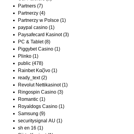
Partners
(7)
Partnerzy
(4)
Partnerzy w Polsce
(1)
paypal casino
(1)
Paysafecard Kasinot
(3)
PC & Tablet
(8)
Piggybet Casino
(1)
Plinko
(1)
public
(478)
Rainbet Καζίνο
(1)
ready_text
(2)
Revolut Nettikasinot
(1)
Ringospin Casino
(3)
Romantic
(1)
Royaldogs Casino
(1)
Samsung
(9)
securitysignal AU
(1)
sh en 16
(1)