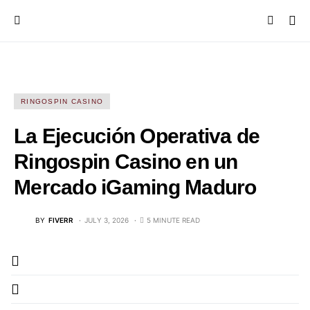
RINGOSPIN CASINO
La Ejecución Operativa de
Ringospin Casino en un
Mercado iGaming Maduro
BY
FIVERR
JULY 3, 2026
5 MINUTE READ