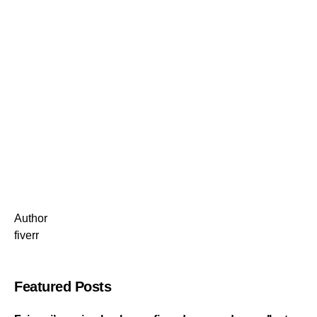
Author
fiverr
Featured Posts