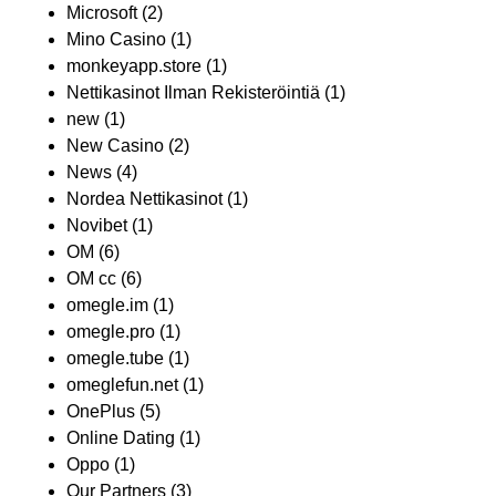
Microsoft
(2)
Mino Casino
(1)
monkeyapp.store
(1)
Nettikasinot Ilman Rekisteröintiä
(1)
new
(1)
New Casino
(2)
News
(4)
Nordea Nettikasinot
(1)
Novibet
(1)
OM
(6)
OM cc
(6)
omegle.im
(1)
omegle.pro
(1)
omegle.tube
(1)
omeglefun.net
(1)
OnePlus
(5)
Online Dating
(1)
Oppo
(1)
Our Partners
(3)