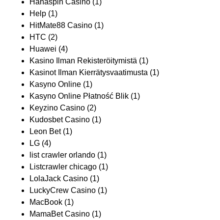
Hahaspin Casino
(1)
Help
(1)
HitMate88 Casino
(1)
HTC
(2)
Huawei
(4)
Kasino Ilman Rekisteröitymistä
(1)
Kasinot Ilman Kierrätysvaatimusta
(1)
Kasyno Online
(1)
Kasyno Online Płatność Blik
(1)
Keyzino Casino
(2)
Kudosbet Casino
(1)
Leon Bet
(1)
LG
(4)
list crawler orlando
(1)
Listcrawler chicago
(1)
LolaJack Casino
(1)
LuckyCrew Casino
(1)
MacBook
(1)
MamaBet Casino
(1)