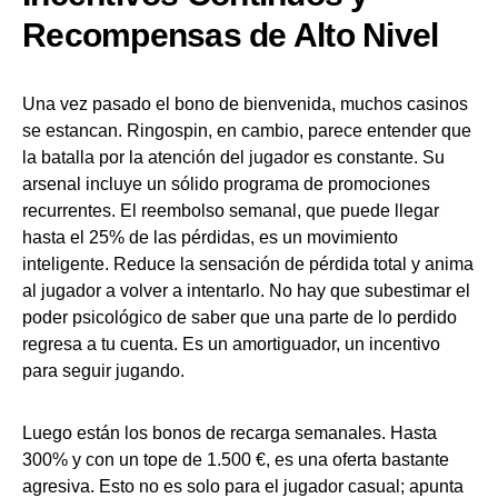
Recompensas de Alto Nivel
Una vez pasado el bono de bienvenida, muchos casinos
se estancan. Ringospin, en cambio, parece entender que
la batalla por la atención del jugador es constante. Su
arsenal incluye un sólido programa de promociones
recurrentes. El reembolso semanal, que puede llegar
hasta el 25% de las pérdidas, es un movimiento
inteligente. Reduce la sensación de pérdida total y anima
al jugador a volver a intentarlo. No hay que subestimar el
poder psicológico de saber que una parte de lo perdido
regresa a tu cuenta. Es un amortiguador, un incentivo
para seguir jugando.
Luego están los bonos de recarga semanales. Hasta
300% y con un tope de 1.500 €, es una oferta bastante
agresiva. Esto no es solo para el jugador casual; apunta