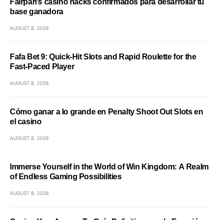
Fairpari’s casino hacks confirmados para desarrollar tu
base ganadora
AUGUST 8, 2026
Fafa Bet 9: Quick‑Hit Slots and Rapid Roulette for the
Fast‑Paced Player
AUGUST 8, 2026
Cómo ganar a lo grande en Penalty Shoot Out Slots en
el casino
AUGUST 8, 2026
Immerse Yourself in the World of Win Kingdom: A Realm
of Endless Gaming Possibilities
AUGUST 8, 2026