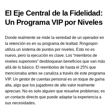
El Eje Central de la Fidelidad:
Un Programa VIP por Niveles
Donde realmente se mide la seriedad de un operador en
la retención es en su programa de lealtad. Ringospin
utiliza un sistema de puntos por niveles. Esto no es
nuevo, pero la ejecución es clave. Los “miembros de
niveles superiores” desbloquean beneficios que van más
allá de lo básico. El reembolso de hasta el 25% que
mencionaba antes se canaliza a través de este programa
VIP. Un gestor de cuentas personal es un toque de gama
alta, algo que los jugadores de alto valor realmente
aprecian. No es solo alguien que resuelve problemas; es
un contacto directo que puede adaptar la experiencia a
sus necesidades.