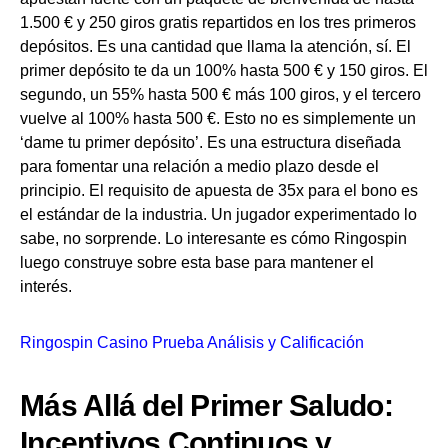
1.500 € y 250 giros gratis repartidos en los tres primeros
depósitos. Es una cantidad que llama la atención, sí. El
primer depósito te da un 100% hasta 500 € y 150 giros. El
segundo, un 55% hasta 500 € más 100 giros, y el tercero
vuelve al 100% hasta 500 €. Esto no es simplemente un
‘dame tu primer depósito’. Es una estructura diseñada
para fomentar una relación a medio plazo desde el
principio. El requisito de apuesta de 35x para el bono es
el estándar de la industria. Un jugador experimentado lo
sabe, no sorprende. Lo interesante es cómo Ringospin
luego construye sobre esta base para mantener el
interés.
Ringospin Casino Prueba Análisis y Calificación
Más Allá del Primer Saludo:
Incentivos Continuos y