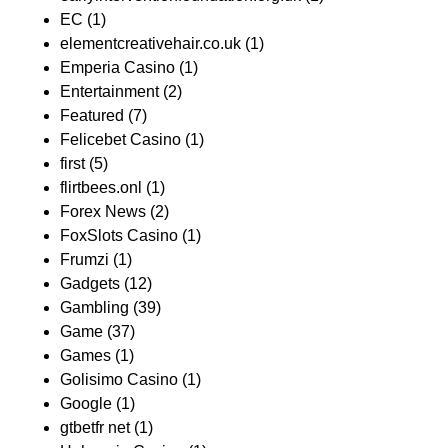
EC
(1)
elementcreativehair.co.uk
(1)
Emperia Casino
(1)
Entertainment
(2)
Featured
(7)
Felicebet Casino
(1)
first
(5)
flirtbees.onl
(1)
Forex News
(2)
FoxSlots Casino
(1)
Frumzi
(1)
Gadgets
(12)
Gambling
(39)
Game
(37)
Games
(1)
Golisimo Casino
(1)
Google
(1)
gtbetfr net
(1)