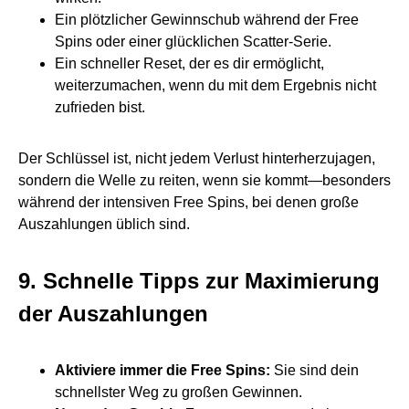
Ein plötzlicher Gewinnschub während der Free
Spins oder einer glücklichen Scatter‑Serie.
Ein schneller Reset, der es dir ermöglicht,
weiterzumachen, wenn du mit dem Ergebnis nicht
zufrieden bist.
Der Schlüssel ist, nicht jedem Verlust hinterherzujagen,
sondern die Welle zu reiten, wenn sie kommt—besonders
während der intensiven Free Spins, bei denen große
Auszahlungen üblich sind.
9. Schnelle Tipps zur Maximierung
der Auszahlungen
Aktiviere immer die Free Spins:
Sie sind dein
schnellster Weg zu großen Gewinnen.