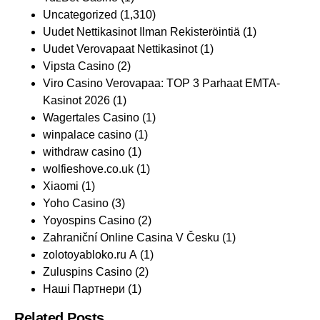
Uncategorized
(1,310)
Uudet Nettikasinot Ilman Rekisteröintiä
(1)
Uudet Verovapaat Nettikasinot
(1)
Vipsta Casino
(2)
Viro Casino Verovapaa: TOP 3 Parhaat EMTA-
Kasinot 2026
(1)
Wagertales Casino
(1)
winpalace casino
(1)
withdraw casino
(1)
wolfieshove.co.uk
(1)
Xiaomi
(1)
Yoho Casino
(3)
Yoyospins Casino
(2)
Zahraniční Online Casina V Česku
(1)
zolotoyabloko.ru A
(1)
Zuluspins Casino
(2)
Наші Партнери
(1)
Related Posts