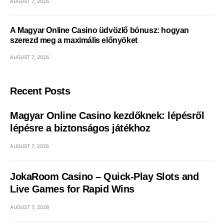
AUGUST 7, 2026
A Magyar Online Casino üdvözlő bónusz: hogyan
szerezd meg a maximális előnyöket
AUGUST 7, 2026
Recent Posts
Magyar Online Casino kezdőknek: lépésről
lépésre a biztonságos játékhoz
AUGUST 7, 2026
JokaRoom Casino – Quick‑Play Slots and
Live Games for Rapid Wins
AUGUST 7, 2026