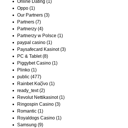
Online Dating
(1)
Oppo
(1)
Our Partners
(3)
Partners
(7)
Partnerzy
(4)
Partnerzy w Polsce
(1)
paypal casino
(1)
Paysafecard Kasinot
(3)
PC & Tablet
(8)
Piggybet Casino
(1)
Plinko
(1)
public
(477)
Rainbet Καζίνο
(1)
ready_text
(2)
Revolut Nettikasinot
(1)
Ringospin Casino
(3)
Romantic
(1)
Royaldogs Casino
(1)
Samsung
(9)