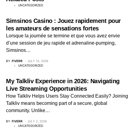
UNCATEGORIZED
Simsinos Casino : Jouez rapidement pour
les amateurs de sensations fortes
Lorsque la journée se termine et que vous avez envie
d’une session de jeu rapide et adrenaline‑pumping,
Simsinos…
BY
FIVERR
JULY 10, 2026
UNCATEGORIZED
My Talkliv Experience in 2026: Navigating
Live Streaming Opportunities
How Talkliv Helps Users Stay Connected Easily? Joining
Talkliv means becoming part of a secure, global
community. Unlike…
BY
FIVERR
JULY 2, 2026
UNCATEGORIZED