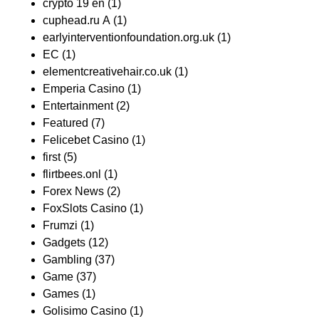
crypto 19 en
(1)
cuphead.ru A
(1)
earlyinterventionfoundation.org.uk
(1)
EC
(1)
elementcreativehair.co.uk
(1)
Emperia Casino
(1)
Entertainment
(2)
Featured
(7)
Felicebet Casino
(1)
first
(5)
flirtbees.onl
(1)
Forex News
(2)
FoxSlots Casino
(1)
Frumzi
(1)
Gadgets
(12)
Gambling
(37)
Game
(37)
Games
(1)
Golisimo Casino
(1)