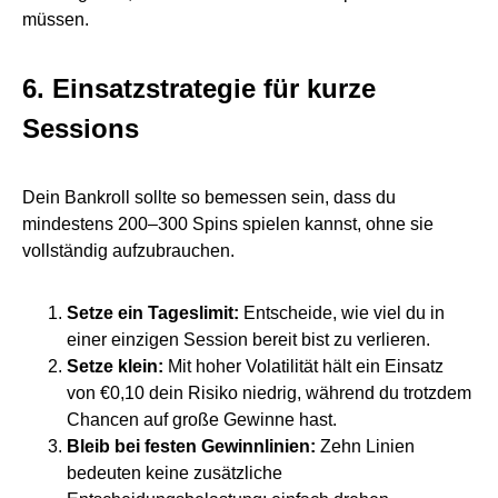
müssen.
6. Einsatzstrategie für kurze
Sessions
Dein Bankroll sollte so bemessen sein, dass du
mindestens 200–300 Spins spielen kannst, ohne sie
vollständig aufzubrauchen.
Setze ein Tageslimit:
Entscheide, wie viel du in
einer einzigen Session bereit bist zu verlieren.
Setze klein:
Mit hoher Volatilität hält ein Einsatz
von €0,10 dein Risiko niedrig, während du trotzdem
Chancen auf große Gewinne hast.
Bleib bei festen Gewinnlinien:
Zehn Linien
bedeuten keine zusätzliche