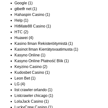
Google
(1)
gtbetfr net
(1)
Hahaspin Casino
(1)
Help
(1)
HitMate88 Casino
(1)
HTC
(2)
Huawei
(4)
Kasino Ilman Rekisteröitymistä
(1)
Kasinot Ilman Kierrätysvaatimusta
(1)
Kasyno Online
(1)
Kasyno Online Płatność Blik
(1)
Keyzino Casino
(2)
Kudosbet Casino
(1)
Leon Bet
(1)
LG
(4)
list crawler orlando
(1)
Listcrawler chicago
(1)
LolaJack Casino
(1)
LuckyCrew Casino
(1)