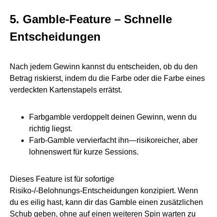
5. Gamble‑Feature – Schnelle
Entscheidungen
Nach jedem Gewinn kannst du entscheiden, ob du den
Betrag riskierst, indem du die Farbe oder die Farbe eines
verdeckten Kartenstapels errätst.
Farbgamble verdoppelt deinen Gewinn, wenn du
richtig liegst.
Farb‑Gamble vervierfacht ihn—risikoreicher, aber
lohnenswert für kurze Sessions.
Dieses Feature ist für sofortige
Risiko‑/‑Belohnungs‑Entscheidungen konzipiert. Wenn
du es eilig hast, kann dir das Gamble einen zusätzlichen
Schub geben, ohne auf einen weiteren Spin warten zu