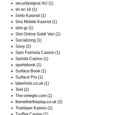
securitysignal AU
(1)
sh en 16
(1)
Siirto Kasinot
(1)
Siru Mobile Kasinot
(1)
slim gr
(1)
Slot Online Soldi Veri
(1)
Socializing
(1)
Sony
(2)
Spin Formula Casino
(1)
Spinita Casino
(1)
sportsbook
(1)
Surface Book
(1)
Surface Pro
(1)
taberhols.co.uk
(1)
Test
(2)
The-omegle.com
(1)
thenethertheplay.co.uk
(2)
Truelayer Kasino
(1)
TuzBet Casino
(1)