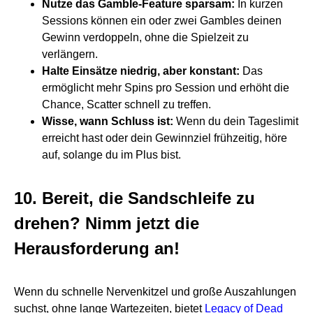
Nutze das Gamble‑Feature sparsam:
In kurzen
Sessions können ein oder zwei Gambles deinen
Gewinn verdoppeln, ohne die Spielzeit zu
verlängern.
Halte Einsätze niedrig, aber konstant:
Das
ermöglicht mehr Spins pro Session und erhöht die
Chance, Scatter schnell zu treffen.
Wisse, wann Schluss ist:
Wenn du dein Tageslimit
erreicht hast oder dein Gewinnziel frühzeitig, höre
auf, solange du im Plus bist.
10. Bereit, die Sandschleife zu
drehen? Nimm jetzt die
Herausforderung an!
Wenn du schnelle Nervenkitzel und große Auszahlungen
suchst, ohne lange Wartezeiten, bietet
Legacy of Dead