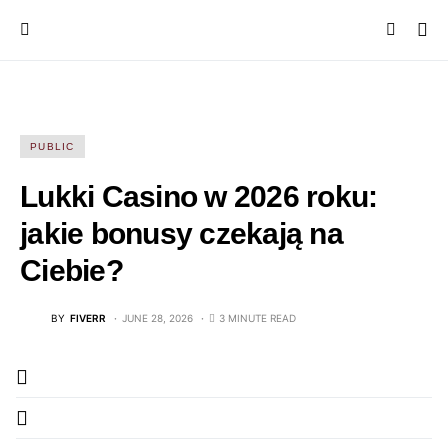
PUBLIC
Lukki Casino w 2026 roku:
jakie bonusy czekają na
Ciebie?
BY
FIVERR
JUNE 28, 2026
3 MINUTE READ