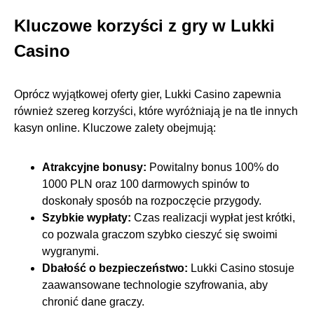
Kluczowe korzyści z gry w Lukki
Casino
Oprócz wyjątkowej oferty gier, Lukki Casino zapewnia
również szereg korzyści, które wyróżniają je na tle innych
kasyn online. Kluczowe zalety obejmują:
Atrakcyjne bonusy:
Powitalny bonus 100% do
1000 PLN oraz 100 darmowych spinów to
doskonały sposób na rozpoczęcie przygody.
Szybkie wypłaty:
Czas realizacji wypłat jest krótki,
co pozwala graczom szybko cieszyć się swoimi
wygranymi.
Dbałość o bezpieczeństwo:
Lukki Casino stosuje
zaawansowane technologie szyfrowania, aby
chronić dane graczy.