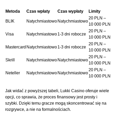
Metoda
Czas wpłaty
Czas wypłaty
Limity
20 PLN –
BLIK
Natychmiastowo
Natychmiastowo
10 000 PLN
20 PLN –
Visa
Natychmiastowo
1-3 dni robocze
10 000 PLN
20 PLN –
Mastercard
Natychmiastowo
1-3 dni robocze
10 000 PLN
20 PLN –
Skrill
Natychmiastowo
Natychmiastowo
10 000 PLN
20 PLN –
Neteller
Natychmiastowo
Natychmiastowo
10 000 PLN
Jak widać z powyższej tabeli, Lukki Casino oferuje wiele
opcji, co sprawia, że proces finansowy jest prosty i
szybki. Dzięki temu gracze mogą skoncentrować się na
rozgrywce, a nie na formalnościach.