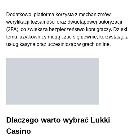
Dodatkowo, platforma korzysta z mechanizmów
weryfikacji tożsamości oraz dwuetapowej autoryzacji
(2FA), co zwiększa bezpieczeństwo kont graczy. Dzięki
temu, użytkownicy mogą czuć się pewnie, korzystając z
usług kasyna oraz uczestnicząc w grach online.
Dlaczego warto wybrać Lukki
Casino