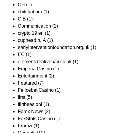
CH
(1)
chitchat.pro
(1)
CIB
(1)
Communication
(1)
crypto 19 en
(1)
cuphead.ru A
(1)
earlyinterventionfoundation.org.uk
(1)
EC
(1)
elementcreativehair.co.uk
(1)
Emperia Casino
(1)
Entertainment
(2)
Featured
(7)
Felicebet Casino
(1)
first
(5)
flirtbees.onl
(1)
Forex News
(2)
FoxSlots Casino
(1)
Frumzi
(1)
Gadgets
(12)