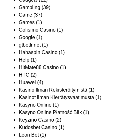
Gambling
(39)
Game
(37)
Games
(1)
Golisimo Casino
(1)
Google
(1)
gtbetfr net
(1)
Hahaspin Casino
(1)
Help
(1)
HitMate88 Casino
(1)
HTC
(2)
Huawei
(4)
Kasino Ilman Rekisteröitymistä
(1)
Kasinot Ilman Kierrätysvaatimusta
(1)
Kasyno Online
(1)
Kasyno Online Płatność Blik
(1)
Keyzino Casino
(2)
Kudosbet Casino
(1)
Leon Bet
(1)