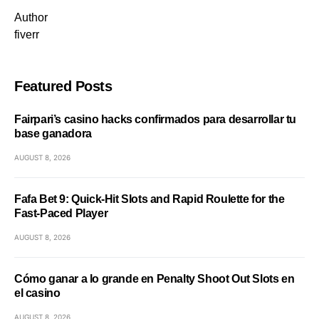
Author
fiverr
Featured Posts
Fairpari’s casino hacks confirmados para desarrollar tu
base ganadora
AUGUST 8, 2026
Fafa Bet 9: Quick‑Hit Slots and Rapid Roulette for the
Fast‑Paced Player
AUGUST 8, 2026
Cómo ganar a lo grande en Penalty Shoot Out Slots en
el casino
AUGUST 8, 2026