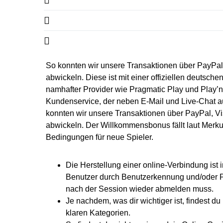
So konnten wir unsere Transaktionen über PayPal, 
abwickeln. Diese ist mit einer offiziellen deutsc
namhafter Provider wie Pragmatic Play und Play
Kundenservice, der neben E-Mail und Live-Chat a
konnten wir unsere Transaktionen über PayPal, Vis
abwickeln. Der Willkommensbonus fällt laut Merkur
Bedingungen für neue Spieler.
Die Herstellung einer online-Verbindung ist 
Benutzer durch Benutzerkennung und/oder 
nach der Session wieder abmelden muss.
Je nachdem, was dir wichtiger ist, findest d
klaren Kategorien.