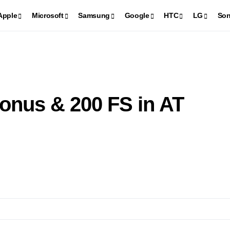
Apple
Microsoft
Samsung
Google
HTC
LG
So
Bonus & 200 FS in AT