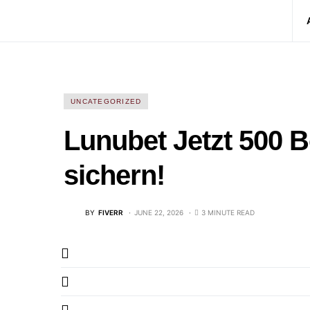
UNCATEGORIZED
Lunubet Jetzt 500 
sichern!
BY
FIVERR
JUNE 22, 2026
3 MINUTE READ