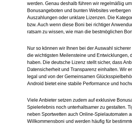
werden. Genau deshalb führen wir regelmäßig umf
Bonusangeboten und bunten Websites verbergen s
Auszahlungen oder unklare Lizenzen. Die Kategor
bzw. Auch wenn diese Boni bei richtiger Anwendung
ratsam zu wissen, wie man die bestmöglichen Bonu
Nur so können wir Ihnen bei der Auswahl sicherer 
die wichtigsten Meilensteine und Entwicklungen, 
haben. Die deutsche Lizenz stellt sicher, dass An
Datensicherheit und Transparenz einhalten. Wir e
legal und von der Gemeinsamen Glücksspielbehörde
Android bietet eine stabile Performance und hochw
Viele Anbieter setzen zudem auf exklusive Bonus
Spielerlebnis noch unterhaltsamer zu gestalten. Ti
neben Sportwetten auch Online-Spielautomaten an
Willkommensboni und werden häufig für bestimmt