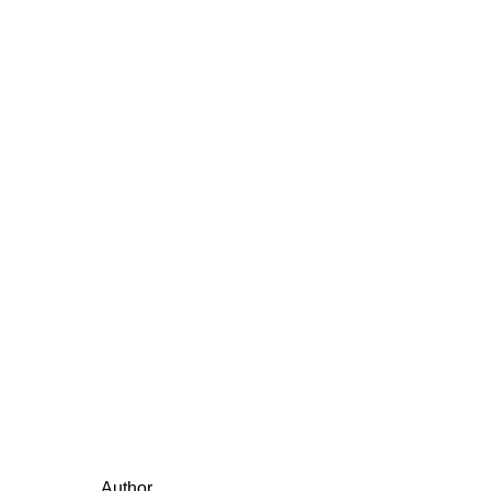
Author