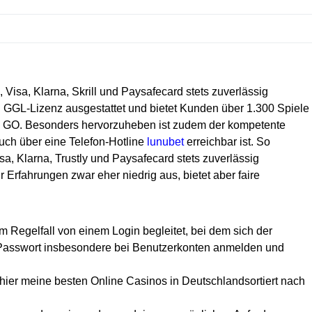
Visa, Klarna, Skrill und Paysafecard stets zuverlässig
hen GGL-Lizenz ausgestattet und bietet Kunden über 1.300 Spiele
’n GO. Besonders hervorzuheben ist zudem der kompetente
uch über eine Telefon-Hotline
lunubet
erreichbar ist. So
a, Klarna, Trustly und Paysafecard stets zuverlässig
 Erfahrungen zwar eher niedrig aus, bietet aber faire
im Regelfall von einem Login begleitet, bei dem sich der
Passwort insbesondere bei Benutzerkonten anmelden und
u hier meine besten Online Casinos in Deutschlandsortiert nach