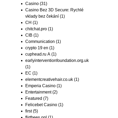
Casino
(31)
Casino Bez 3D Secure: Rychlé
vklady bez čekání
(1)
CH
(1)
chitchat.pro
(1)
CIB
(1)
Communication
(1)
crypto 19 en
(1)
cuphead.ru A
(1)
earlyinterventionfoundation.org.uk
(1)
EC
(1)
elementcreativehair.co.uk
(1)
Emperia Casino
(1)
Entertainment
(2)
Featured
(7)
Felicebet Casino
(1)
first
(5)
flirtbees.onl
(1)