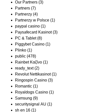
Our Partners
(3)
Partners
(7)
Partnerzy
(4)
Partnerzy w Polsce
(1)
paypal casino
(1)
Paysafecard Kasinot
(3)
PC & Tablet
(8)
Piggybet Casino
(1)
Plinko
(1)
public
(478)
Rainbet Καζίνο
(1)
ready_text
(2)
Revolut Nettikasinot
(1)
Ringospin Casino
(3)
Romantic
(1)
Royaldogs Casino
(1)
Samsung
(9)
securitysignal AU
(1)
sh en 16
(1)