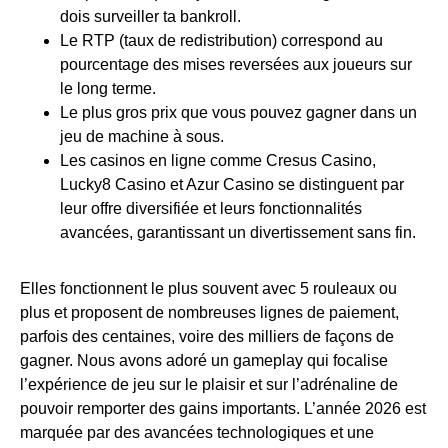
dois surveiller ta bankroll.
Le RTP (taux de redistribution) correspond au
pourcentage des mises reversées aux joueurs sur
le long terme.
Le plus gros prix que vous pouvez gagner dans un
jeu de machine à sous.
Les casinos en ligne comme Cresus Casino,
Lucky8 Casino et Azur Casino se distinguent par
leur offre diversifiée et leurs fonctionnalités
avancées, garantissant un divertissement sans fin.
Elles fonctionnent le plus souvent avec 5 rouleaux ou
plus et proposent de nombreuses lignes de paiement,
parfois des centaines, voire des milliers de façons de
gagner. Nous avons adoré un gameplay qui focalise
l’expérience de jeu sur le plaisir et sur l’adrénaline de
pouvoir remporter des gains importants. L’année 2026 est
marquée par des avancées technologiques et une