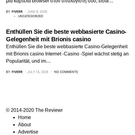
μια καρτέλα browser στον υπολογιστή σου, είσαι…
BY
FIVERR
JUNE 6, 2026
UNCATEGORIZED
Enthüllen Sie die beste webbasierte Casino-
Gelegenheit mit Brionis casino
Enthüllen Sie die beste webbasierte Casino-Gelegenheit
mit Brionis casino Internet -Casino -Spiel wächst stetig an
Popularität, und im…
BY
FIVERR
JULY 14, 2026
NO COMMENTS
© 2014-2020 The Reviewr
Home
About
Advertise