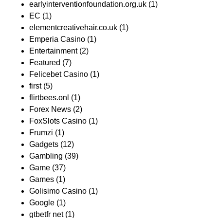
earlyinterventionfoundation.org.uk
(1)
EC
(1)
elementcreativehair.co.uk
(1)
Emperia Casino
(1)
Entertainment
(2)
Featured
(7)
Felicebet Casino
(1)
first
(5)
flirtbees.onl
(1)
Forex News
(2)
FoxSlots Casino
(1)
Frumzi
(1)
Gadgets
(12)
Gambling
(39)
Game
(37)
Games
(1)
Golisimo Casino
(1)
Google
(1)
gtbetfr net
(1)