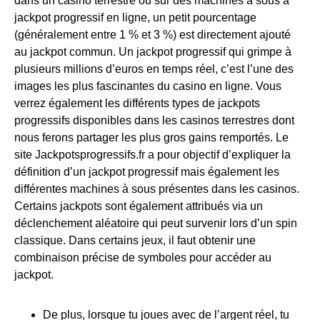
dans un casino terrestre ou sur des machines à sous à
jackpot progressif en ligne, un petit pourcentage
(généralement entre 1 % et 3 %) est directement ajouté
au jackpot commun. Un jackpot progressif qui grimpe à
plusieurs millions d’euros en temps réel, c’est l’une des
images les plus fascinantes du casino en ligne. Vous
verrez également les différents types de jackpots
progressifs disponibles dans les casinos terrestres dont
nous ferons partager les plus gros gains remportés. Le
site Jackpotsprogressifs.fr a pour objectif d’expliquer la
définition d’un jackpot progressif mais également les
différentes machines à sous présentes dans les casinos.
Certains jackpots sont également attribués via un
déclenchement aléatoire qui peut survenir lors d’un spin
classique. Dans certains jeux, il faut obtenir une
combinaison précise de symboles pour accéder au
jackpot.
De plus, lorsque tu joues avec de l’argent réel, tu