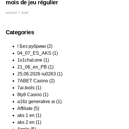
mois de jeu régulier
AUGUST 7, 2026
Categories
! Без рубрики
(2)
04_07_ES_AKS
(1)
1v1chat.one
(1)
21_06_en_PB
(1)
25.06.2026 ru0263
(1)
7ABET Casino
(2)
7ai.tools
(1)
8ty8 Casino
(1)
a16z generative ai
(1)
Affiliate
(5)
aks 1 en
(1)
aks 2 en
(1)