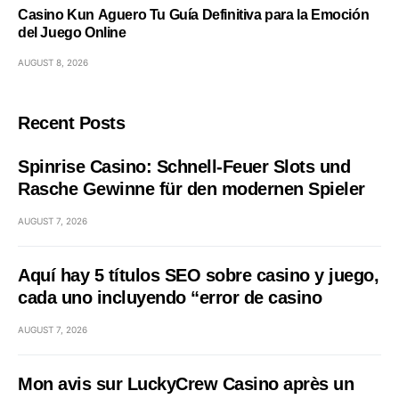
Casino Kun Aguero Tu Guía Definitiva para la Emoción
del Juego Online
AUGUST 8, 2026
Recent Posts
Spinrise Casino: Schnell‑Feuer Slots und
Rasche Gewinne für den modernen Spieler
AUGUST 7, 2026
Aquí hay 5 títulos SEO sobre casino y juego,
cada uno incluyendo “error de casino
AUGUST 7, 2026
Mon avis sur LuckyCrew Casino après un