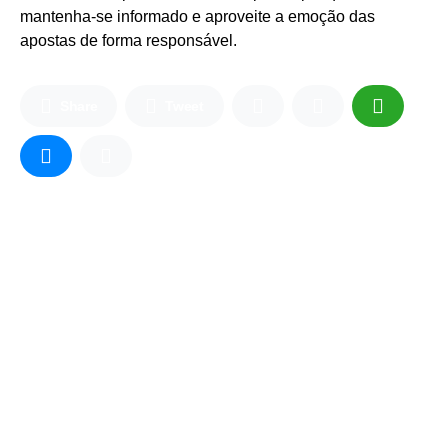
mantenha-se informado e aproveite a emoção das
apostas de forma responsável.
Share
Tweet