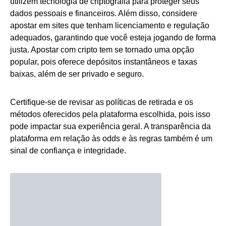
utilizem tecnologia de criptografia para proteger seus
dados pessoais e financeiros. Além disso, considere
apostar em sites que tenham licenciamento e regulação
adequados, garantindo que você esteja jogando de forma
justa. Apostar com cripto tem se tornado uma opção
popular, pois oferece depósitos instantâneos e taxas
baixas, além de ser privado e seguro.
Certifique-se de revisar as políticas de retirada e os
métodos oferecidos pela plataforma escolhida, pois isso
pode impactar sua experiência geral. A transparência da
plataforma em relação às odds e às regras também é um
sinal de confiança e integridade.