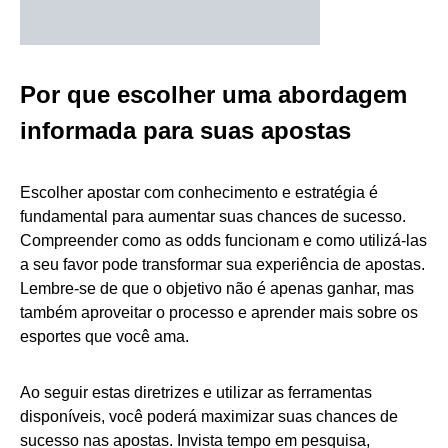
Por que escolher uma abordagem
informada para suas apostas
Escolher apostar com conhecimento e estratégia é
fundamental para aumentar suas chances de sucesso.
Compreender como as odds funcionam e como utilizá-las
a seu favor pode transformar sua experiência de apostas.
Lembre-se de que o objetivo não é apenas ganhar, mas
também aproveitar o processo e aprender mais sobre os
esportes que você ama.
Ao seguir estas diretrizes e utilizar as ferramentas
disponíveis, você poderá maximizar suas chances de
sucesso nas apostas. Invista tempo em pesquisa,