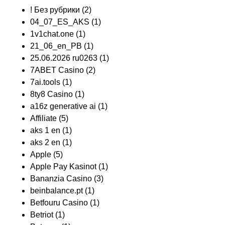
! Без рубрики
(2)
04_07_ES_AKS
(1)
1v1chat.one
(1)
21_06_en_PB
(1)
25.06.2026 ru0263
(1)
7ABET Casino
(2)
7ai.tools
(1)
8ty8 Casino
(1)
a16z generative ai
(1)
Affiliate
(5)
aks 1 en
(1)
aks 2 en
(1)
Apple
(5)
Apple Pay Kasinot
(1)
Bananzia Casino
(3)
beinbalance.pt
(1)
Betfouru Casino
(1)
Betriot
(1)