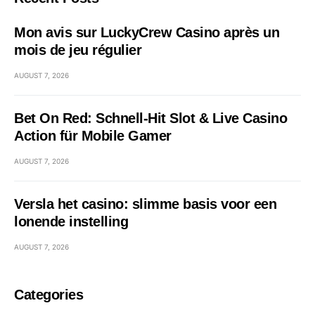
Mon avis sur LuckyCrew Casino après un
mois de jeu régulier
AUGUST 7, 2026
Bet On Red: Schnell‑Hit Slot & Live Casino
Action für Mobile Gamer
AUGUST 7, 2026
Versla het casino: slimme basis voor een
lonende instelling
AUGUST 7, 2026
Categories