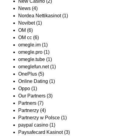
New Casino
(2)
News
(4)
Nordea Nettikasinot
(1)
Novibet
(1)
OM
(6)
OM cc
(6)
omegle.im
(1)
omegle.pro
(1)
omegle.tube
(1)
omeglefun.net
(1)
OnePlus
(5)
Online Dating
(1)
Oppo
(1)
Our Partners
(3)
Partners
(7)
Partnerzy
(4)
Partnerzy w Polsce
(1)
paypal casino
(1)
Paysafecard Kasinot
(3)