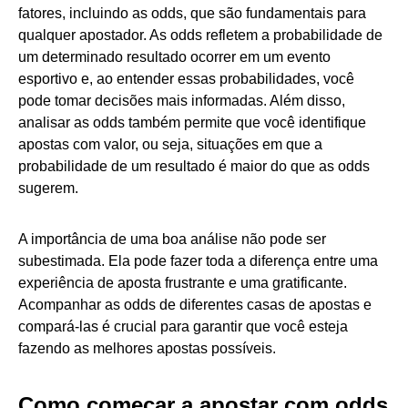
fatores, incluindo as odds, que são fundamentais para
qualquer apostador. As odds refletem a probabilidade de
um determinado resultado ocorrer em um evento
esportivo e, ao entender essas probabilidades, você
pode tomar decisões mais informadas. Além disso,
analisar as odds também permite que você identifique
apostas com valor, ou seja, situações em que a
probabilidade de um resultado é maior do que as odds
sugerem.
A importância de uma boa análise não pode ser
subestimada. Ela pode fazer toda a diferença entre uma
experiência de aposta frustrante e uma gratificante.
Acompanhar as odds de diferentes casas de apostas e
compará-las é crucial para garantir que você esteja
fazendo as melhores apostas possíveis.
Como começar a apostar com odds