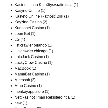
Kasinot Ilman Kierrätysvaatimusta
(1)
Kasyno Online
(1)
Kasyno Online Płatność Blik
(1)
Keyzino Casino
(2)
Kudosbet Casino
(1)
Leon Bet
(1)
LG
(4)
list crawler orlando
(1)
Listcrawler chicago
(1)
LolaJack Casino
(1)
LuckyCrew Casino
(1)
MacBook
(1)
MamaBet Casino
(1)
Microsoft
(2)
Mino Casino
(1)
monkeyapp.store
(1)
Nettikasinot Ilman Rekisteröintiä
(1)
new
(1)