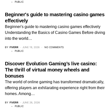
PUBLIC
Beginner's guide to mastering casino games
effectively
Beginner's guide to mastering casino games effectively
Understanding the Basics of Casino Games Before diving
into the world…
BY
FIVERR
JUNE 19, 2026
NO COMMENTS
PUBLIC
Discover Evolution Gaming’s live casino:
The thrill of virtual money wheels and
bonuses
The world of online gaming has transformed dramatically,
offering players an exhilarating experience right from their
homes. Among…
BY
FIVERR
JUNE 26, 2026
PUBLIC