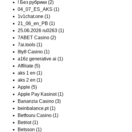
! Без рубрики
(2)
04_07_ES_AKS
(1)
1v1chat.one
(1)
21_06_en_PB
(1)
25.06.2026 ru0263
(1)
7ABET Casino
(2)
7ai.tools
(1)
8ty8 Casino
(1)
a16z generative ai
(1)
Affiliate
(5)
aks 1 en
(1)
aks 2 en
(1)
Apple
(5)
Apple Pay Kasinot
(1)
Bananzia Casino
(3)
beinbalance.pt
(1)
Betfouru Casino
(1)
Betriot
(1)
Betsson
(1)