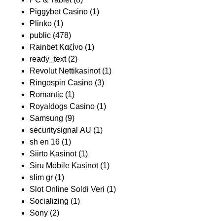
Piggybet Casino
(1)
Plinko
(1)
public
(478)
Rainbet Καζίνο
(1)
ready_text
(2)
Revolut Nettikasinot
(1)
Ringospin Casino
(3)
Romantic
(1)
Royaldogs Casino
(1)
Samsung
(9)
securitysignal AU
(1)
sh en 16
(1)
Siirto Kasinot
(1)
Siru Mobile Kasinot
(1)
slim gr
(1)
Slot Online Soldi Veri
(1)
Socializing
(1)
Sony
(2)