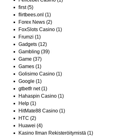
first
(5)
flirtbees.onl
(1)
Forex News
(2)
FoxSlots Casino
(1)
Frumzi
(1)
Gadgets
(12)
Gambling
(39)
Game
(37)
Games
(1)
Golisimo Casino
(1)
Google
(1)
gtbetfr net
(1)
Hahaspin Casino
(1)
Help
(1)
HitMate88 Casino
(1)
HTC
(2)
Huawei
(4)
Kasino Ilman Rekisteröitymistä
(1)