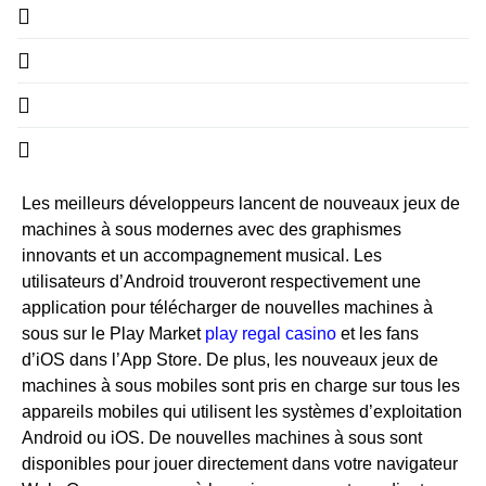
Les meilleurs développeurs lancent de nouveaux jeux de
machines à sous modernes avec des graphismes
innovants et un accompagnement musical. Les
utilisateurs d’Android trouveront respectivement une
application pour télécharger de nouvelles machines à
sous sur le Play Market
play regal casino
et les fans
d’iOS dans l’App Store. De plus, les nouveaux jeux de
machines à sous mobiles sont pris en charge sur tous les
appareils mobiles qui utilisent les systèmes d’exploitation
Android ou iOS. De nouvelles machines à sous sont
disponibles pour jouer directement dans votre navigateur