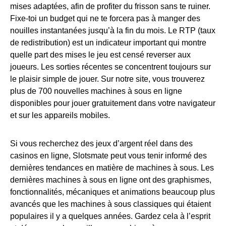
mises adaptées, afin de profiter du frisson sans te ruiner.
Fixe-toi un budget qui ne te forcera pas à manger des
nouilles instantanées jusqu’à la fin du mois. Le RTP (taux
de redistribution) est un indicateur important qui montre
quelle part des mises le jeu est censé reverser aux
joueurs. Les sorties récentes se concentrent toujours sur
le plaisir simple de jouer. Sur notre site, vous trouverez
plus de 700 nouvelles machines à sous en ligne
disponibles pour jouer gratuitement dans votre navigateur
et sur les appareils mobiles.
Si vous recherchez des jeux d’argent réel dans des
casinos en ligne, Slotsmate peut vous tenir informé des
dernières tendances en matière de machines à sous. Les
dernières machines à sous en ligne ont des graphismes,
fonctionnalités, mécaniques et animations beaucoup plus
avancés que les machines à sous classiques qui étaient
populaires il y a quelques années. Gardez cela à l’esprit