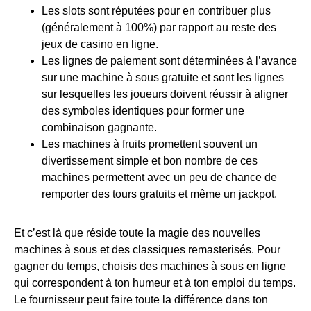
Les slots sont réputées pour en contribuer plus
(généralement à 100%) par rapport au reste des
jeux de casino en ligne.
Les lignes de paiement sont déterminées à l’avance
sur une machine à sous gratuite et sont les lignes
sur lesquelles les joueurs doivent réussir à aligner
des symboles identiques pour former une
combinaison gagnante.
Les machines à fruits promettent souvent un
divertissement simple et bon nombre de ces
machines permettent avec un peu de chance de
remporter des tours gratuits et même un jackpot.
Et c’est là que réside toute la magie des nouvelles
machines à sous et des classiques remasterisés. Pour
gagner du temps, choisis des machines à sous en ligne
qui correspondent à ton humeur et à ton emploi du temps.
Le fournisseur peut faire toute la différence dans ton