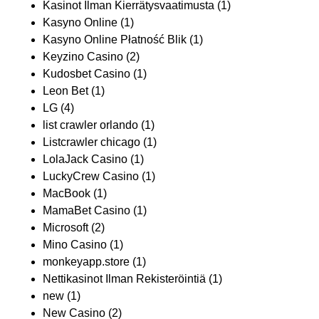
Kasinot Ilman Kierrätysvaatimusta
(1)
Kasyno Online
(1)
Kasyno Online Płatność Blik
(1)
Keyzino Casino
(2)
Kudosbet Casino
(1)
Leon Bet
(1)
LG
(4)
list crawler orlando
(1)
Listcrawler chicago
(1)
LolaJack Casino
(1)
LuckyCrew Casino
(1)
MacBook
(1)
MamaBet Casino
(1)
Microsoft
(2)
Mino Casino
(1)
monkeyapp.store
(1)
Nettikasinot Ilman Rekisteröintiä
(1)
new
(1)
New Casino
(2)