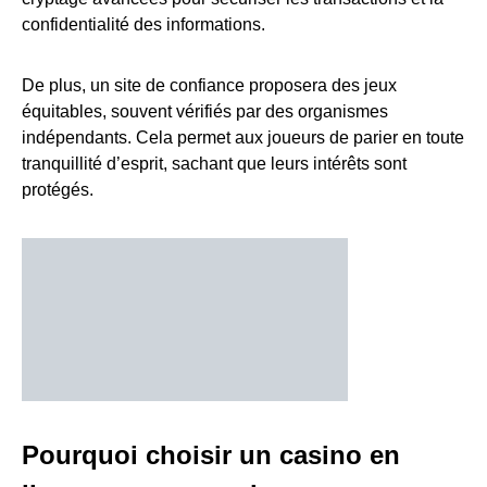
confidentialité des informations.
De plus, un site de confiance proposera des jeux
équitables, souvent vérifiés par des organismes
indépendants. Cela permet aux joueurs de parier en toute
tranquillité d’esprit, sachant que leurs intérêts sont
protégés.
Pourquoi choisir un casino en