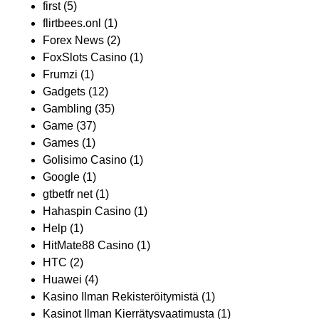
first
(5)
flirtbees.onl
(1)
Forex News
(2)
FoxSlots Casino
(1)
Frumzi
(1)
Gadgets
(12)
Gambling
(35)
Game
(37)
Games
(1)
Golisimo Casino
(1)
Google
(1)
gtbetfr net
(1)
Hahaspin Casino
(1)
Help
(1)
HitMate88 Casino
(1)
HTC
(2)
Huawei
(4)
Kasino Ilman Rekisteröitymistä
(1)
Kasinot Ilman Kierrätysvaatimusta
(1)