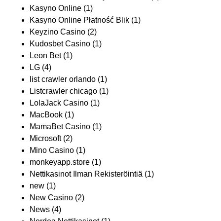
Kasyno Online
(1)
Kasyno Online Płatność Blik
(1)
Keyzino Casino
(2)
Kudosbet Casino
(1)
Leon Bet
(1)
LG
(4)
list crawler orlando
(1)
Listcrawler chicago
(1)
LolaJack Casino
(1)
MacBook
(1)
MamaBet Casino
(1)
Microsoft
(2)
Mino Casino
(1)
monkeyapp.store
(1)
Nettikasinot Ilman Rekisteröintiä
(1)
new
(1)
New Casino
(2)
News
(4)