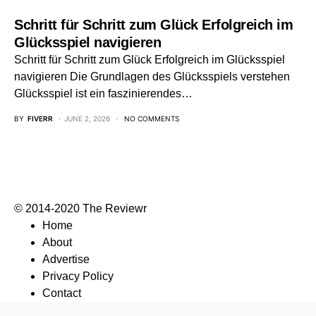
Schritt für Schritt zum Glück Erfolgreich im
Glücksspiel navigieren
Schritt für Schritt zum Glück Erfolgreich im Glücksspiel
navigieren Die Grundlagen des Glücksspiels verstehen
Glücksspiel ist ein faszinierendes…
BY
FIVERR
JUNE 2, 2026
NO COMMENTS
© 2014-2020 The Reviewr
Home
About
Advertise
Privacy Policy
Contact