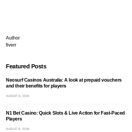
Author
fiverr
Featured Posts
Neosurf Casinos Australia: A look at prepaid vouchers
and their benefits for players
AUGUST 6, 2026
N1 Bet Casino: Quick Slots & Live Action for Fast‑Paced
Players
AUGUST 6, 2026