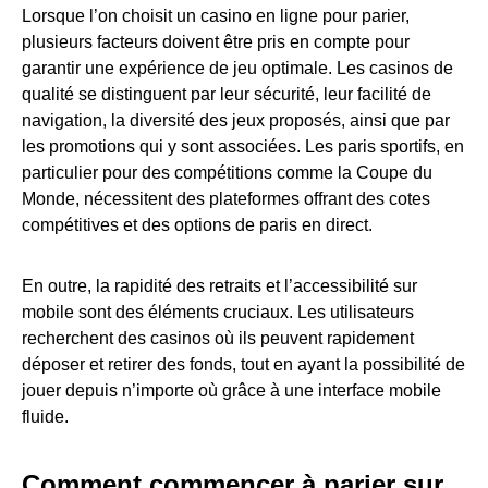
Lorsque l’on choisit un casino en ligne pour parier,
plusieurs facteurs doivent être pris en compte pour
garantir une expérience de jeu optimale. Les casinos de
qualité se distinguent par leur sécurité, leur facilité de
navigation, la diversité des jeux proposés, ainsi que par
les promotions qui y sont associées. Les paris sportifs, en
particulier pour des compétitions comme la Coupe du
Monde, nécessitent des plateformes offrant des cotes
compétitives et des options de paris en direct.
En outre, la rapidité des retraits et l’accessibilité sur
mobile sont des éléments cruciaux. Les utilisateurs
recherchent des casinos où ils peuvent rapidement
déposer et retirer des fonds, tout en ayant la possibilité de
jouer depuis n’importe où grâce à une interface mobile
fluide.
Comment commencer à parier sur