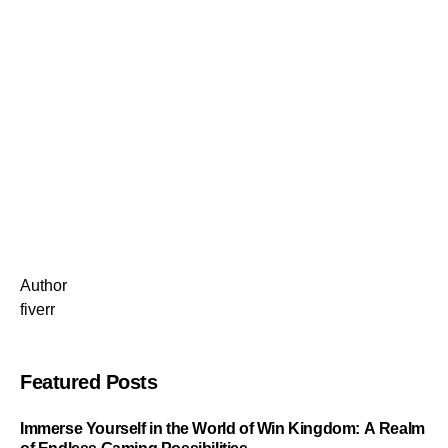
Author
fiverr
Featured Posts
Immerse Yourself in the World of Win Kingdom: A Realm