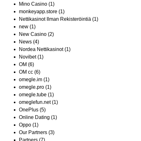
Mino Casino
(1)
monkeyapp.store
(1)
Nettikasinot Ilman Rekisteröintiä
(1)
new
(1)
New Casino
(2)
News
(4)
Nordea Nettikasinot
(1)
Novibet
(1)
OM
(6)
OM cc
(6)
omegle.im
(1)
omegle.pro
(1)
omegle.tube
(1)
omeglefun.net
(1)
OnePlus
(5)
Online Dating
(1)
Oppo
(1)
Our Partners
(3)
Partners
(7)