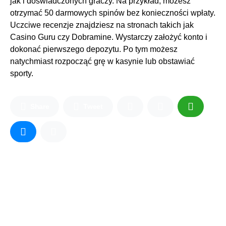
jak i doświadczonych graczy. Na przykład, możesz
otrzymać 50 darmowych spinów bez konieczności wpłaty.
Uczciwe recenzje znajdziesz na stronach takich jak
Casino Guru czy Dobramine. Wystarczy założyć konto i
dokonać pierwszego depozytu. Po tym możesz
natychmiast rozpocząć grę w kasynie lub obstawiać
sporty.
Share
Tweet