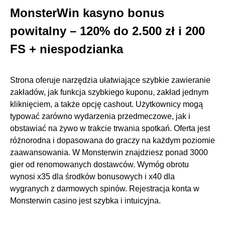
MonsterWin kasyno bonus
powitalny – 120% do 2.500 zł i 200
FS + niespodzianka
Strona oferuje narzędzia ułatwiające szybkie zawieranie
zakładów, jak funkcja szybkiego kuponu, zakład jednym
kliknięciem, a także opcję cashout. Użytkownicy mogą
typować zarówno wydarzenia przedmeczowe, jak i
obstawiać na żywo w trakcie trwania spotkań. Oferta jest
różnorodna i dopasowana do graczy na każdym poziomie
zaawansowania. W Monsterwin znajdziesz ponad 3000
gier od renomowanych dostawców. Wymóg obrotu
wynosi x35 dla środków bonusowych i x40 dla
wygranych z darmowych spinów. Rejestracja konta w
Monsterwin casino jest szybka i intuicyjna.