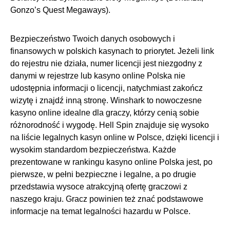
Gonzo’s Quest Megaways).
Bezpieczeństwo Twoich danych osobowych i
finansowych w polskich kasynach to priorytet. Jeżeli link
do rejestru nie działa, numer licencji jest niezgodny z
danymi w rejestrze lub kasyno online Polska nie
udostępnia informacji o licencji, natychmiast zakończ
wizytę i znajdź inną stronę. Winshark to nowoczesne
kasyno online idealne dla graczy, którzy cenią sobie
różnorodność i wygodę. Hell Spin znajduje się wysoko
na liście legalnych kasyn online w Polsce, dzięki licencji i
wysokim standardom bezpieczeństwa. Każde
prezentowane w rankingu kasyno online Polska jest, po
pierwsze, w pełni bezpieczne i legalne, a po drugie
przedstawia wysoce atrakcyjną ofertę graczowi z
naszego kraju. Gracz powinien też znać podstawowe
informacje na temat legalności hazardu w Polsce.