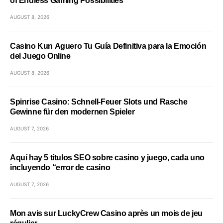
of Endless Gaming Possibilities
AUGUST 8, 2026
Casino Kun Aguero Tu Guía Definitiva para la Emoción
del Juego Online
AUGUST 8, 2026
Spinrise Casino: Schnell‑Feuer Slots und Rasche
Gewinne für den modernen Spieler
AUGUST 7, 2026
Aquí hay 5 títulos SEO sobre casino y juego, cada uno
incluyendo “error de casino
AUGUST 7, 2026
Mon avis sur LuckyCrew Casino après un mois de jeu