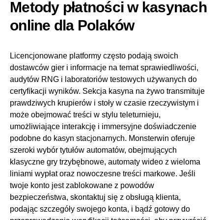
Metody płatności w kasynach
online dla Polaków
Licencjonowane platformy często podają swoich
dostawców gier i informacje na temat sprawiedliwości,
audytów RNG i laboratoriów testowych używanych do
certyfikacji wyników. Sekcja kasyna na żywo transmituje
prawdziwych krupierów i stoły w czasie rzeczywistym i
może obejmować treści w stylu teleturnieju,
umożliwiające interakcję i immersyjne doświadczenie
podobne do kasyn stacjonarnych. Monsterwin oferuje
szeroki wybór tytułów automatów, obejmujących
klasyczne gry trzybębnowe, automaty wideo z wieloma
liniami wypłat oraz nowoczesne treści markowe. Jeśli
twoje konto jest zablokowane z powodów
bezpieczeństwa, skontaktuj się z obsługą klienta,
podając szczegóły swojego konta, i bądź gotowy do