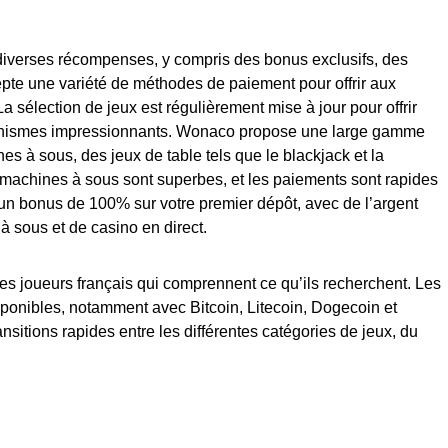
diverses récompenses, y compris des bonus exclusifs, des
epte une variété de méthodes de paiement pour offrir aux
La sélection de jeux est régulièrement mise à jour pour offrir
aphismes impressionnants. Wonaco propose une large gamme
es à sous, des jeux de table tels que le blackjack et la
s machines à sous sont superbes, et les paiements sont rapides
d’un bonus de 100% sur votre premier dépôt, avec de l’argent
 à sous et de casino en direct.
 des joueurs français qui comprennent ce qu’ils recherchent. Les
onibles, notamment avec Bitcoin, Litecoin, Dogecoin et
ansitions rapides entre les différentes catégories de jeux, du