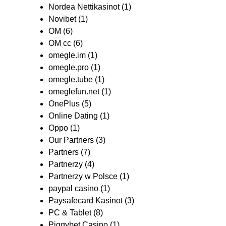
Nordea Nettikasinot
(1)
Novibet
(1)
OM
(6)
OM cc
(6)
omegle.im
(1)
omegle.pro
(1)
omegle.tube
(1)
omeglefun.net
(1)
OnePlus
(5)
Online Dating
(1)
Oppo
(1)
Our Partners
(3)
Partners
(7)
Partnerzy
(4)
Partnerzy w Polsce
(1)
paypal casino
(1)
Paysafecard Kasinot
(3)
PC & Tablet
(8)
Piggybet Casino
(1)