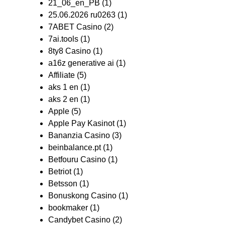
21_06_en_PB
(1)
25.06.2026 ru0263
(1)
7ABET Casino
(2)
7ai.tools
(1)
8ty8 Casino
(1)
a16z generative ai
(1)
Affiliate
(5)
aks 1 en
(1)
aks 2 en
(1)
Apple
(5)
Apple Pay Kasinot
(1)
Bananzia Casino
(3)
beinbalance.pt
(1)
Betfouru Casino
(1)
Betriot
(1)
Betsson
(1)
Bonuskong Casino
(1)
bookmaker
(1)
Candybet Casino
(2)