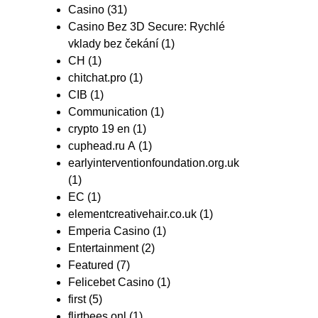
Casino
(31)
Casino Bez 3D Secure: Rychlé
vklady bez čekání
(1)
CH
(1)
chitchat.pro
(1)
CIB
(1)
Communication
(1)
crypto 19 en
(1)
cuphead.ru A
(1)
earlyinterventionfoundation.org.uk
(1)
EC
(1)
elementcreativehair.co.uk
(1)
Emperia Casino
(1)
Entertainment
(2)
Featured
(7)
Felicebet Casino
(1)
first
(5)
flirtbees.onl
(1)