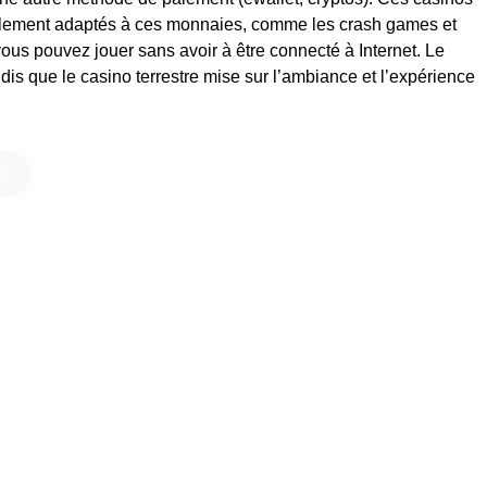
alement adaptés à ces monnaies, comme les crash games et
 vous pouvez jouer sans avoir à être connecté à Internet. Le
tandis que le casino terrestre mise sur l’ambiance et l’expérience