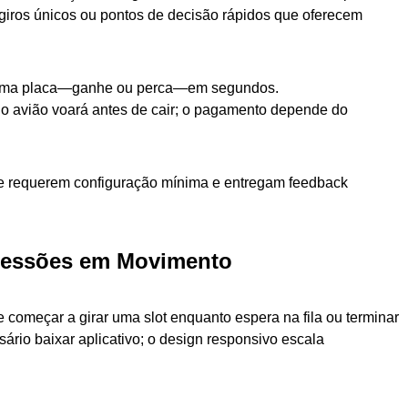
 giros únicos ou pontos de decisão rápidos que oferecem
 uma placa—ganhe ou perca—em segundos.
 avião voará antes de cair; o pagamento depende do
ue requerem configuração mínima e entregam feedback
 Sessões em Movimento
e começar a girar uma slot enquanto espera na fila ou terminar
ário baixar aplicativo; o design responsivo escala