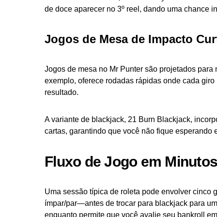
de doce aparecer no 3º reel, dando uma chance i
Jogos de Mesa de Impacto Cur
Jogos de mesa no Mr Punter são projetados para m
exemplo, oferece rodadas rápidas onde cada giro
resultado.
A variante de blackjack, 21 Burn Blackjack, incor
cartas, garantindo que você não fique esperando 
Fluxo de Jogo em Minuto
Uma sessão típica de roleta pode envolver cinco
ímpar/par—antes de trocar para blackjack para um
enquanto permite que você avalie seu bankroll em