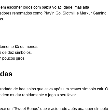
 em escolher jogos com baixa volatilidade, mas alta
ecedores renomados como Play’n Go, Slotmill e Merkur Gaming,
as.
ntemente €5 ou menos.
 de dez símbolos.
 poucos giros.
idas
odada de free spins que ativa após um scatter simbolo cair. O
podem mudar rapidamente o jogo a seu favor.
erece um “Sweet Bonus” que é acionado após qualquer símbolo