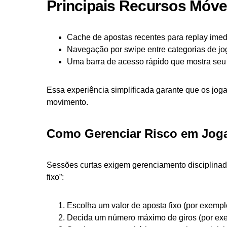
Principais Recursos Móve
Cache de apostas recentes para replay imed
Navegação por swipe entre categorias de jo
Uma barra de acesso rápido que mostra seu s
Essa experiência simplificada garante que os jo
movimento.
Como Gerenciar Risco em Jogab
Sessões curtas exigem gerenciamento disciplina
fixo”:
Escolha um valor de aposta fixo (por exemplo
Decida um número máximo de giros (por exe