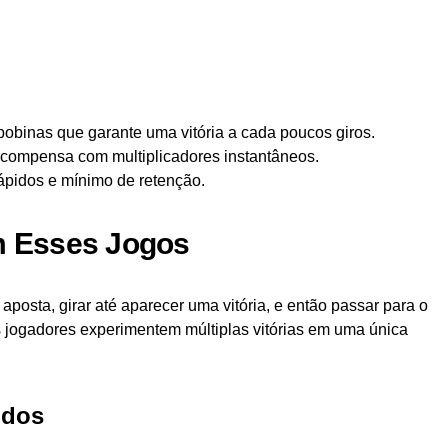
obinas que garante uma vitória a cada poucos giros.
ecompensa com multiplicadores instantâneos.
ápidos e mínimo de retenção.
 Esses Jogos
posta, girar até aparecer uma vitória, e então passar para o
 os jogadores experimentem múltiplas vitórias em uma única
idos