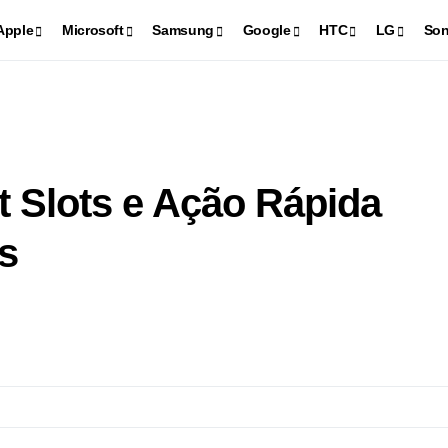
Apple
Microsoft
Samsung
Google
HTC
LG
So
t Slots e Ação Rápida
s