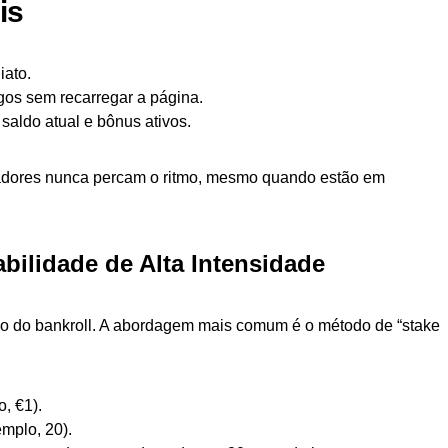
is
iato.
gos sem recarregar a página.
aldo atual e bônus ativos.
gadores nunca percam o ritmo, mesmo quando estão em
ilidade de Alta Intensidade
do do bankroll. A abordagem mais comum é o método de “stake
, €1).
mplo, 20).