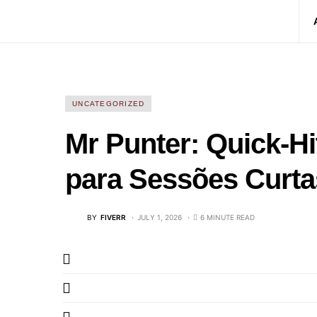
UNCATEGORIZED
Mr Punter: Quick‑Hi
para Sessões Curta
BY
FIVERR
JULY 1, 2026
6 MINUTE READ