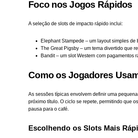
Foco nos Jogos Rápidos
A seleção de slots de impacto rápido inclui:
Elephant Stampede – um layout simples de b
The Great Pigsby – um tema divertido que r
Bandit – um slot Western com pagamentos r
Como os Jogadores Usam
As sessões típicas envolvem definir uma pequena a
próximo título. O ciclo se repete, permitindo que
pausa para o café.
Escolhendo os Slots Mais Ráp