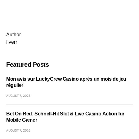
Author
fiverr
Featured Posts
Mon avis sur LuckyCrew Casino après un mois de jeu
régulier
AUGUST 7, 2026
Bet On Red: Schnell‑Hit Slot & Live Casino Action für
Mobile Gamer
AUGUST 7, 2026