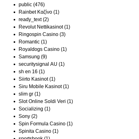
public
(476)
Rainbet Καζίνο
(1)
ready_text
(2)
Revolut Nettikasinot
(1)
Ringospin Casino
(3)
Romantic
(1)
Royaldogs Casino
(1)
Samsung
(9)
securitysignal AU
(1)
sh en 16
(1)
Siirto Kasinot
(1)
Siru Mobile Kasinot
(1)
slim gr
(1)
Slot Online Soldi Veri
(1)
Socializing
(1)
Sony
(2)
Spin Formula Casino
(1)
Spinita Casino
(1)
sportsbook
(1)