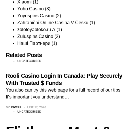
Xiaomi
(1)
Yoho Casino
(3)
Yoyospins Casino
(2)
Zahraniční Online Casina V Česku
(1)
zolotoyabloko.ru A
(1)
Zuluspins Casino
(2)
Наші Партнери
(1)
Related Posts
UNCATEGORIZED
Rooli Casino Login In Canada: Play Securely
With Trusted $ Funds
You also can try this web page for a full record of our tips.
It’s important you understand…
BY
FIVERR
JUNE 17, 2026
UNCATEGORIZED