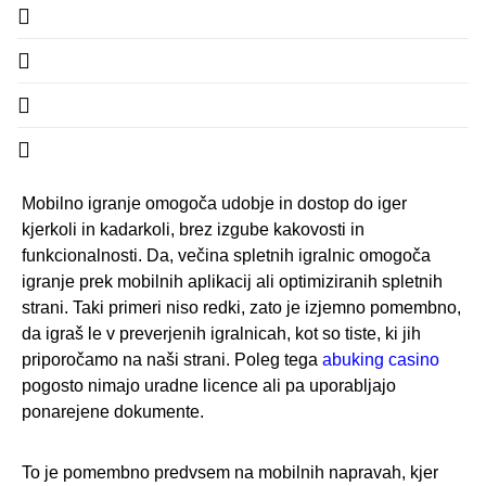
Mobilno igranje omogoča udobje in dostop do iger
kjerkoli in kadarkoli, brez izgube kakovosti in
funkcionalnosti. Da, večina spletnih igralnic omogoča
igranje prek mobilnih aplikacij ali optimiziranih spletnih
strani. Taki primeri niso redki, zato je izjemno pomembno,
da igraš le v preverjenih igralnicah, kot so tiste, ki jih
priporočamo na naši strani. Poleg tega
abuking casino
pogosto nimajo uradne licence ali pa uporabljajo
ponarejene dokumente.
To je pomembno predvsem na mobilnih napravah, kjer