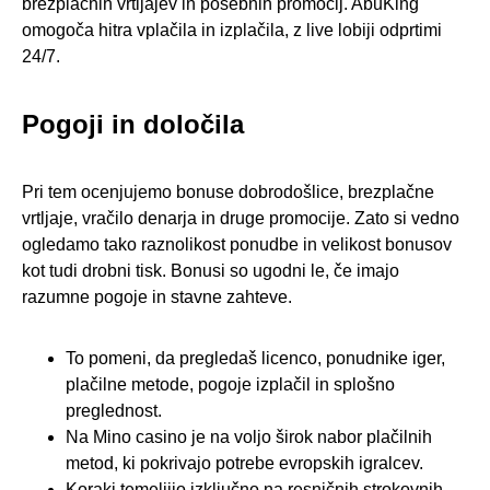
brezplačnih vrtljajev in posebnih promocij. AbuKing
omogoča hitra vplačila in izplačila, z live lobiji odprtimi
24/7.
Pogoji in določila
Pri tem ocenjujemo bonuse dobrodošlice, brezplačne
vrtljaje, vračilo denarja in druge promocije. Zato si vedno
ogledamo tako raznolikost ponudbe in velikost bonusov
kot tudi drobni tisk. Bonusi so ugodni le, če imajo
razumne pogoje in stavne zahteve.
To pomeni, da pregledaš licenco, ponudnike iger,
plačilne metode, pogoje izplačil in splošno
preglednost.
Na Mino casino je na voljo širok nabor plačilnih
metod, ki pokrivajo potrebe evropskih igralcev.
Koraki temeljijo izključno na resničnih strokovnih