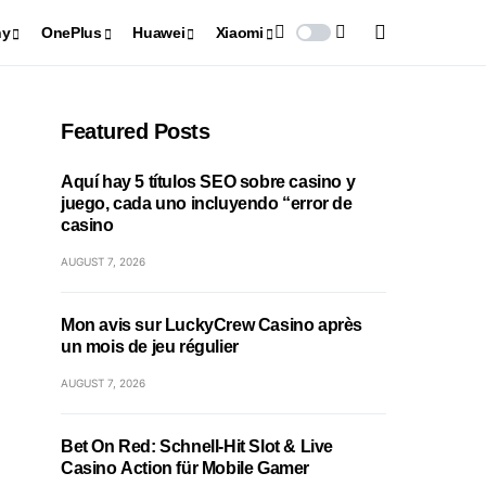
ny
OnePlus
Huawei
Xiaomi
Featured Posts
Aquí hay 5 títulos SEO sobre casino y
juego, cada uno incluyendo “error de
casino
AUGUST 7, 2026
Mon avis sur LuckyCrew Casino après
un mois de jeu régulier
AUGUST 7, 2026
Bet On Red: Schnell‑Hit Slot & Live
Casino Action für Mobile Gamer