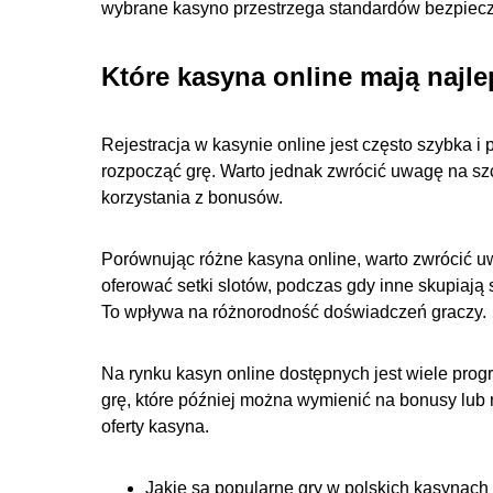
wybrane kasyno przestrzega standardów bezpiec
Które kasyna online mają najl
Rejestracja w kasynie online jest często szybka i 
rozpocząć grę. Warto jednak zwrócić uwagę na sz
korzystania z bonusów.
Porównując różne kasyna online, warto zwrócić uw
oferować setki slotów, podczas gdy inne skupiają s
To wpływa na różnorodność doświadczeń graczy.
Na rynku kasyn online dostępnych jest wiele pro
grę, które później można wymienić na bonusy lub
oferty kasyna.
Jakie są popularne gry w polskich kasynach