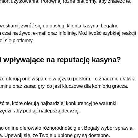
fort użytkowania. Porównaj różne platformy, aby znaleźć te,
stiami, zwróć się do obsługi klienta kasyna. Legalne
 czat na żywo, e-mail oraz infolinię. Możliwość szybkiej reakcji
j się platformy.
ki wpływające na reputację kasyna?
 że oferują one wsparcie w języku polskim. To znacznie ułatwia
aminu oraz zasad gry, co jest kluczowe dla komfortu gracza.
ć te, które oferują najbardziej konkurencyjne warunki.
zędzi, aby podjąć najlepszą decyzję.
o online oferowało różnorodność gier. Bogaty wybór sprawia,
a. Upewnij się, że Twoje ulubione gry są dostępne.