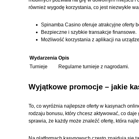
również wygodę korzystania, co jest niezwykle w
Spinamba Casino oferuje atrakcyjne oferty 
Bezpieczne i szybkie transakcje finansowe.
Możliwość korzystania z aplikacji na urządz
Wydarzenia
Opis
Turnieje
Regularne turnieje z nagrodami.
Wyjątkowe promocje – jakie ka
To, co wyróżnia najlepsze oferty w kasynach onlin
rodzaju bonusu, który chcesz aktywować, co daje
sprawia, że każdy może znaleźć ofertę, która naj
Na platformach kasynowych często znajdują się ta