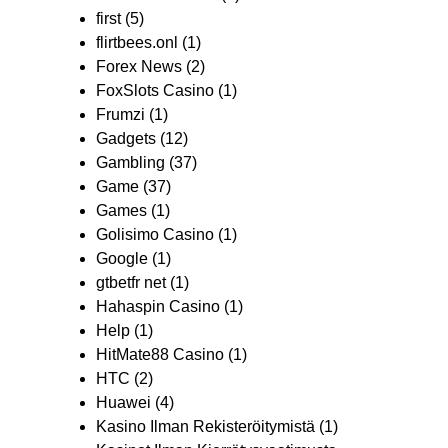
first
(5)
flirtbees.onl
(1)
Forex News
(2)
FoxSlots Casino
(1)
Frumzi
(1)
Gadgets
(12)
Gambling
(37)
Game
(37)
Games
(1)
Golisimo Casino
(1)
Google
(1)
gtbetfr net
(1)
Hahaspin Casino
(1)
Help
(1)
HitMate88 Casino
(1)
HTC
(2)
Huawei
(4)
Kasino Ilman Rekisteröitymistä
(1)