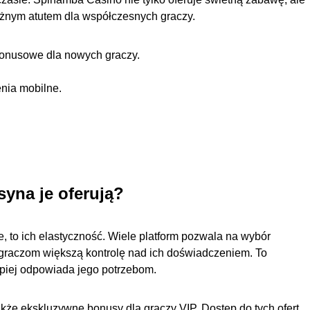
ażnym atutem dla współczesnych graczy.
bonusowe dla nowych graczy.
enia mobilne.
syna je oferują?
e, to ich elastyczność. Wiele platform pozwala na wybór
 graczom większą kontrolę nad ich doświadczeniem. To
lepiej odpowiada jego potrzebom.
kże ekskluzywne bonusy dla graczy VIP. Dostęp do tych ofert