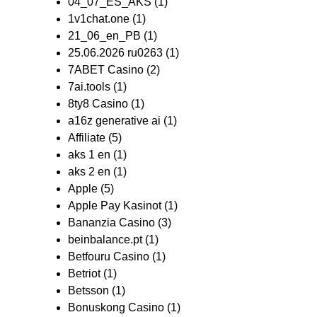
04_07_ES_AKS
(1)
1v1chat.one
(1)
21_06_en_PB
(1)
25.06.2026 ru0263
(1)
7ABET Casino
(2)
7ai.tools
(1)
8ty8 Casino
(1)
a16z generative ai
(1)
Affiliate
(5)
aks 1 en
(1)
aks 2 en
(1)
Apple
(5)
Apple Pay Kasinot
(1)
Bananzia Casino
(3)
beinbalance.pt
(1)
Betfouru Casino
(1)
Betriot
(1)
Betsson
(1)
Bonuskong Casino
(1)