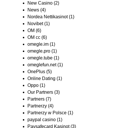
New Casino
(2)
News
(4)
Nordea Nettikasinot
(1)
Novibet
(1)
OM
(6)
OM cc
(6)
omegle.im
(1)
omegle.pro
(1)
omegle.tube
(1)
omeglefun.net
(1)
OnePlus
(5)
Online Dating
(1)
Oppo
(1)
Our Partners
(3)
Partners
(7)
Partnerzy
(4)
Partnerzy w Polsce
(1)
paypal casino
(1)
Paysafecard Kasinot
(3)