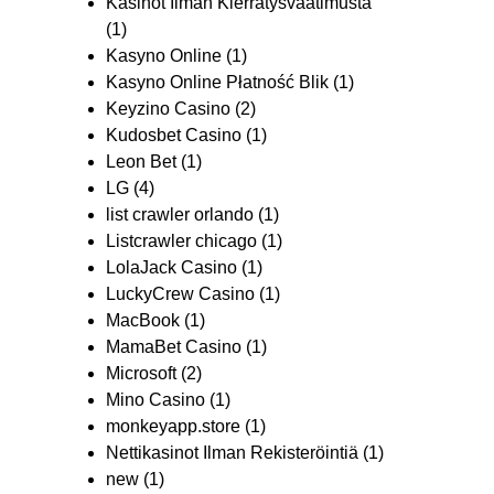
Kasinot Ilman Kierrätysvaatimusta
(1)
Kasyno Online
(1)
Kasyno Online Płatność Blik
(1)
Keyzino Casino
(2)
Kudosbet Casino
(1)
Leon Bet
(1)
LG
(4)
list crawler orlando
(1)
Listcrawler chicago
(1)
LolaJack Casino
(1)
LuckyCrew Casino
(1)
MacBook
(1)
MamaBet Casino
(1)
Microsoft
(2)
Mino Casino
(1)
monkeyapp.store
(1)
Nettikasinot Ilman Rekisteröintiä
(1)
new
(1)