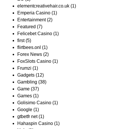
elementcreativehair.co.uk
(1)
Emperia Casino
(1)
Entertainment
(2)
Featured
(7)
Felicebet Casino
(1)
first
(5)
flirtbees.onl
(1)
Forex News
(2)
FoxSlots Casino
(1)
Frumzi
(1)
Gadgets
(12)
Gambling
(38)
Game
(37)
Games
(1)
Golisimo Casino
(1)
Google
(1)
gtbetfr net
(1)
Hahaspin Casino
(1)