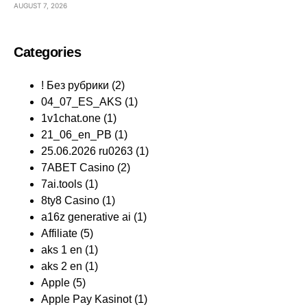
AUGUST 7, 2026
Categories
! Без рубрики
(2)
04_07_ES_AKS
(1)
1v1chat.one
(1)
21_06_en_PB
(1)
25.06.2026 ru0263
(1)
7ABET Casino
(2)
7ai.tools
(1)
8ty8 Casino
(1)
a16z generative ai
(1)
Affiliate
(5)
aks 1 en
(1)
aks 2 en
(1)
Apple
(5)
Apple Pay Kasinot
(1)