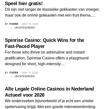
Speel hier gratis!
Dit zijn niet langer de klassieke gokkasten van vroeger,
maar ook de online gokkasten met een fruit thema.…
BY
FIVERR
MAY 19, 2026
UNCATEGORIZED
Spinrise Casino: Quick Wins for the
Fast‑Paced Player
For those who thrive on adrenaline and instant
gratification, Spinrise Casino offers a playground
designed for short, high‑intensity…
BY
FIVERR
MAY 11, 2026
UNCATEGORIZED
Alle Legale Online Casinos in Nederland
Actueel voor 2026
We onderzoeken bijvoorbeeld of je echt een unieke
spelervaring krijgt. Met een goede internetverbinding