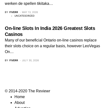
werken de spellen tikitaka…
BY
FIVERR
MAY 13, 2026
UNCATEGORIZED
On-line Slots In India 2026 Greatest Slots
Casinos
Many of our beneficial Ontario on-line casinos replace
their slots choice on a regular basis, however LeoVegas
On…
BY
FIVERR
JULY 30, 2026
© 2014-2020 The Reviewr
Home
About