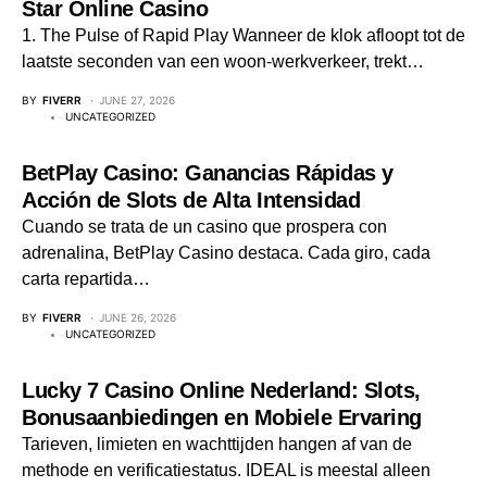
Star Online Casino
1. The Pulse of Rapid Play Wanneer de klok afloopt tot de
laatste seconden van een woon-werkverkeer, trekt…
BY
FIVERR
JUNE 27, 2026
UNCATEGORIZED
BetPlay Casino: Ganancias Rápidas y
Acción de Slots de Alta Intensidad
Cuando se trata de un casino que prospera con
adrenalina, BetPlay Casino destaca. Cada giro, cada
carta repartida…
BY
FIVERR
JUNE 26, 2026
UNCATEGORIZED
Lucky 7 Casino Online Nederland: Slots,
Bonusaanbiedingen en Mobiele Ervaring
Tarieven, limieten en wachttijden hangen af van de
methode en verificatiestatus. IDEAL is meestal alleen