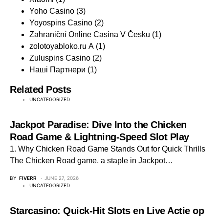
Yoho Casino
(3)
Yoyospins Casino
(2)
Zahraniční Online Casina V Česku
(1)
zolotoyabloko.ru A
(1)
Zuluspins Casino
(2)
Наші Партнери
(1)
Related Posts
UNCATEGORIZED
Jackpot Paradise: Dive Into the Chicken
Road Game & Lightning‑Speed Slot Play
1. Why Chicken Road Game Stands Out for Quick Thrills
The Chicken Road game, a staple in Jackpot…
BY
FIVERR
JUNE 27, 2026
UNCATEGORIZED
Starcasino: Quick‑Hit Slots en Live Actie op