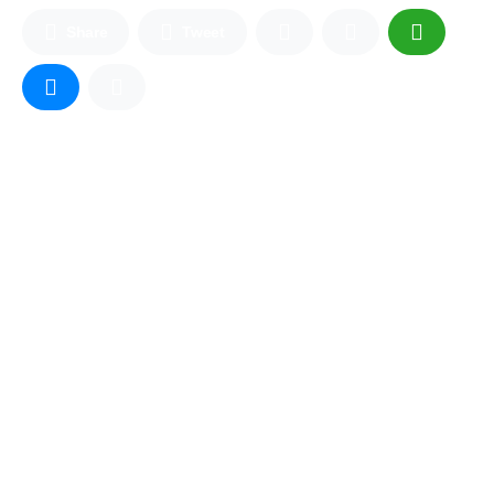
Share
Tweet