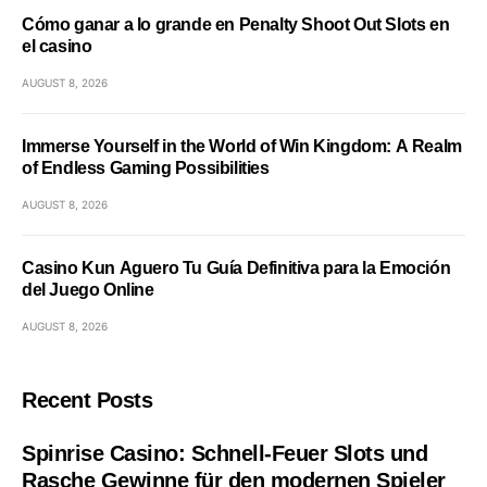
Cómo ganar a lo grande en Penalty Shoot Out Slots en
el casino
AUGUST 8, 2026
Immerse Yourself in the World of Win Kingdom: A Realm
of Endless Gaming Possibilities
AUGUST 8, 2026
Casino Kun Aguero Tu Guía Definitiva para la Emoción
del Juego Online
AUGUST 8, 2026
Recent Posts
Spinrise Casino: Schnell‑Feuer Slots und
Rasche Gewinne für den modernen Spieler