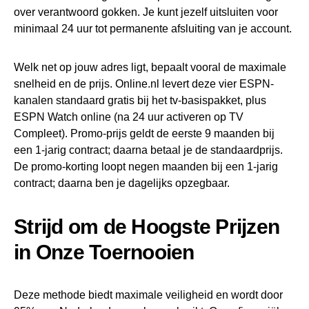
over verantwoord gokken. Je kunt jezelf uitsluiten voor
minimaal 24 uur tot permanente afsluiting van je account.
Welk net op jouw adres ligt, bepaalt vooral de maximale
snelheid en de prijs. Online.nl levert deze vier ESPN-
kanalen standaard gratis bij het tv-basispakket, plus
ESPN Watch online (na 24 uur activeren op TV
Compleet). Promo-prijs geldt de eerste 9 maanden bij
een 1-jarig contract; daarna betaal je de standaardprijs.
De promo-korting loopt negen maanden bij een 1-jarig
contract; daarna ben je dagelijks opzegbaar.
Strijd om de Hoogste Prijzen
in Onze Toernooien
Deze methode biedt maximale veiligheid en wordt door