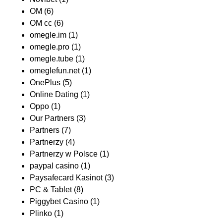
OM
(6)
OM cc
(6)
omegle.im
(1)
omegle.pro
(1)
omegle.tube
(1)
omeglefun.net
(1)
OnePlus
(5)
Online Dating
(1)
Oppo
(1)
Our Partners
(3)
Partners
(7)
Partnerzy
(4)
Partnerzy w Polsce
(1)
paypal casino
(1)
Paysafecard Kasinot
(3)
PC & Tablet
(8)
Piggybet Casino
(1)
Plinko
(1)