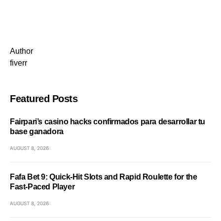
Author
fiverr
Featured Posts
Fairpari’s casino hacks confirmados para desarrollar tu
base ganadora
AUGUST 8, 2026
Fafa Bet 9: Quick‑Hit Slots and Rapid Roulette for the
Fast‑Paced Player
AUGUST 8, 2026