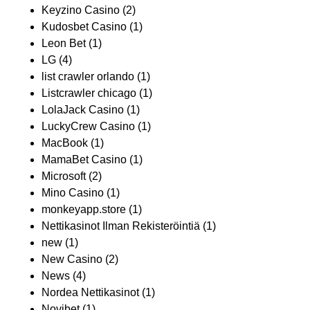
Keyzino Casino
(2)
Kudosbet Casino
(1)
Leon Bet
(1)
LG
(4)
list crawler orlando
(1)
Listcrawler chicago
(1)
LolaJack Casino
(1)
LuckyCrew Casino
(1)
MacBook
(1)
MamaBet Casino
(1)
Microsoft
(2)
Mino Casino
(1)
monkeyapp.store
(1)
Nettikasinot Ilman Rekisteröintiä
(1)
new
(1)
New Casino
(2)
News
(4)
Nordea Nettikasinot
(1)
Novibet
(1)