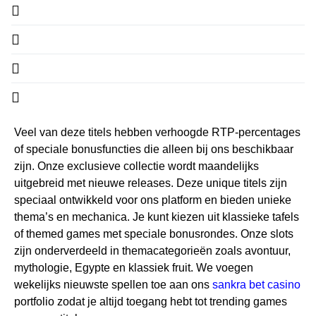
Veel van deze titels hebben verhoogde RTP-percentages
of speciale bonusfuncties die alleen bij ons beschikbaar
zijn. Onze exclusieve collectie wordt maandelijks
uitgebreid met nieuwe releases. Deze unique titels zijn
speciaal ontwikkeld voor ons platform en bieden unieke
thema’s en mechanica. Je kunt kiezen uit klassieke tafels
of themed games met speciale bonusrondes. Onze slots
zijn onderverdeeld in themacategorieën zoals avontuur,
mythologie, Egypte en klassiek fruit. We voegen
wekelijks nieuwste spellen toe aan ons
sankra bet casino
portfolio zodat je altijd toegang hebt tot trending games