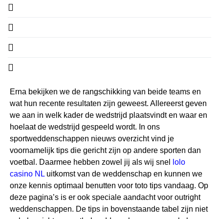
Erna bekijken we de rangschikking van beide teams en
wat hun recente resultaten zijn geweest. Allereerst geven
we aan in welk kader de wedstrijd plaatsvindt en waar en
hoelaat de wedstrijd gespeeld wordt. In ons
sportweddenschappen nieuws overzicht vind je
voornamelijk tips die gericht zijn op andere sporten dan
voetbal. Daarmee hebben zowel jij als wij snel
lolo
casino NL
uitkomst van de weddenschap en kunnen we
onze kennis optimaal benutten voor toto tips vandaag. Op
deze pagina’s is er ook speciale aandacht voor outright
weddenschappen. De tips in bovenstaande tabel zijn niet