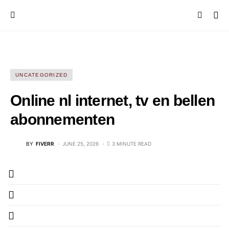
UNCATEGORIZED
Online nl internet, tv en bellen
abonnementen
BY
FIVERR
JUNE 25, 2026
3 MINUTE READ