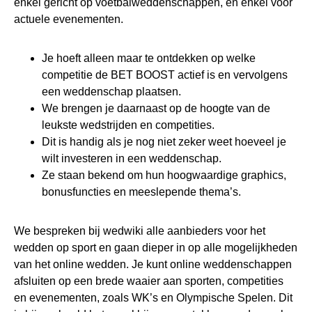
enkel gericht op voetbalweddenschappen, en enkel voor
actuele evenementen.
Je hoeft alleen maar te ontdekken op welke
competitie de BET BOOST actief is en vervolgens
een weddenschap plaatsen.
We brengen je daarnaast op de hoogte van de
leukste wedstrijden en competities.
Dit is handig als je nog niet zeker weet hoeveel je
wilt investeren in een weddenschap.
Ze staan bekend om hun hoogwaardige graphics,
bonusfuncties en meeslepende thema’s.
We bespreken bij wedwiki alle aanbieders voor het
wedden op sport en gaan dieper in op alle mogelijkheden
van het online wedden. Je kunt online weddenschappen
afsluiten op een brede waaier aan sporten, competities
en evenementen, zoals WK’s en Olympische Spelen. Dit