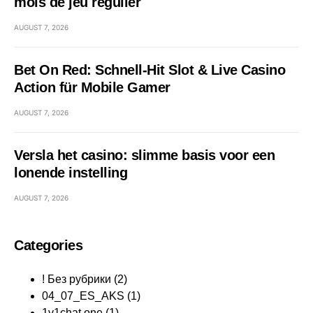
mois de jeu régulier
AUGUST 7, 2026
Bet On Red: Schnell‑Hit Slot & Live Casino
Action für Mobile Gamer
AUGUST 7, 2026
Versla het casino: slimme basis voor een
lonende instelling
AUGUST 7, 2026
Categories
! Без рубрики
(2)
04_07_ES_AKS
(1)
1v1chat.one
(1)