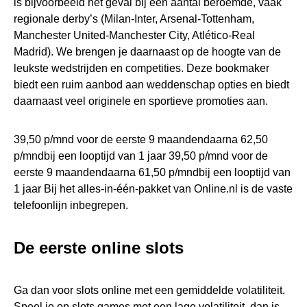
is bijvoorbeeld het geval bij een aantal beroemde, vaak
regionale derby’s (Milan-Inter, Arsenal-Tottenham,
Manchester United-Manchester City, Atlético-Real
Madrid). We brengen je daarnaast op de hoogte van de
leukste wedstrijden en competities. Deze bookmaker
biedt een ruim aanbod aan weddenschap opties en biedt
daarnaast veel originele en sportieve promoties aan.
39,50 p/mnd voor de eerste 9 maandendaarna 62,50
p/mndbij een looptijd van 1 jaar 39,50 p/mnd voor de
eerste 9 maandendaarna 61,50 p/mndbij een looptijd van
1 jaar Bij het alles-in-één-pakket van Online.nl is de vaste
telefoonlijn inbegrepen.
De eerste online slots
Ga dan voor slots online met een gemiddelde volatiliteit.
Speel je op slots games met een lage volatiliteit, dan is