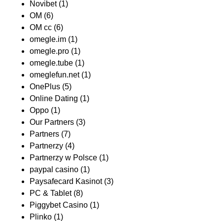
Novibet
(1)
OM
(6)
OM cc
(6)
omegle.im
(1)
omegle.pro
(1)
omegle.tube
(1)
omeglefun.net
(1)
OnePlus
(5)
Online Dating
(1)
Oppo
(1)
Our Partners
(3)
Partners
(7)
Partnerzy
(4)
Partnerzy w Polsce
(1)
paypal casino
(1)
Paysafecard Kasinot
(3)
PC & Tablet
(8)
Piggybet Casino
(1)
Plinko
(1)