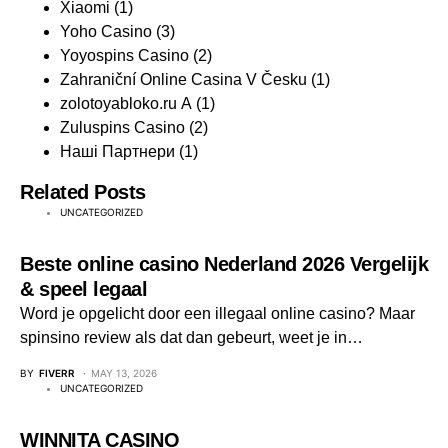
Xiaomi
(1)
Yoho Casino
(3)
Yoyospins Casino
(2)
Zahraniční Online Casina V Česku
(1)
zolotoyabloko.ru A
(1)
Zuluspins Casino
(2)
Наші Партнери
(1)
Related Posts
UNCATEGORIZED
Beste online casino Nederland 2026 Vergelijk
& speel legaal
Word je opgelicht door een illegaal online casino? Maar
spinsino review als dat dan gebeurt, weet je in…
BY
FIVERR
MAY 13, 2026
UNCATEGORIZED
WINNITA CASINO