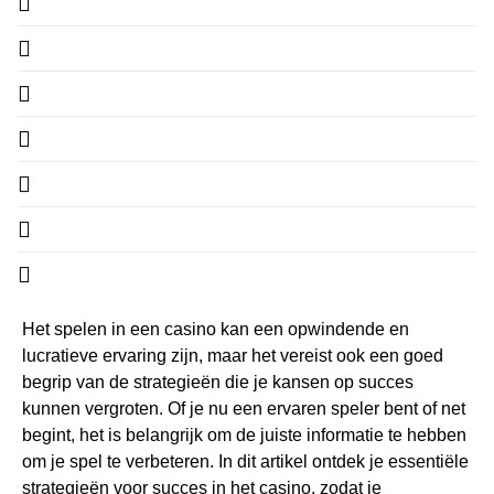
Het spelen in een casino kan een opwindende en
lucratieve ervaring zijn, maar het vereist ook een goed
begrip van de strategieën die je kansen op succes
kunnen vergroten. Of je nu een ervaren speler bent of net
begint, het is belangrijk om de juiste informatie te hebben
om je spel te verbeteren. In dit artikel ontdek je essentiële
strategieën voor succes in het casino, zodat je