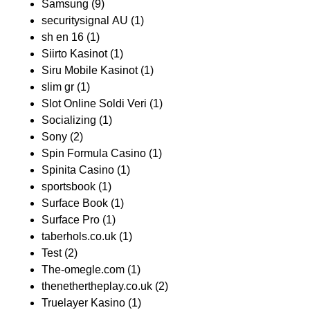
Samsung
(9)
securitysignal AU
(1)
sh en 16
(1)
Siirto Kasinot
(1)
Siru Mobile Kasinot
(1)
slim gr
(1)
Slot Online Soldi Veri
(1)
Socializing
(1)
Sony
(2)
Spin Formula Casino
(1)
Spinita Casino
(1)
sportsbook
(1)
Surface Book
(1)
Surface Pro
(1)
taberhols.co.uk
(1)
Test
(2)
The-omegle.com
(1)
thenethertheplay.co.uk
(2)
Truelayer Kasino
(1)