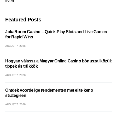
fiverr
Featured Posts
JokaRoom Casino – Quick‑Play Slots and Live Games
for Rapid Wins
AUGUST 7, 2026
Hogyan válassz a Magyar Online Casino bónuszai közül:
tippek és trükkök
AUGUST 7, 2026
Ontdek voordelige rendementen met elite keno
strategieën
AUGUST 7, 2026