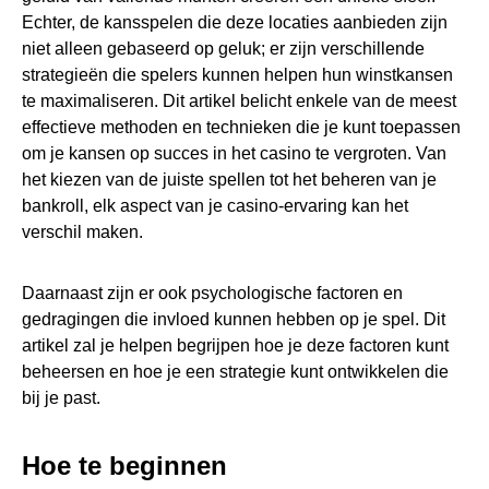
Echter, de kansspelen die deze locaties aanbieden zijn
niet alleen gebaseerd op geluk; er zijn verschillende
strategieën die spelers kunnen helpen hun winstkansen
te maximaliseren. Dit artikel belicht enkele van de meest
effectieve methoden en technieken die je kunt toepassen
om je kansen op succes in het casino te vergroten. Van
het kiezen van de juiste spellen tot het beheren van je
bankroll, elk aspect van je casino-ervaring kan het
verschil maken.
Daarnaast zijn er ook psychologische factoren en
gedragingen die invloed kunnen hebben op je spel. Dit
artikel zal je helpen begrijpen hoe je deze factoren kunt
beheersen en hoe je een strategie kunt ontwikkelen die
bij je past.
Hoe te beginnen