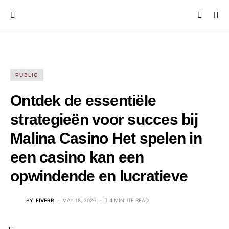
PUBLIC
Ontdek de essentiële
strategieën voor succes bij
Malina Casino Het spelen in
een casino kan een
opwindende en lucratieve
BY
FIVERR
MAY 18, 2026
4 MINUTE READ