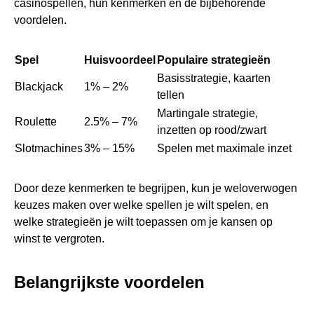
casinospellen, hun kenmerken en de bijbehorende
voordelen.
Spel
Huisvoordeel
Populaire strategieën
Basisstrategie, kaarten
Blackjack
1% – 2%
tellen
Martingale strategie,
Roulette
2.5% – 7%
inzetten op rood/zwart
Slotmachines
3% – 15%
Spelen met maximale inzet
Door deze kenmerken te begrijpen, kun je weloverwogen
keuzes maken over welke spellen je wilt spelen, en
welke strategieën je wilt toepassen om je kansen op
winst te vergroten.
Belangrijkste voordelen