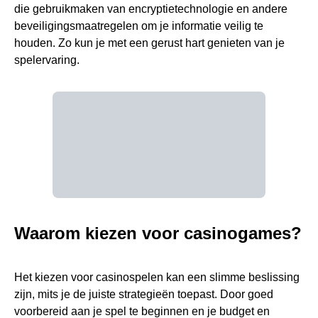
die gebruikmaken van encryptietechnologie en andere
beveiligingsmaatregelen om je informatie veilig te
houden. Zo kun je met een gerust hart genieten van je
spelervaring.
Waarom kiezen voor casinogames?
Het kiezen voor casinospelen kan een slimme beslissing
zijn, mits je de juiste strategieën toepast. Door goed
voorbereid aan je spel te beginnen en je budget en