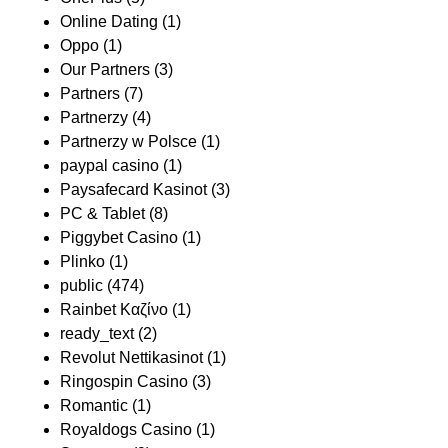
Online Dating
(1)
Oppo
(1)
Our Partners
(3)
Partners
(7)
Partnerzy
(4)
Partnerzy w Polsce
(1)
paypal casino
(1)
Paysafecard Kasinot
(3)
PC & Tablet
(8)
Piggybet Casino
(1)
Plinko
(1)
public
(474)
Rainbet Καζίνο
(1)
ready_text
(2)
Revolut Nettikasinot
(1)
Ringospin Casino
(3)
Romantic
(1)
Royaldogs Casino
(1)