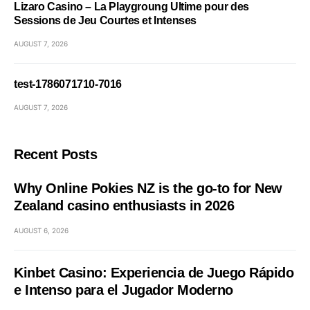
Lizaro Casino – La Playgroung Ultime pour des
Sessions de Jeu Courtes et Intenses
AUGUST 7, 2026
test-1786071710-7016
AUGUST 7, 2026
Recent Posts
Why Online Pokies NZ is the go-to for New
Zealand casino enthusiasts in 2026
AUGUST 6, 2026
Kinbet Casino: Experiencia de Juego Rápido
e Intenso para el Jugador Moderno