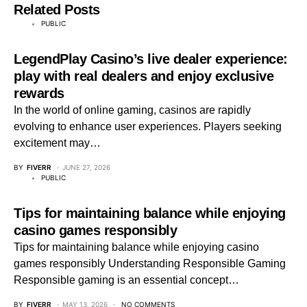
Related Posts
PUBLIC
LegendPlay Casino’s live dealer experience:
play with real dealers and enjoy exclusive
rewards
In the world of online gaming, casinos are rapidly
evolving to enhance user experiences. Players seeking
excitement may…
BY
FIVERR
JUNE 27, 2026
PUBLIC
Tips for maintaining balance while enjoying
casino games responsibly
Tips for maintaining balance while enjoying casino
games responsibly Understanding Responsible Gaming
Responsible gaming is an essential concept…
BY
FIVERR
MAY 13, 2026
NO COMMENTS