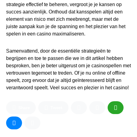
strategie effectief te beheren, vergroot je je kansen op
succes aanzienlijk. Onthoud dat kansspelen altijd een
element van risico met zich meebrengt, maar met de
juiste aanpak kun je de spanning en het plezier van het
spelen in een casino maximaliseren.
Samenvattend, door de essentiële strategieën te
begrijpen en toe te passen die we in dit artikel hebben
besproken, ben je beter uitgerust om je casinospellen met
vertrouwen tegemoet te treden. Of je nu online of offline
speelt, zorg ervoor dat je altijd geïnteresseerd blijft en
verantwoord speelt. Veel succes en plezier in het casino!
Share
Tweet