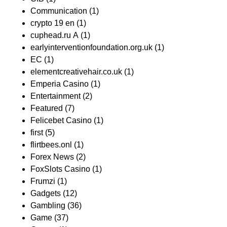
Communication
(1)
crypto 19 en
(1)
cuphead.ru A
(1)
earlyinterventionfoundation.org.uk
(1)
EC
(1)
elementcreativehair.co.uk
(1)
Emperia Casino
(1)
Entertainment
(2)
Featured
(7)
Felicebet Casino
(1)
first
(5)
flirtbees.onl
(1)
Forex News
(2)
FoxSlots Casino
(1)
Frumzi
(1)
Gadgets
(12)
Gambling
(36)
Game
(37)