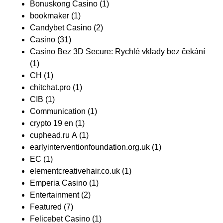
Bonuskong Casino
(1)
bookmaker
(1)
Candybet Casino
(2)
Casino
(31)
Casino Bez 3D Secure: Rychlé vklady bez čekání
(1)
CH
(1)
chitchat.pro
(1)
CIB
(1)
Communication
(1)
crypto 19 en
(1)
cuphead.ru A
(1)
earlyinterventionfoundation.org.uk
(1)
EC
(1)
elementcreativehair.co.uk
(1)
Emperia Casino
(1)
Entertainment
(2)
Featured
(7)
Felicebet Casino
(1)