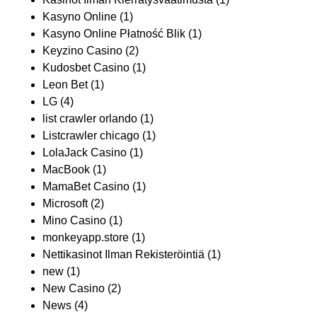
Kasyno Online
(1)
Kasyno Online Płatność Blik
(1)
Keyzino Casino
(2)
Kudosbet Casino
(1)
Leon Bet
(1)
LG
(4)
list crawler orlando
(1)
Listcrawler chicago
(1)
LolaJack Casino
(1)
MacBook
(1)
MamaBet Casino
(1)
Microsoft
(2)
Mino Casino
(1)
monkeyapp.store
(1)
Nettikasinot Ilman Rekisteröintiä
(1)
new
(1)
New Casino
(2)
News
(4)