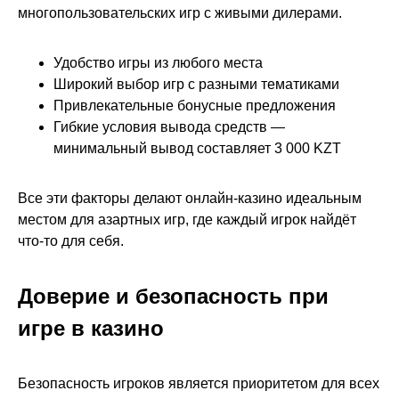
многопользовательских игр с живыми дилерами.
Удобство игры из любого места
Широкий выбор игр с разными тематиками
Привлекательные бонусные предложения
Гибкие условия вывода средств —
минимальный вывод составляет 3 000 KZT
Все эти факторы делают онлайн-казино идеальным
местом для азартных игр, где каждый игрок найдёт
что-то для себя.
Доверие и безопасность при
игре в казино
Безопасность игроков является приоритетом для всех