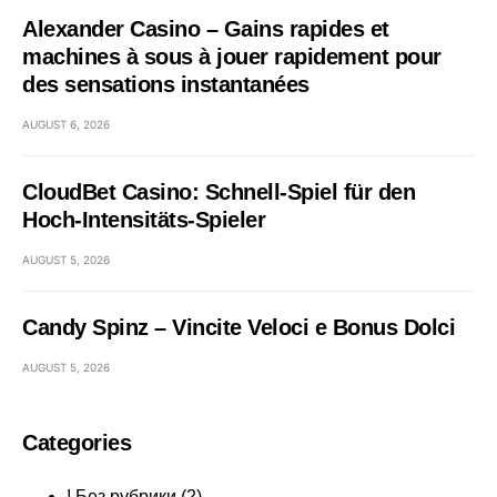
Alexander Casino – Gains rapides et
machines à sous à jouer rapidement pour
des sensations instantanées
AUGUST 6, 2026
CloudBet Casino: Schnell‑Spiel für den
Hoch‑Intensitäts‑Spieler
AUGUST 5, 2026
Candy Spinz – Vincite Veloci e Bonus Dolci
AUGUST 5, 2026
Categories
! Без рубрики
(2)