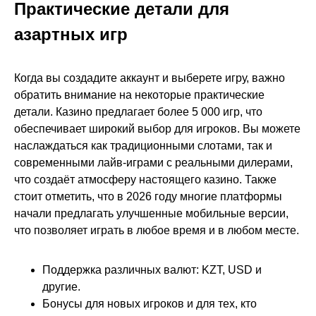
Практические детали для
азартных игр
Когда вы создадите аккаунт и выберете игру, важно
обратить внимание на некоторые практические
детали. Казино предлагает более 5 000 игр, что
обеспечивает широкий выбор для игроков. Вы можете
наслаждаться как традиционными слотами, так и
современными лайв-играми с реальными дилерами,
что создаёт атмосферу настоящего казино. Также
стоит отметить, что в 2026 году многие платформы
начали предлагать улучшенные мобильные версии,
что позволяет играть в любое время и в любом месте.
Поддержка различных валют: KZT, USD и
другие.
Бонусы для новых игроков и для тех, кто