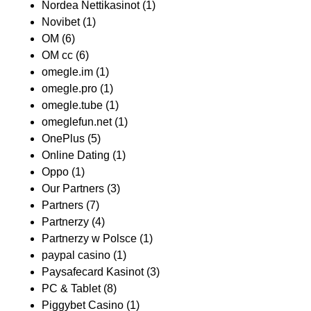
Nordea Nettikasinot
(1)
Novibet
(1)
OM
(6)
OM cc
(6)
omegle.im
(1)
omegle.pro
(1)
omegle.tube
(1)
omeglefun.net
(1)
OnePlus
(5)
Online Dating
(1)
Oppo
(1)
Our Partners
(3)
Partners
(7)
Partnerzy
(4)
Partnerzy w Polsce
(1)
paypal casino
(1)
Paysafecard Kasinot
(3)
PC & Tablet
(8)
Piggybet Casino
(1)