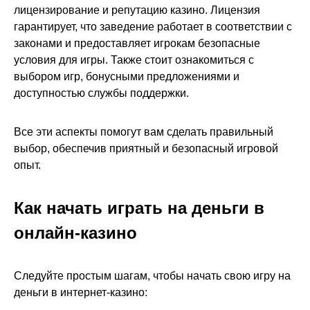
лицензирование и репутацию казино. Лицензия
гарантирует, что заведение работает в соответствии с
законами и предоставляет игрокам безопасные
условия для игры. Также стоит ознакомиться с
выбором игр, бонусными предложениями и
доступностью службы поддержки.
Все эти аспекты помогут вам сделать правильный
выбор, обеспечив приятный и безопасный игровой
опыт.
Как начать играть на деньги в
онлайн-казино
Следуйте простым шагам, чтобы начать свою игру на
деньги в интернет-казино: