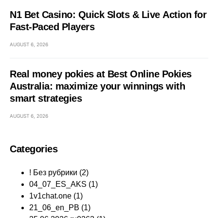
N1 Bet Casino: Quick Slots & Live Action for
Fast‑Paced Players
AUGUST 6, 2026
Real money pokies at Best Online Pokies
Australia: maximize your winnings with
smart strategies
AUGUST 6, 2026
Categories
! Без рубрики
(2)
04_07_ES_AKS
(1)
1v1chat.one
(1)
21_06_en_PB
(1)