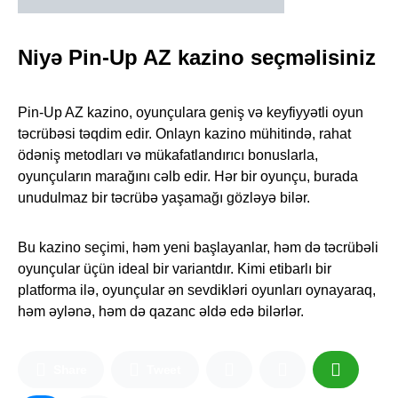
Niyə Pin-Up AZ kazino seçməlisiniz
Pin-Up AZ kazino, oyunçulara geniş və keyfiyyətli oyun
təcrübəsi təqdim edir. Onlayn kazino mühitində, rahat
ödəniş metodları və mükafatlandırıcı bonuslarla,
oyunçuların marağını cəlb edir. Hər bir oyunçu, burada
unudulmaz bir təcrübə yaşamağı gözləyə bilər.
Bu kazino seçimi, həm yeni başlayanlar, həm də təcrübəli
oyunçular üçün ideal bir variantdır. Kimi etibarlı bir
platforma ilə, oyunçular ən sevdikləri oyunları oynayaraq,
həm əylənə, həm də qazanc əldə edə bilərlər.
Share
Tweet