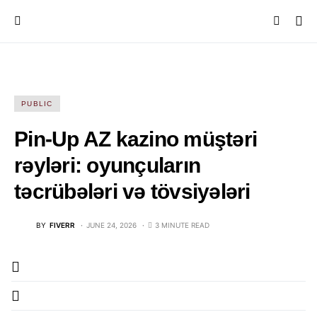
PUBLIC
Pin-Up AZ kazino müştəri
rəyləri: oyunçuların
təcrübələri və tövsiyələri
BY
FIVERR
JUNE 24, 2026
3 MINUTE READ