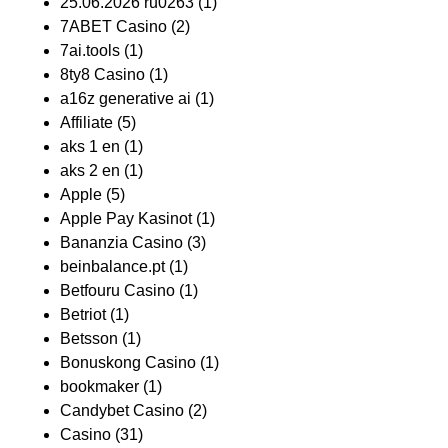
25.06.2026 ru0263
(1)
7ABET Casino
(2)
7ai.tools
(1)
8ty8 Casino
(1)
a16z generative ai
(1)
Affiliate
(5)
aks 1 en
(1)
aks 2 en
(1)
Apple
(5)
Apple Pay Kasinot
(1)
Bananzia Casino
(3)
beinbalance.pt
(1)
Betfouru Casino
(1)
Betriot
(1)
Betsson
(1)
Bonuskong Casino
(1)
bookmaker
(1)
Candybet Casino
(2)
Casino
(31)