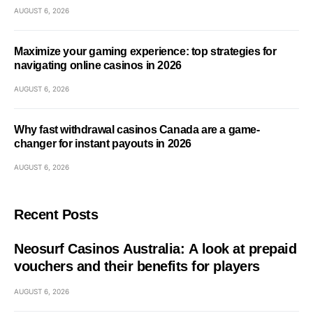
AUGUST 6, 2026
Maximize your gaming experience: top strategies for
navigating online casinos in 2026
AUGUST 6, 2026
Why fast withdrawal casinos Canada are a game-
changer for instant payouts in 2026
AUGUST 6, 2026
Recent Posts
Neosurf Casinos Australia: A look at prepaid
vouchers and their benefits for players
AUGUST 6, 2026