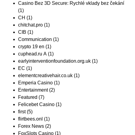
Casino Bez 3D Secure: Rychlé vklady bez čekání
(1)
CH
(1)
chitchat.pro
(1)
CIB
(1)
Communication
(1)
crypto 19 en
(1)
cuphead.ru A
(1)
earlyinterventionfoundation.org.uk
(1)
EC
(1)
elementcreativehair.co.uk
(1)
Emperia Casino
(1)
Entertainment
(2)
Featured
(7)
Felicebet Casino
(1)
first
(5)
flirtbees.onl
(1)
Forex News
(2)
FoxSlots Casino
(1)