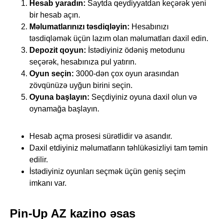
Hesab yaradın:
Saytda qeydiyyatdan keçərək yeni
bir hesab açın.
Məlumatlarınızı təsdiqləyin:
Hesabınızı
təsdiqləmək üçün lazım olan məlumatları daxil edin.
Depozit qoyun:
İstədiyiniz ödəniş metodunu
seçərək, hesabınıza pul yatırın.
Oyun seçin:
3000-dən çox oyun arasından
zövqünüzə uyğun birini seçin.
Oyuna başlayın:
Seçdiyiniz oyuna daxil olun və
oynamağa başlayın.
Hesab açma prosesi sürətlidir və asandır.
Daxil etdiyiniz məlumatların təhlükəsizliyi tam təmin
edilir.
İstədiyiniz oyunları seçmək üçün geniş seçim
imkanı var.
Pin-Up AZ kazino əsas