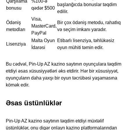
Qarşılama
%100-ə
başlanğıcda bonuslar təqdim
bonusu
qədər $500
edilir.
Visa,
Ödəniş
Bir çox ödəniş metodu, rahatlıq
MasterCard,
metodları
və seçim imkanı yaradır.
PayPal
Malta Oyun
Etibarlı lisenziya, təhlükəsiz
Lisenziya
İdarəsi
oyun mühiti təmin edir.
Bu cədvəl, Pin-Up AZ kazino saytının oyunçulara təqdim
etdiyi əsas xüsusiyyətləri əks etdirir. Hər bir xüsusiyyət,
oyunçuların daha yaxşı bir oyun təcrübəsi yaşamasına
kömək edir.
Əsas üstünlüklər
Pin-Up AZ kazino saytının təqdim etdiyi müxtəlif
üstünlüklər, onu digər onlayn kazino platformalarından